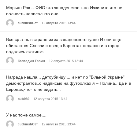
Марьян Рак -- ФИО это западенское г-но Извините что не
полность написал кто оно
cudrinshCef
12 августа 2015 13:44
Вся ср а-нь в стране из за западенского гуано И они еще
обижаются Слезли с овец в Карпатах недавно и в город
подались скотинкэ
Господин Гавин
12 августа 2015 13:44
Награда нашла... детоубийцу ... и нет по "Вільной Україне"
демонстрантов..с надписью на футболках я – Полина...Да и в
Европах,что-то не видать...
cub939
12 августа 2015 13:44
У нас тоже самое....
cudrinshCef
12 августа 2015 13:44