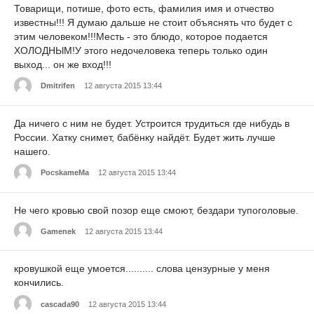
Товарищи, потише, фото есть, фамилия имя и отчество
известны!!! Я думаю дальше не стоит объяснять что будет с
этим человеком!!!Месть - это блюдо, которое подается
ХОЛОДНЫМ!У этого недочеловека теперь только один
выход... он же вход!!!
Dmitrifen
12 августа 2015 13:44
Да ничего с ним не будет. Устроится трудиться где нибудь в
России. Хатку снимет, бабёнку найдёт. Будет жить лучше
нашего.
PocskameMa
12 августа 2015 13:44
Не чего кровью свой позор еще смоют, бездари тупоголовые.
Gamenek
12 августа 2015 13:44
кровушкой еще умоется.......... слова цензурные у меня
кончились.
cascada90
12 августа 2015 13:44