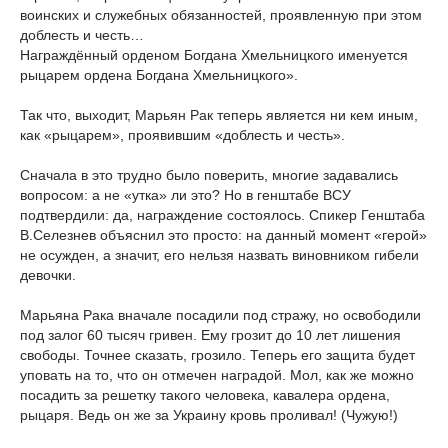
воинских и служебных обязанностей, проявленную при этом
доблесть и честь…
Награждённый орденом Богдана Хмельницкого именуется
рыцарем ордена Богдана Хмельницкого».
Так что, выходит, Марьян Рак теперь является ни кем иным,
как «рыцарем», проявившим «доблесть и честь».
Сначала в это трудно было поверить, многие задавались
вопросом: а не «утка» ли это? Но в генштабе ВСУ
подтвердили: да, награждение состоялось. Спикер Генштаба
В.Селезнев объяснил это просто: на данный момент «герой»
не осужден, а значит, его нельзя назвать виновником гибели
девочки.
Марьяна Рака вначале посадили под стражу, но освободили
под залог 60 тысяч гривен. Ему грозит до 10 лет лишения
свободы. Точнее сказать, грозило. Теперь его защита будет
уповать на то, что он отмечен наградой. Мол, как же можно
посадить за решетку такого человека, кавалера ордена,
рыцаря. Ведь он же за Украину кровь проливал! (Чужую!)