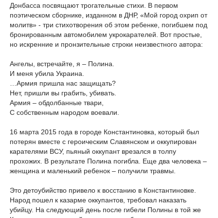
Донбасса посвящают трогательные стихи. В первом
поэтическом сборнике, изданном в ДНР, «Мой город охрип от
молитв» - три стихотворения об этом ребенке, погибшем под
бронированным автомобилем укрокарателей. Вот простые,
но искренние и пронзительные строки неизвестного автора:
Ангелы, встречайте, я – Полина.
И меня убила Украина.
…Армия пришла нас защищать?
Нет, пришли вы грабить, убивать.
Армия – обдолбанные твари,
С собственным народом воевали.
16 марта 2015 года в городе Константиновка, который был
потерян вместе с героическим Славянском и оккупирован
карателями ВСУ, пьяный оккупант врезался в толпу
прохожих. В результате Полина погибла. Еще два человека –
женщина и маленький ребенок – получили травмы.
Это детоубийство привело к восстанию в Константиновке.
Народ пошел к казарме оккупантов, требовал наказать
убийцу. На следующий день после гибели Полины в той же