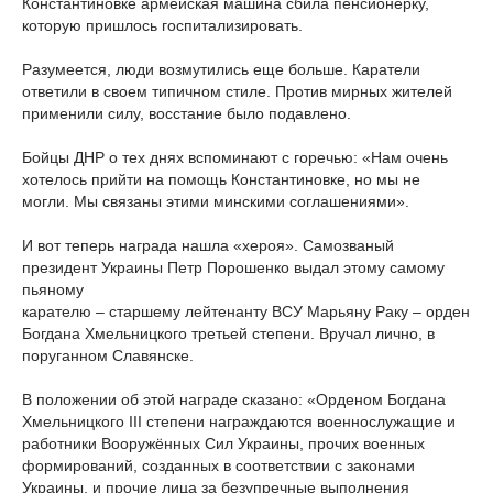
Константиновке армейская машина сбила пенсионерку,
которую пришлось госпитализировать.
Разумеется, люди возмутились еще больше. Каратели
ответили в своем типичном стиле. Против мирных жителей
применили силу, восстание было подавлено.
Бойцы ДНР о тех днях вспоминают с горечью: «Нам очень
хотелось прийти на помощь Константиновке, но мы не
могли. Мы связаны этими минскими соглашениями».
И вот теперь награда нашла «хероя». Самозваный
президент Украины Петр Порошенко выдал этому самому
пьяному
карателю – старшему лейтенанту ВСУ Марьяну Раку – орден
Богдана Хмельницкого третьей степени. Вручал лично, в
поруганном Славянске.
В положении об этой награде сказано: «Орденом Богдана
Хмельницкого ІІІ степени награждаются военнослужащие и
работники Вооружённых Сил Украины, прочих военных
формирований, созданных в соответствии с законами
Украины, и прочие лица за безупречные выполнения