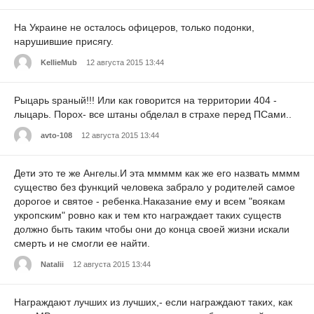
На Украине не осталось офицеров, только подонки,
нарушившие присягу.
KellieMub
12 августа 2015 13:44
Рыцарь sраный!!! Или как говорится на территории 404 -
лыцарь. Порох- все штаны обделал в страхе перед ПСами..
avto-108
12 августа 2015 13:44
Дети это те же Ангелы.И эта ммммм как же его назвать мммм
существо без функций человека забрало у родителей самое
дорогое и святое - ребенка.Наказание ему и всем "воякам
укропским" ровно как и тем кто награждает таких существ
должно быть таким чтобы они до конца своей жизни искали
смерть и не смогли ее найти.
Natalii
12 августа 2015 13:44
Награждают лучших из лучших,- если награждают таких, как