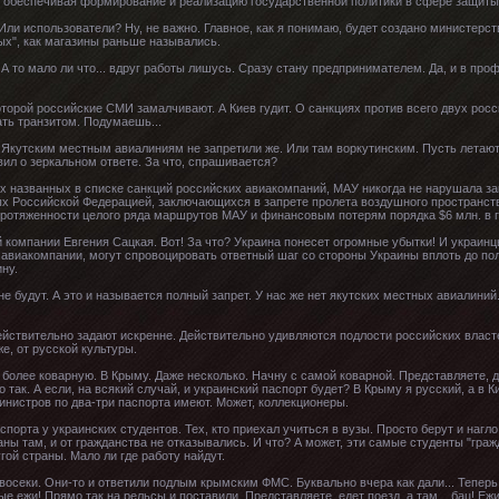
 обеспечивая формирование и реализацию государственной политики в сфере защиты 
Или использователи? Ну, не важно. Главное, как я понимаю, будет создано министерств
лых", как магазины раньше назывались.
 А то мало ли что... вдруг работы лишусь. Сразу стану предпринимателем. Да, и в про
которой российские СМИ замалчивают. А Киев гудит. О санкциях против всего двух рос
ать транзитом. Подумаешь...
н Якутским местным авиалиниям не запретили же. Или там воркутинским. Пусть летают.
ил о зеркальном ответе. За что, спрашивается?
вух названных в списке санкций российских авиакомпаний, МАУ никогда не нарушала з
ых Российской Федерацией, заключающихся в запрете пролета воздушного пространст
протяженности целого ряда маршрутов МАУ и финансовым потерям порядка $6 млн. в г
 компании Евгения Сацкая. Вот! За что? Украина понесет огромные убытки! И украинцы
 авиакомпании, могут спровоцировать ответный шаг со стороны Украины вплоть до по
ну.
и не будут. А это и называется полный запрет. У нас же нет якутских местных авиалини
действительно задают искренне. Действительно удивляются подлости российских влас
е, от русской культуры.
 более коварную. В Крыму. Даже несколько. Начну с самой коварной. Представляете, 
 так. А если, на всякий случай, и украинский паспорт будет? В Крыму я русский, а в 
министров по два-три паспорта имеют. Может, коллекционеры.
порта у украинских студентов. Тех, кто приехал учиться в вузы. Просто берут и наг
аны там, и от гражданства не отказывались. И что? А может, эти самые студенты "гра
ой страны. Мало ли где работу найдут.
авосеки. Они-то и ответили подлым крымским ФМС. Буквально вчера как дали... Теперь
 ежи! Прямо так на рельсы и поставили. Представляете, едет поезд, а там... бац! Еж