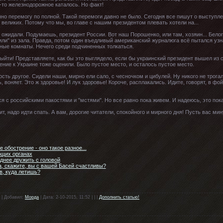
о-то железнодорожное каталось. Но факт!
нно перемогу по полной. Такой перемоги давно не было. Сегодня все пишут о выступл
с, великих. Потому что мы, во главе с нашим президентом плевать хотели на...
е ожидали. Подумаешь, президент России. Вот наш Порошенко, или там, хозяин... Белог
и" из зала. Правда, потом один въедливый американский журналюга всё пытался узн
ьные комнаты. Нечего среди подчиненных толкаться.
ыйти! Представляете, как бы это выглядело, если бы украинский президент вышел из с
ение к Украине тоже оценили. Было пустое место, и осталось пустое место.
ть другое. Сидели наши, мирно ели сало, с чесночком и цибулей. Ну никого не трогал
, воняет. Это ж здоровье! И лук здоровье! Короче, расплакались. Идите, говорят, в фо
ся с российскими пакостями и "мстями". Но все равно пока живем. И надеюсь, это пок
т, надо идти спать. А вам, дорогие читатели, спокойного и мирного дня! Пусть вас ми
 обострение - оно такое разное...
ющих органах
днее дружить с головой
, скажите, вы с вашей Басей счастливы?
в, куда летишь?
 | Добавил:
Морда
| Дата: 2-10-2015, 11:52 | | |
Дополнить статью!