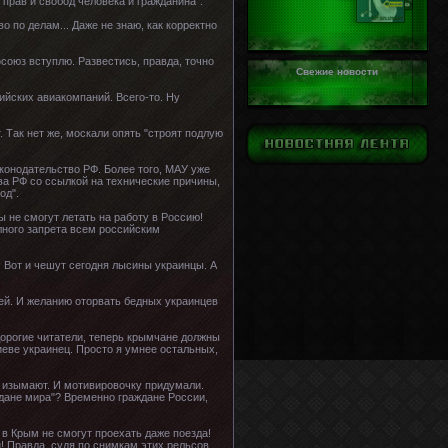
прав и свобод человека и гражданина".
о по делам... Даже не знаю, как корректно
фсоюз вступлю. Развестись, правда, точно
Свежие новости
сийских авиакомпаний. Всего-то. Ну
 Так нет же, москали опять "строят подлую
аконодательство РФ. Более того, МАУ уже
ва РФ со ссылкой на технические причины,
од".
 не смогут летать на работу в Россию!
лного запрета всем российским
й. Вот и чешут сегодня лысины украинцы. А
тей. И желанию оторвать бедных украинцев
дорогие читатели, теперь крымчане должны
Киеве украинец. Просто я умнее остальных,
ло изымают. И мотивировочку придумали.
ждане мира"? Временно граждане России,
 в Крым не смогут проехать даже поезда!
и! Правда, судя по снимкам этих рельсов,