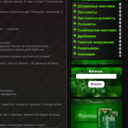
го образа жизни. А нам-то как? Отвыкли мы
Штурмовые винтовки
закона о проституции. Помните, наверное, я
Пистолеты
Пистолеты-пулемёты
Пулемёты
ир — клоунов.
Снайперские винтовки
Дробовики
Тяжёлое вооружение
основе;
другим лицом на платной основе;
Револьверы
овершение лицом действий или
Амуниция
ругими лицами на платной основе".
чного, просто бизнес. Но дальше вообще
 желанию.
учреждении.
Журналы
 такие вот проекты законов. А когда котов
ому же с женских прелестей будет больше
аины непосредственно и через