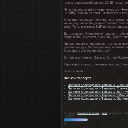
по ним в последний раз лет 10-15 назад чт
Ну, и наконец оставил нашу перемогу. Име
ни зайди, только об этом . И мало кто о на
Весь мир "зрадники". Конечно, мы такого н
мы не слушаем! Мы демонстративно "свалил
зале. Типа, для таких ВИПов есть специал
Да то и делал! Специально пришел, чтобы в
вроде меня, заметили, оценили. Да и отнош
Правда, по моим сведениям, там было малос
украинский дух. Чеснок для них, понимаешь
ж оставит сало без присмотра?
Вот так мы и живем. Весело. Вот так борем
Утро жарит в окно солнечным светом. Значи
Ваш Таракан.
Вас заинтересует
Записки Колорадского Таракана. Осеннее
Записки Колорадского Таракана. О вою
Записки Колорадского Таракана. Всё тру
Записки Колорадского Таракана. «Мойша
Записки Колорадского Таракана. Эх, Кие
Категория:
Военная политика
/
new
|Просмотров: 736
Рейтинг:
1
0