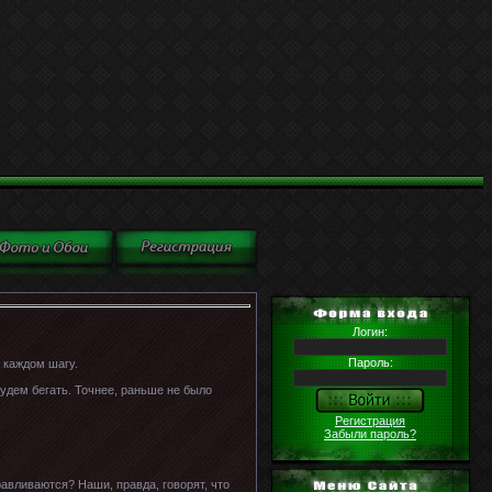
Логин:
Пароль:
 каждом шагу.
будем бегать. Точнее, раньше не было
Регистрация
Забыли пароль?
равливаются? Наши, правда, говорят, что