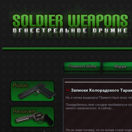
Записки Колорадского Тарак
Ну и ночка выдалась! Приветствую всех чи
Понадобилось мне сегодня пробежаться по у
ничего героического. А сейчас...
Уж не знаю почему, но по ночам стало ходи