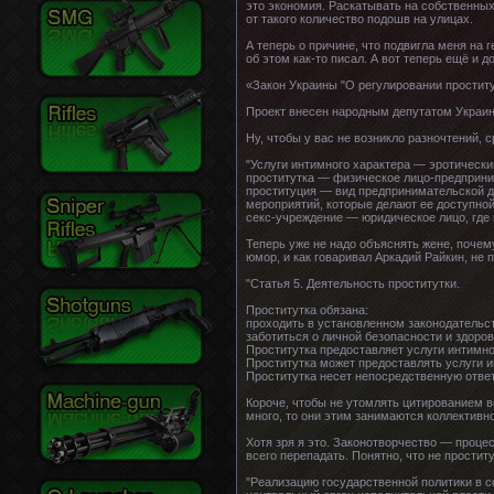
это экономия. Раскатывать на собственных 
от такого количество подошв на улицах.
А теперь о причине, что подвигла меня на г
об этом как-то писал. А вот теперь ещё и 
«Закон Украины "О регулировании проститу
Проект внесен народным депутатом Украин
Ну, чтобы у вас не возникло разночтений, 
"Услуги интимного характера — эротически
проститутка — физическое лицо-предприним
проституция — вид предпринимательской д
мероприятий, которые делают ее доступной
секс-учреждение — юридическое лицо, где 
Теперь уже не надо объяснять жене, почему
юмор, и как говаривал Аркадий Райкин, не 
"Статья 5. Деятельность проститутки.
Проститутка обязана:
проходить в установленном законодательс
заботиться о личной безопасности и здоров
Проститутка предоставляет услуги интимно
Проститутка может предоставлять услуги и
Проститутка несет непосредственную ответ
Короче, чтобы не утомлять цитированием все
много, то они этим занимаются коллективно
Хотя зря я это. Законотворчество — проце
всего перепадать. Понятно, что не простит
"Реализацию государственной политики в 