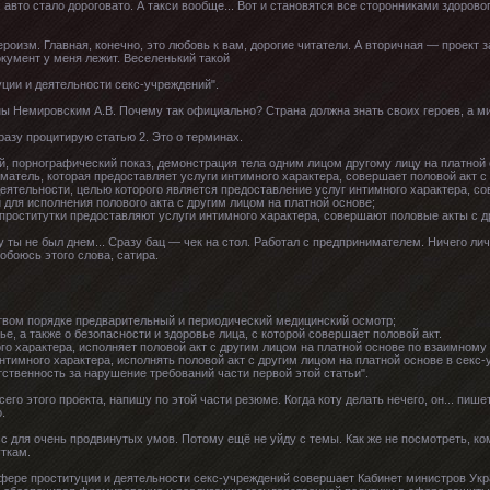
авто стало дороговато. А такси вообще... Вот и становятся все сторонниками здорово
ероизм. Главная, конечно, это любовь к вам, дорогие читатели. А вторичная — проект 
документ у меня лежит. Веселенький такой
ции и деятельности секс-учреждений".
ы Немировским А.В. Почему так официально? Страна должна знать своих героев, а м
сразу процитирую статью 2. Это о терминах.
й, порнографический показ, демонстрация тела одним лицом другому лицу на платной 
атель, которая предоставляет услуги интимного характера, совершает половой акт с 
еятельности, целью которого является предоставление услуг интимного характера, с
 для исполнения полового акта с другим лицом на платной основе;
проститутки предоставляют услуги интимного характера, совершают половые акты с д
 ты не был днем... Сразу бац — чек на стол. Работал с предпринимателем. Ничего ли
побоюсь этого слова, сатира.
твом порядке предварительный и периодический медицинский осмотр;
ье, а также о безопасности и здоровье лица, с которой совершает половой акт.
го характера, исполняет половой акт с другим лицом на платной основе по взаимному
нтимного характера, исполнять половой акт с другим лицом на платной основе в секс-
ственность за нарушение требований части первой этой статьи".
го этого проекта, напишу по этой части резюме. Когда коту делать нечего, он... пишет
.
сс для очень продвинутых умов. Потому ещё не уйду с темы. Как же не посмотреть, к
уткам.
сфере проституции и деятельности секс-учреждений совершает Кабинет министров Укр