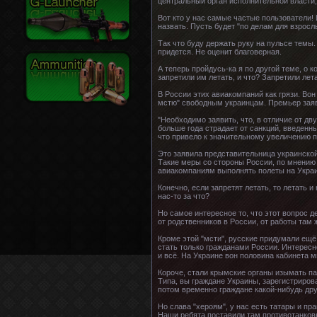
центральный орган исполнительной власти,
Вот кто у нас самые частые пользователи! 
назвать. Пусть будет "по делам для взрос
Так что буду держать руку на пульсе темы.
придется. Не оценит благоверная.
А теперь пройдусь-ка я по другой теме, о 
запретили им летать, и что? Запретили лет
В России этих авиакомпаний как грязи. Во
мстю" свободным украинцам. Премьер заяв
"Необходимо заявить, что, в отличие от д
больше года страдает от санкций, введенн
что привело к значительному увеличению 
Это заявила представительница украинской
Такие меры со стороны России, по мнению
авиакомпаниям выполнять полеты на Украи
Конечно, если запретят летать, то летать 
нас-то за что?
Но самое интересное то, что этот вопрос 
от родственников в России, от работы там ж
Кроме этой "мсти", русские придумали ещё
стать только гражданами России. Интересно
и всё. На Украине вон половина кабинета 
Короче, стали крымские органы изымать пас
Типа, вы граждане Украины, зарегистриров
потом временно граждане какой-нибудь друг
Но слава "хероям", у нас есть татары и пр
Наши ребята поставили там противотанковые