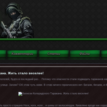
ана. Жить стало веселее!
тателей, будто в последний раз… Потому что опасности стали поджидать тараканов на
лице. Зачем? Об этом чуть ниже. В этом ничего героического нет. Бегали, бегаем, и 
ть просто страшно Ноги, ноги, ноги... и шины от велосипедов. Киевляне вроде как оздо