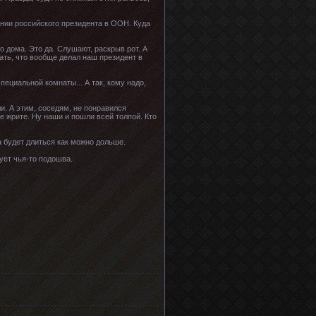
ении российского президента в ООН. Куда
о дома. Это да. Слушают, раскрыв рот. А
ать, что вообще делал наш президент в
пециальной комнаты... А так, кому надо,
и. А этим, соседям, не понравился
йе жрите. Ну наши и пошли всей толпой. Кто
а будет длиться как можно дольше.
нует чья-то подошва.