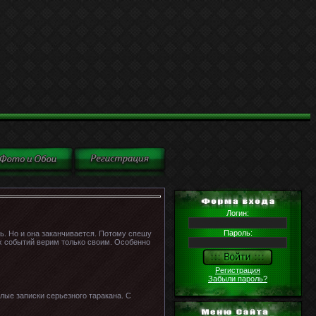
Логин:
Пароль:
ь. Но и она заканчивается. Потому спешу
ых событий верим только своим. Особенно
Регистрация
Забыли пароль?
лые записки серьезного таракана. С