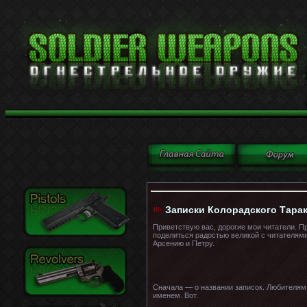
Записки Колорадского Тара
Приветствую вас, дорогие мои читатели. П
поделиться радостью великой с читателями.
Арсению и Петру.
Сначала — о названии записок. Любителям 
именем. Вот.