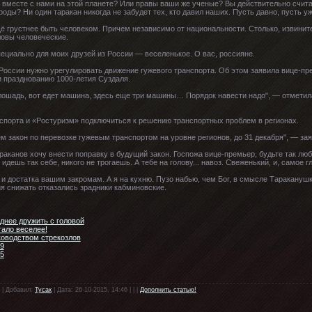
 вместе с нами на этой планете? Или правы ваши же ученые? Вы действительно счита
ы? Ни один таракан никогда не забудет тех, кто давил наших. Пусть давно, пусть уж
ё грустнее быть человеком. Причем независимо от национальности. Столько, извинит
ловы человеческие.
пециально для моих друзей из России — веселенькое. О вас, россияне.
 России нужно урегулировать движение гужевого транспорта. Об этом заявила вице-п
и празднованию 1000-летия Суздаля.
 лошадь, вот едет машина, здесь еще три машины… Порядок навести надо", — отметил
спорта и «Ростуризм» подключиться к решению транспортных проблем в регионах.
м закон по перевозке гужевым транспортом на уровне регионов, до 31 декабря", — зая
араканов хочу внести поправку в будущий закон. Госпожа вице-премьер, будьте так лю
о идешь так себе, никого не трогаешь. А тебе на голову... навоз. Свеженький, и, самое
достатка вашим закромам. А я на кухню. Пузо набью, чем Бог, в смысле Тараканушка м
ия снижать отказались зрадники кабминовские.
днее дружить с головой
тало веселее!
ководством стрекозлов
19
15
 | Добавил:
Тусак
| Дата: 26-10-2015, 14:46 | | |
Дополнить статью!