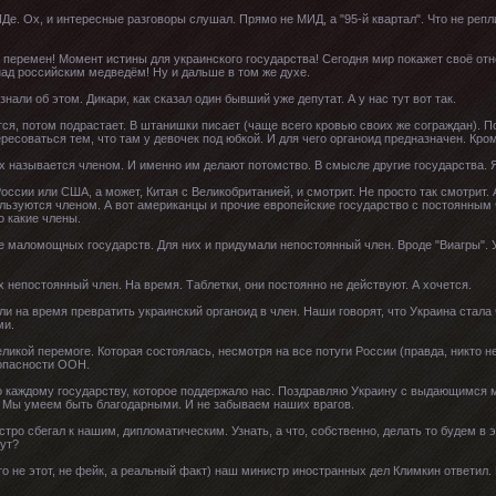
. Ох, и интересные разговоры слушал. Прямо не МИД, а "95-й квартал". Что не репли
 перемен! Момент истины для украинского государства! Сегодня мир покажет своё о
ад российским медведём! Ну и дальше в том же духе.
нали об этом. Дикари, как сказал один бывший уже депутат. А у нас тут вот так.
тся, потом подрастает. В штанишки писает (чаще всего кровью своих же сограждан). П
ересоваться тем, что там у девочек под юбкой. И для чего органоид предназначен. Кро
ых называется членом. И именно им делают потомство. В смысле другие государства. Я
России или США, а может, Китая с Великобританией, и смотрит. Не просто так смотрит. 
пользуются членом. А вот американцы и прочие европейские государство с постоянным
о какие члены.
е маломощных государств. Для них и придумали непостоянный член. Вроде "Виагры". У
х непостоянный член. На время. Таблетки, они постоянно не действуют. А хочется.
и на время превратить украинский органоид в член. Наши говорят, что Украина стала ч
ми.
еликой перемоге. Которая состоялась, несмотря на все потуги России (правда, никто н
зопасности ООН.
 каждому государству, которое поддержало нас. Поздравляю Украину с выдающимся
 Мы умеем быть благодарными. И не забываем наших врагов.
тро сбегал к нашим, дипломатическим. Узнать, а что, собственно, делать то будем в э
нут?
о не этот, не фейк, а реальный факт) наш министр иностранных дел Климкин ответил. 