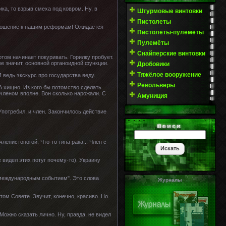
ка, то взрыв смеха под ковром. Ну, в
Штурмовые винтовки
Пистолеты
тношение к нашим реформам! Ожидается
Пистолеты-пулемёты
Пулемёты
Снайперские винтовки
отом начинает покуривать. Горилку пробует.
ме значит, основной органоидной функции.
Дробовики
Тяжёлое вооружение
 ведь экскурс про государства веду.
Револьверы
А хищно. Из кого бы потомство сделать.
 членом вполне. Вон сколько нарожали. С
Амуниция
потребил, и член. Закончилось действие
ленистоногой. Что-то типа рака... Член с
е видел этих потуг почему-то). Украину
 международным событием". Это слова
Журналы
том Совете. Звучит, конечно, красиво. Но
Можно сказать лично. Ну, правда, не видел