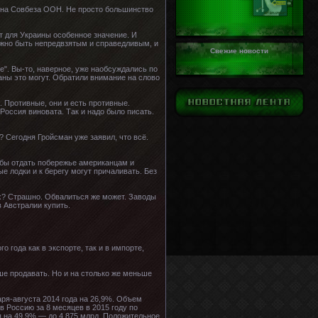
лена Совбеза ООН. Не просто большинство
т для Украины особенное значение. И
лжно быть непредвзятым и справедливым, и
Свежие новости
е". Вы-то, наверное, уже наобсуждались по
аны это могут. Обратили внимание на слово
. Противные, они и есть противные.
Россия виновата. Так и надо было писать.
? Сегодня Гройсман уже заявил, что всё.
обы отдать побережье американцам и
е лодки и к берегу могут причаливать. Без
ких? Страшно. Обвалиться же может. Заводы
 Австралии купить.
 года как в экспорте, так и в импорте,
ше продавать. Но и на столько же меньше
аря-августа 2014 года на 26,9%. Объем
в Россию за 8 месяцев в 2015 году по
я на 49,9% — до 4,875 млрд. Положительное