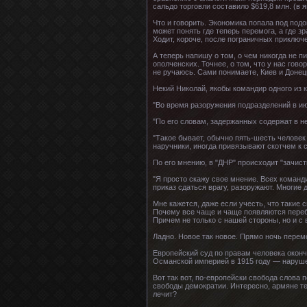
сальдо торговли составило $619,8 млн. (в я
Что и говорить. Экономика попала под под
может понять где теперь перемога, а где з
Ходит, короче, после пограничных приключе
А теперь напишу о том, о чем никогда не пи
ополченских. Точнее, о том, что у нас гов
не ручаюсь. Сами понимаете, Киев и Донец
Некий Николай, якобы командир одного из к
"Во время разоружения подразделений в ию
"По его словам, задержанных содержат в н
"Такое бывает, обычно пять-шесть человек 
наручники, иногда привязывают скотчем к 
По его мнению, в "ДНР" происходит "зачист
"Я просто скажу свое мнение. Всех команди
приказ сдаться врагу, разоружают. Многие д
Мне кажется, даже если учесть, что такие
Почему все чаще и чаще появляются переб
Причем не только с нашей стороны, но и с
Ладно. Новое так новое. Прямо ночь перем
Европейский суд по правам человека оконч
Османской империей в 1915 году — наруше
Вот так вот, по-европейски свобода слова
свободы демократии. Интересно, армяне те
лечит?