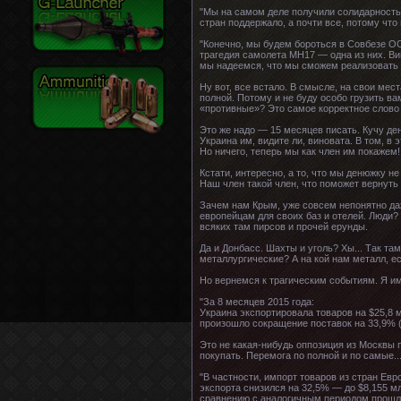
"Мы на самом деле получили солидарность
стран поддержало, а почти все, потому ч
"Конечно, мы будем бороться в Совбезе ОО
трагедия самолета МН17 — одна из них. В
мы надеемся, что мы сможем реализовать 
Ну вот, все встало. В смысле, на свои мес
полной. Потому и не буду особо грузить в
«противные»? Это самое корректное слово н
Это же надо — 15 месяцев писать. Кучу ден
Украина им, видите ли, виновата. В том, в
Но ничего, теперь мы как член им покажем!
Кстати, интересно, а то, что мы денюжку н
Наш член такой член, что поможет вернуть
Зачем нам Крым, уже совсем непонятно да
европейцам для своих баз и отелей. Люди? 
всяких там пирсов и прочей ерунды.
Да и Донбасс. Шахты и уголь? Хы... Так та
металлургические? А на кой нам металл, е
Но вернемся к трагическим событиям. Я и
"За 8 месяцев 2015 года:
Украина экспортировала товаров на $25,8 м
произошло сокращение поставок на 33,9% (н
Это не какая-нибудь оппозиция из Москвы 
покупать. Перемога по полной и по самые..
"В частности, импорт товаров из стран Ев
экспорта снизился на 32,5% — до $8,155 мл
сравнению с аналогичным периодом прошлог