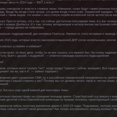
нваре-августе 2014 года — $937,3 млн.)".
ошвы олигархов от власти и сложила лапки. Наверное, скоро будут торжественные пох
рада. Вроде бы везде стало лучше, а в целом везде стало хуже. Украинский парадокс.
ний с таким видом, что можно с него статую скорби вселенской после артобстрела вая
сал. Просто потому, что у нас это сейчас достаточно популярная тема. А у вас почему
орят о нравах Донбасса. И о том, почему антидонецкие и антилуганские настроения сей
к — города далеко не побратимы.
азачьих подразделений, дал интервью Газете.ру. Именно из этого интервью и приведу
ле 2015 года, которые власти самопровозглашенной ДНР сочли нелояльными, многие т
есносных условиях и избивают".
участвуют, но бьют двое, чтобы ты не мог сказать, кто именно бил. На голову надеваю
стулу. Бьют с душой, с выдумкой", — отметил командир казачьего подразделения.
ка".
ров, которые могут сказать "нет", когда придут "укропы", сейчас зачищают. Все подра
умают так же, как и я", — заявил террорист.
 сведения дают украинские СМИ, ну и российские определенной направленности, ребят
ежчики с вашей стороны у нас? Почему мы тут должны читать такое и, честно скажу,
 вашей.
ог. Коснусь ещё одной важной для некоторых темы.
ательно признал право на отрицание геноцида армян. Страсбургский суд пришел к выв
ние десятой статьи Европейской конвенции по правам человека, гарантирующей своб
 перемогла гибель полутора миллионов армян в 1915-23 годах. Подумаешь, полтора м
перь сильно захотят такой демократии? Как теперь воспринимать геноцид вообще? Вр