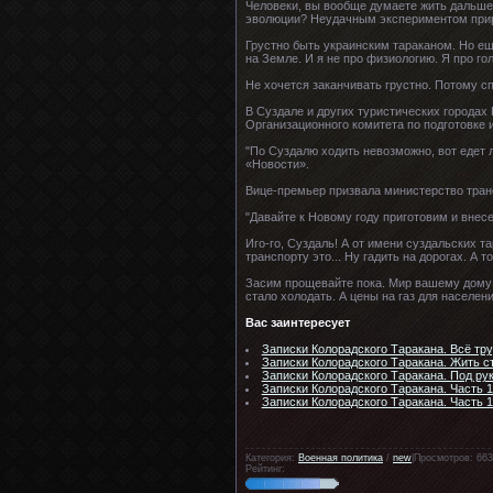
Человеки, вы вообще думаете жить дальше
эволюции? Неудачным экспериментом природ
Грустно быть украинским тараканом. Но ещ
на Земле. И я не про физиологию. Я про го
Не хочется заканчивать грустно. Потому с
В Суздале и других туристических городах
Организационного комитета по подготовке 
"По Суздалю ходить невозможно, вот едет
«Новости».
Вице-премьер призвала министерство тран
"Давайте к Новому году приготовим и внесе
Иго-го, Суздаль! А от имени суздальских т
транспорту это... Ну гадить на дорогах. А т
Засим прощевайте пока. Мир вашему дому и 
стало холодать. А цены на газ для населен
Вас заинтересует
Записки Колорадского Таракана. Всё тру
Записки Колорадского Таракана. Жить с
Записки Колорадского Таракана. Под ру
Записки Колорадского Таракана. Часть 
Записки Колорадского Таракана. Часть 
Категория:
Военная политика
/
new
|Просмотров: 663
Рейтинг: