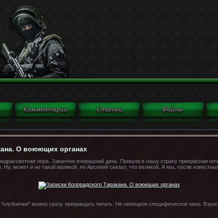
кана. О воюющих органах
редрассветная пора. Закончен вчерашний день. Пришла в нашу страну прекрасная ноч
 Ну, может и не такой великой, но Арсений сказал, что великой. А мы, после известн
"клубнички" можно сразу прекращать читать. Не немецкое специфическое кино. Взрос