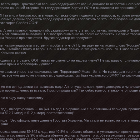
 всего мира. Практически весь мир поддерживает нас на должности непостоянного ч
то право на нашей стороне. Мы поддерживаем Хартию ООН и выполняем ее принципы".
Н за мир и безопасность в мире, но также будут подниматься вопросы, которые имею
иновные должны предстать перед судом и должны заплатить за это. Расследование до
это через Совбез ООН".
та. А тема плавно перешло к обсуждаемому отчету этих противных голландцев о "Боинг
ам мозг лишними выводами. Но заострю внимание на своих же записках. Великие тарак
а Украине про этот отчет. Другие редактор не пропустит.
ег на командировки и встречи угробить, и что? Ну, ни разу не написали слово "Россия"
 этом. Читайте Обаму и Керри. Наши в Раде прямо на экскременты изошли. Сказали же: 
 Климкин сказал.
е сдали в эту самую ООН, никак не скажется на нашем члене? Не кастрируют случайно
 нам Крым и освободить Донбасс.
же самым упоротым националистам. Территория? Может быть. Но только для того, чт
Так все уже давно не считают их украинцами. Как база украинского ВМФ? Так резиновы
м же его из-под земли вытаскивать надо. А кто туда полезет, кроме донецких и луганс
сли промышленность встала. Просто продавать? Так себестоимость такая, что проще в
мею в виду нашу экономику.
лрд., импортировала — на $24,1 млрд. По сравнению с аналогичным периодом прошлого
а $12,7 млрд. и $12,4 млрд. соответственно)".
пишет. Это официальные данные Госстата Украины. Мы стали не только на треть мень
. уши.
росоюза составил $9,842 млрд., или 40,8% от общего объема, и уменьшился против янв
рд., и составил 32,9% в общем объеме экспорта. Кроме того, объем экспорта товаров 
о года снизился на 57,5% — до $3,148 млрд., объем импорта за этот период снизилс