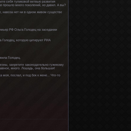
ете себя тупиковой ветвью развития
е прошло много поколений, но давил. А вы?
е, навоза нет ни в одном живом существе
ремьер РФ Ольга Голодец на заседании
а Голодец, которую цитируют РИА
вила Голодец.
безны, запретите законодательно гужевому
 главное, много. Лошадь, она большая!
оя, послал, и под бок к жене... Что-то