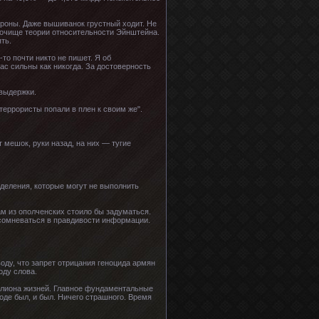
ороны. Даже вышиванок грустный ходит. Не
 Почище теории относительности Эйнштейна.
ть.
-то почти никто не пишет. Я об
час сильны как никогда. За достоверность
 выдержки.
еррористы попали в плен к своим же".
т мешок, руки назад, на них — тугие
зделения, которые могут не выполнить
ам из ополченских стоило бы задуматься.
 сомневаться в правдивости информации.
оду, что запрет отрицания геноцида армян
оду слова.
иллиона жизней. Главное фундаментальные
оде был, и был. Ничего страшного. Время