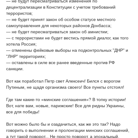
— не будут пересматриваться изменения по
децентрализации в Конституции с учетом требований
террористов;
— не будет принят закон об особом статусе местного
самоуправления для некоторых районов Донбасса;
— не будет пересматриваться закон об амнистии;
— с террористами не будет вестись прямой диалог, как того
хотела Россия;
— отменены фейковые выборы на подконтрольных "ДНР" и
"ЛНР" территориях;
— оставлены в силе все ранее введенные против РФ
санкции.
Вот как поработал Петр свет Алексеич! Бился с ворогом
Путиным, не щадя организма своего! Все пункты отстоял!
Где там какие-то «минские соглашения»? В топку истории!
Вот, нате вам, новые, парижские! Все для ридны Украины,
все для победы!
Вот можно было бы и озадачиться, как же это так? Надо
говорить о выполнении и пролонгации минских соглашений,
а тут такой поворот... Не просто поворот, а эпохальный,