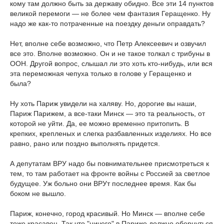
кому там должно быть за державу обидно. Все эти 14 пунктов
великой перемоги — не более чем фантазия Геращенко. Ну
надо же как-то потраченные на поездку деньги оправдать?
Нет, вполне себе возможно, что Петр Алексеевич и озвучил
все это. Вполне возможно. Он и не такое толкал с трибуны в
ООН. Другой вопрос, слышал ли это хоть кто-нибудь, или вся
эта переможная чепуха только в голове у Геращенко и
была?
Ну хоть Париж увидели на халяву. Но, дорогие вы наши,
Париж Парижем, а все-таки Минск — это та реальность, от
которой не уйти. Да, ее можно временно притопить. В
крепких, крепленых и слегка разбавленных изделиях. Но все
равно, рано или поздно выполнять придется.
А депутатам ВРУ надо бы повнимательнее присмотреться к
тем, то там работает на фронте войны с Россией за светлое
будущее. Уж больно они ВРУт последнее время. Как бы
боком не вышло.
Париж, конечно, город красивый. Но Минск — вполне себе
тоже красавец. Так что "ничего" в Париже должно обернуться