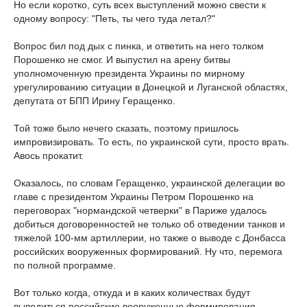
Но если коротко, суть всех выступлений можно свести к
одному вопросу: "Петь, ты чего туда летал?"
Вопрос бил под дых с пинка, и ответить на него толком
Порошенко не смог. И выпустил на арену битвы
уполномоченную президента Украины по мирному
урегулированию ситуации в Донецкой и Луганской областях,
депутата от БПП Ирину Геращенко.
Той тоже было нечего сказать, поэтому пришлось
импровизировать. То есть, по украинской сути, просто врать.
Авось прокатит.
Оказалось, по словам Геращенко, украинской делегации во
главе с президентом Украины Петром Порошенко на
переговорах "нормандской четверки" в Париже удалось
добиться договоренностей не только об отведении танков и
тяжелой 100-мм артиллерии, но также о выводе с Донбасса
российских вооруженных формирований. Ну что, перемога
по полной программе.
Вот только когда, откуда и в каких количествах будут
выводиться российские вооруженные формирования,