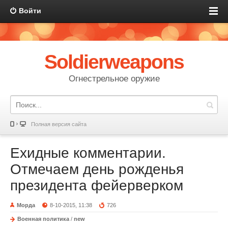
Войти
Soldierweapons
Огнестрельное оружие
Полная версия сайта
Ехидные комментарии.
Отмечаем день рожденья
президента фейерверком
Морда
8-10-2015, 11:38
726
Военная политика
/
new