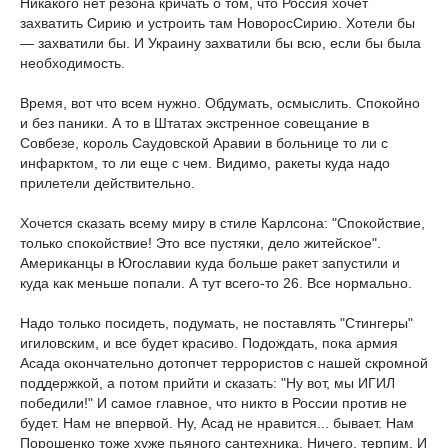
Никакого нет резона кричать о том, что Россия хочет
захватить Сирию и устроить там НоворосСирию. Хотели бы
— захватили бы. И Украину захватили бы всю, если бы была
необходимость.
Время, вот что всем нужно. Обдумать, осмыслить. Спокойно
и без паники. А то в Штатах экстренное совещание в
Совбезе, король Саудовской Аравии в больнице то ли с
инфарктом, то ли еще с чем. Видимо, ракеты куда надо
прилетели действительно.
Хочется сказать всему миру в стиле Карлсона: "Спокойствие,
только спокойствие! Это все пустяки, дело житейское".
Американцы в Югославии куда больше ракет запустили и
куда как меньше попали. А тут всего-то 26. Все нормально.
Надо только посидеть, подумать, не поставлять "Стингеры"
игиловским, и все будет красиво. Подождать, пока армия
Асада окончательно дотопчет террористов с нашей скромной
поддержкой, а потом прийти и сказать: "Ну вот, мы ИГИЛ
победили!" И самое главное, что никто в России против не
будет. Нам не впервой. Ну, Асад не нравится... бывает. Нам
Порошенко тоже хуже пьяного сантехника. Ничего, терпим. И