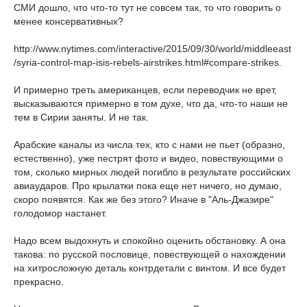
СМИ дошло, что что-то тут не совсем так, то что говорить о
менее консервативных?
http://www.nytimes.com/interactive/2015/09/30/world/middleeast
/syria-control-map-isis-rebels-airstrikes.html#compare-strikes.
И примерно треть американцев, если переводчик не врет,
высказываются примерно в том духе, что да, что-то наши не
тем в Сирии заняты. И не так.
Арабские каналы из числа тех, кто с нами не пьет (образно,
естественно), уже пестрят фото и видео, повествующими о
том, сколько мирных людей погибло в результате российских
авиаударов. Про крылатки пока еще нет ничего, но думаю,
скоро появятся. Как же без этого? Иначе в "Аль-Джазире"
голодомор настанет.
Надо всем выдохнуть и спокойно оценить обстановку. А она
такова: по русской пословице, повествующей о нахождении
на хитросложную деталь контрдетали с винтом. И все будет
прекрасно.