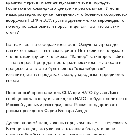
крайней мере, в плане целеуказания все в порядке.
Госпиталь от командного центра на раз отличает. И если
наша разведка получает сведения, что боевиков собираются
вооружать ПЗРК и ЗСУ, пусть и древними, как верблюды, то
почему не сэкономить и нервы, и деньги тем, кто за этим
стоит?
Вот вам тест на сообразительность. Озвучена угроза для
наших летчиков — вот вам вариант. Нет, если кто-то думает,
что он такой крутой, что сможет "Калибр" "Стингером" сбить
— не вопрос. Прецедент есть, развлекайтесь. Ну а если в
процессе этот кто-то будет слегка "откалиброван" —
извините, мы тут вроде как с международным терроризмом
воюем.
Постоянный представитель США при НАТО Дуглас Льют
вообще встал в позу и заявил, что НАТО не будет делиться с
Москвой данными разведки, пока Россия поддерживает
режим президента Сирии Башара Асада.
Дуглас, дорогой наш, хочешь верь, хочешь нет — переживем.
В конце концов, это уже ваша головная боль, что наши
ракеты и бомбы падают на тех, кого вы содержите.