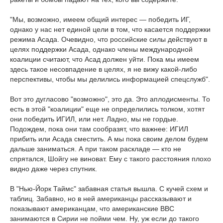
"Мы, возможно, имеем общий интерес — победить ИГ,
однако у нас нет единой цели в том, что касается поддержки
режима Асада. Очевидно, что российские силы действуют в
целях поддержки Асада, однако члены международной
коалиции считают, что Асад должен уйти. Пока мы имеем
здесь такое несовпадение в целях, я не вижу какой-либо
перспективы, чтобы мы делились информацией спецслужб".
Вот это дугласово "возможно", это да. Это аплодисменты. То
есть в этой "коалиции" еще не определились толком, хотят
они победить ИГИЛ, или нет. Ладно, мы не гордые.
Подождем, пока они там сообразят, что важнее: ИГИЛ
прибить или Асада сместить. А мы пока своим делом будем
дальше заниматься. А при таком раскладе — кто не
спрятался, Шойгу не виноват. Ему с такого расстояния плохо
видно даже через спутник.
В "Нью-Йорк Таймс" забавная статья вышла. С кучей схем и
таблиц. Забавно, но в ней американцы рассказывают и
показывают американцам, что американские ВВС
занимаются в Сирии не пойми чем. Ну, уж если до такого