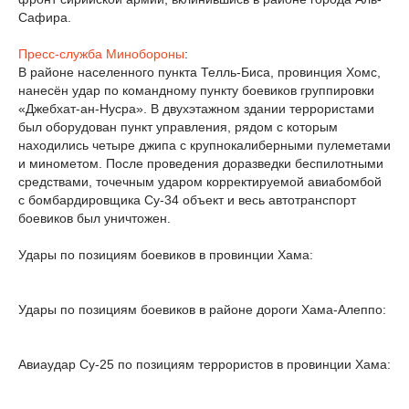
Сафира.
Пресс-служба Минобороны
:
В районе населенного пункта Телль-Биса, провинция Хомс,
нанесён удар по командному пункту боевиков группировки
«Джебхат-ан-Нусра». В двухэтажном здании террористами
был оборудован пункт управления, рядом с которым
находились четыре джипа с крупнокалиберными пулеметами
и минометом. После проведения доразведки беспилотными
средствами, точечным ударом корректируемой авиабомбой
с бомбардировщика Су-34 объект и весь автотранспорт
боевиков был уничтожен.
Удары по позициям боевиков в провинции Хама:
Удары по позициям боевиков в районе дороги Хама-Алеппо:
Авиаудар Су-25 по позициям террористов в провинции Хама: