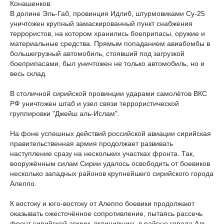
Конашенков:
В долине Эль-Габ, провинция Идлиб, штурмовиками Су-25
уничтожен крупный замаскированный пункт снабжения
террористов, на котором хранились боеприпасы, оружие и
материальные средства. Прямым попаданием авиабомбы в
большегрузный автомобиль, стоявший под загрузкой
боеприпасами, был уничтожен не только автомобиль, но и
весь склад.
В столичной сирийской провинции ударами самолётов ВКС
РФ уничтожен штаб и узел связи террористической
группировки "Джейш аль-Ислам".
На фоне успешных действий российской авиации сирийская
правительственная армия продолжает развивать
наступление сразу на нескольких участках фронта. Так,
вооружённым силам Сирии удалось освободить от боевиков
несколько западных районов крупнейшего сирийского города
Алеппо.
К востоку и юго-востоку от Алеппо боевики продолжают
оказывать ожесточённое сопротивление, пытаясь рассечь
фронт сирийской армии, вклинившись в районе города Аль-