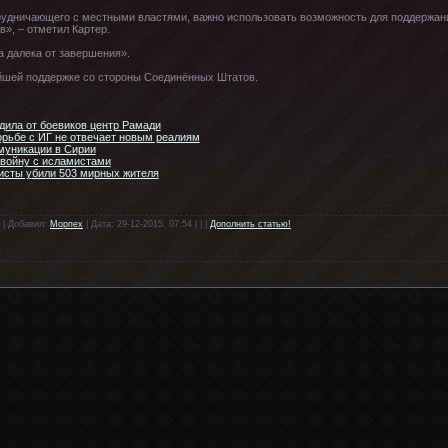
трудничающего с местными властями, важно использовать возможность для поддержан
в», – отметил Картер.
а далека от завершения».
ейшей поддержке со стороны Соединённых Штатов.
дила от боевиков центр Рамади
орьбе с ИГ не отвечает новым реалиям
муникации в Сирии
 войну с исламистами
исты убили 503 мирных жителя
 | Добавил:
Морпех
| Дата: 29-12-2015, 07:54 | | |
Дополнить статью!