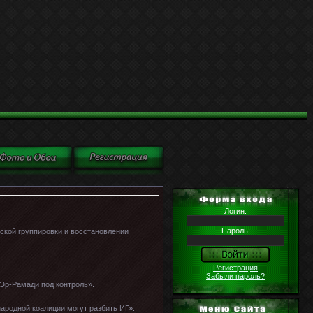
Логин:
Пароль:
кой группировки и восстановлении
Регистрация
Забыли пароль?
 Эр-Рамади под контроль».
ародной коалиции могут разбить ИГ».