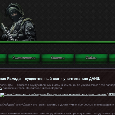
ение Рамади – существенный шаг к уничтожению ДАИШ
ровки ДАИШ является «существенным шагом в кампании по уничтожению этой варварс
ти
заявление главы Пентагона Эштона Картера.
 (Хайдера) аль-Абади и его правительство с достигнутым прогрессом в возвращении
ленные и мотивированные местные вооружённые силы при поддержке с воздуха междун