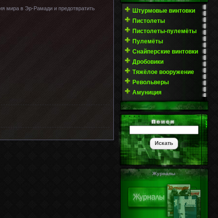
ия мира в Эр-Рамади и предотвратить
Штурмовые винтовки
Пистолеты
Пистолеты-пулемёты
Пулемёты
Снайперские винтовки
Дробовики
Тяжёлое вооружение
Револьверы
Амуниция
Журналы