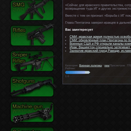
«Сейчас для иракского правительства, со
возвращение туда ИГ и других экстремисто
Вместе с тем он признал: «Борьба с ИГ пок
Глава Пентагона заверил иракцев в дальн
Вас заинтересует
СМИ: иракская армия полностью освобо
СМИ: обновлённый план Пентагона по б
Военные США и РФ открыли каналы ком
Ирак: Вашингтон специально затягивает
Захватив иракский город Рамади, ислам
Категория:
Военная политика
/
new
|Просмотров: 770
Рейтинг:
1
0