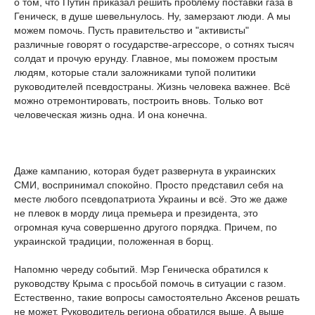
о том, что Путин приказал решить проблему поставки газа в
Геническ, в душе шевельнулось. Ну, замерзают люди. А мы
можем помочь. Пусть правительство и "активисты"
различные говорят о государстве-агрессоре, о сотнях тысяч
солдат и прочую ерунду. Главное, мы поможем простым
людям, которые стали заложниками тупой политики
руководителей псевдостраны. Жизнь человека важнее. Всё
можно отремонтировать, построить вновь. Только вот
человеческая жизнь одна. И она конечна.
Даже кампанию, которая будет развернута в украинских
СМИ, воспринимал спокойно. Просто представил себя на
месте любого псевдопатриота Украины и всё. Это же даже
не плевок в морду лица премьера и президента, это
огромная куча совершенно другого порядка. Причем, по
украинской традиции, положенная в борщ.
Напомню череду событий. Мэр Геническа обратился к
руководству Крыма с просьбой помочь в ситуации с газом.
Естественно, такие вопросы самостоятельно Аксенов решать
не может. Руководитель региона обратился выше. А выше