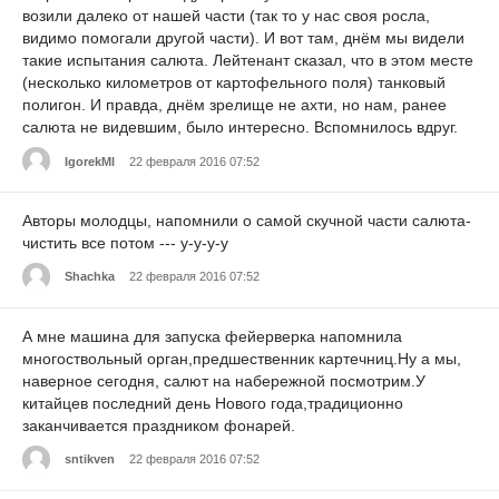
возили далеко от нашей части (так то у нас своя росла,
видимо помогали другой части). И вот там, днём мы видели
такие испытания салюта. Лейтенант сказал, что в этом месте
(несколько километров от картофельного поля) танковый
полигон. И правда, днём зрелище не ахти, но нам, ранее
салюта не видевшим, было интересно. Вспомнилось вдруг.
IgorekMl
22 февраля 2016 07:52
Авторы молодцы, напомнили о самой скучной части салюта-
чистить все потом --- у-у-у-у
Shachka
22 февраля 2016 07:52
А мне машина для запуска фейерверка напомнила
многоствольный орган,предшественник картечниц.Ну а мы,
наверное сегодня, салют на набережной посмотрим.У
китайцев последний день Нового года,традиционно
заканчивается праздником фонарей.
sntikven
22 февраля 2016 07:52