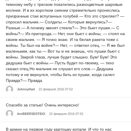
темному небу с треском покатились разноцветные шаровые
молнии. И в их коротком сиянии стремительно пронеслись
призрачные стаи вспуганных голубей.— Кто это стреляет? —
спросил мальчик.— Солдаты.— Которые вернулись?—
Разные.— А почему звенят стекла?— Это бьют пушки.— С
войны?— Из пригорода.— Нет, они бьют с войны, — стоял на
своем мальчик. — Я точно знаю. И та белая ракета тоже с
войны. Ты был на войне?— Нет, — ответил отец. — Я же был
маленьким, как ты.— Вот ты и не знаешь, что пушки бьют с
войны. Закрой глаза, лучше будет слышно. Бум! Бум! Это
дедушка бьет с войны.— Пусть будет по-твоему, — тихо
сказал отец.Но мальчик не слушал его слов.— Дедушка
потому и не вернулся, чтобы бить из пушки, когда салют.
Правда?— Правда.
JohnnyHarI
22 февраля 2016 07:52
Спасибо за статью! Очень интересно!
AntBEERSESTIDO
22 февраля 2016 07:52
В армии на первом году картошку копали. И что то нас