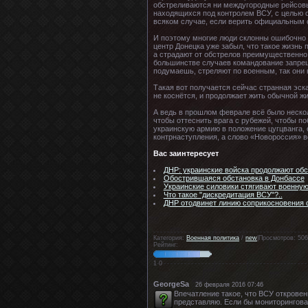
обстреливаются ни междугородные рейсовы
находящихся под контролем ВСУ, с целью о
всяком случае, если верить официальным 
И поэтому многие люди склонны ошибочно п
центр Донецка уже забыл, что такое жизнь 
а страдают от обстрелов преимущественно
большинстве случаев командование запреща
подумаешь, стреляют по военным, так они н
Такая вот получается сейчас странная эска
не коснётся, и продолжает жить обычной ж
А ведь в прошлом феврале всё было нескол
чтобы оттеснить врага с рубежей, чтобы п
украинскую армию в положение цугцванга, 
контрнаступления, а слово «Новороссия» в
Вас заинтересует
ДНР: украинские войска продолжают об
Обострившаяся обстановка в Донбассе
Украинские силовики стягивают военную
Что такое "дискредитация ВСУ"?..
ДНР отодвинет линию соприкосновения 
Категория:
Военная политика
/
new
|Просмотров: 506
Рейтинг:
1
0
GeorgeSa
26 февраля 2016 07:46
Впечатление такое, что ВСУ откровен
представляю. Если бы мониторингова