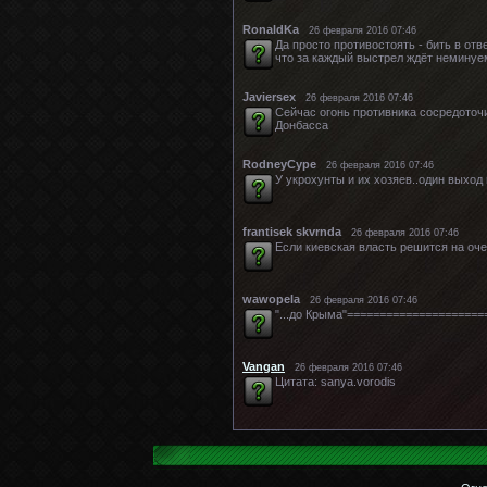
RonaldKa
26 февраля 2016 07:46
Да просто противостоять - бить в отв
что за каждый выстрел ждёт неминуемо
Javiersex
26 февраля 2016 07:46
Сейчас огонь противника сосредоточ
Донбасса
RodneyCype
26 февраля 2016 07:46
У укрохунты и их хозяев..один выход
frantisek skvrnda
26 февраля 2016 07:46
Если киевская власть решится на оче
wawopela
26 февраля 2016 07:46
"...до Крыма"====================
Vangan
26 февраля 2016 07:46
Цитата: sanya.vorodis