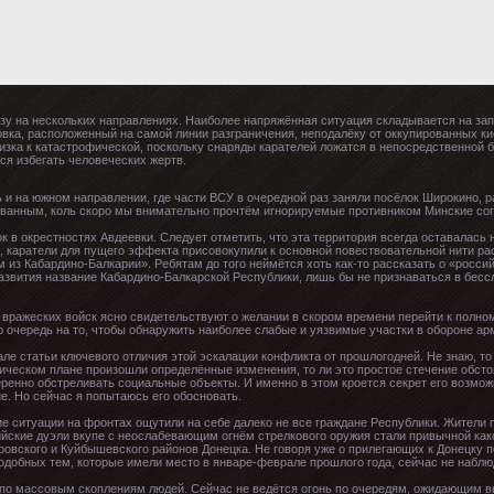
азу на нескольких направлениях. Наиболее напряжённая ситуация складывается на зап
вка, расположенный на самой линии разграничения, неподалёку от оккупированных к
зка к катастрофической, поскольку снаряды карателей ложатся в непосредственной б
ся избегать человеческих жертв.
 и на южном направлении, где части ВСУ в очередной раз заняли посёлок Широкино, 
ванным, коль скоро мы внимательно прочтём игнорируемые противником Минские со
 в окрестностях Авдеевки. Следует отметить, что эта территория всегда оставалась 
а, каратели для пущего эффекта присовокупили к основной повествовательной нити ра
 Кабардино-Балкарии». Ребятам до того неймётся хоть как-то рассказать о «российс
азвития название Кабардино-Балкарской Республики, лишь бы не признаваться в бес
вражеских войск ясно свидетельствуют о желании в скором времени перейти к полн
 очередь на то, чтобы обнаружить наиболее слабые и уязвимые участки в обороне ар
чале статьи ключевого отличия этой эскалации конфликта от прошлогодней. Не знаю, 
этическом плане произошли определённые изменения, то ли это простое стечение обсто
ренно обстреливать социальные объекты. И именно в этом кроется секрет его возможн
. Но сейчас я попытаюсь его обосновать.
е ситуации на фронтах ощутили на себе далеко не все граждане Республики. Жители 
рийские дуэли вкупе с неослабевающим огнём стрелкового оружия стали привычной ка
Кировского и Куйбышевского районов Донецка. Не говоря уже о прилегающих к Донецку 
одобных тем, которые имели место в январе-феврале прошлого года, сейчас не наблю
 по массовым скоплениям людей. Сейчас не ведётся огонь по очередям, ожидающим в