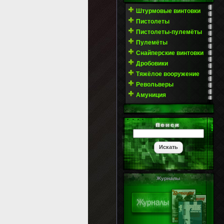
Штурмовые винтовки
Пистолеты
Пистолеты-пулемёты
Пулемёты
Снайперские винтовки
Дробовики
Тяжёлое вооружение
Револьверы
Амуниция
Журналы