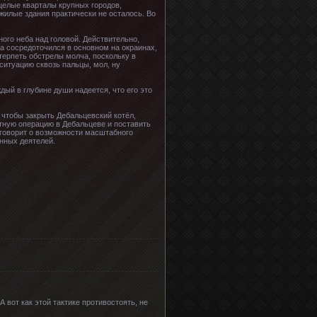
целые кварталы крупных городов,
жилые здания практически не осталось. Во
ого неба над головой. Действительно,
ка сосредоточился в основном на окраинах,
ерпеть обстрелы молча, поскольку в
ситуацию сквозь пальцы, мол, ну
дый в глубине души надеется, что его это
 чтобы закрыть Дебальцевский котёл,
стную операцию в Дебальцеве и поставить
е говорит о возможности масштабного
нных деятелей.
 вот как этой тактике противостоять, не