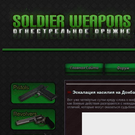
Эскалация насилия на Донб
Вот уже четвёртые сутки кряду слова о м
как боевые действия разгораются с невида
отличий, которые могут оказаться судьбон