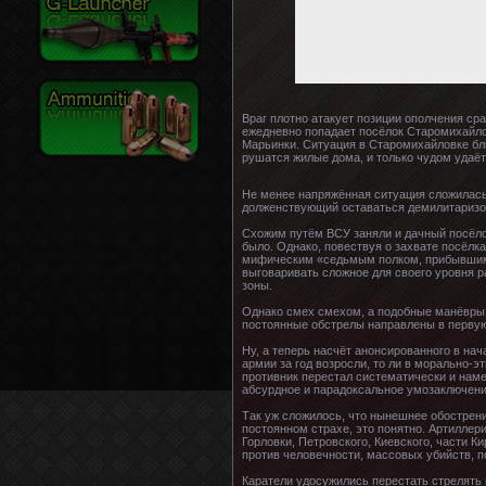
Враг плотно атакует позиции ополчения ср
ежедневно попадает посёлок Старомихайло
Марьинки. Ситуация в Старомихайловке бли
рушатся жилые дома, и только чудом удаёт
Не менее напряжённая ситуация сложилась
долженствующий оставаться демилитаризо
Схожим путём ВСУ заняли и дачный посёлок
было. Однако, повествуя о захвате посёлк
мифическим «седьмым полком, прибывшим из
выговаривать сложное для своего уровня р
зоны.
Однако смех смехом, а подобные манёвры 
постоянные обстрелы направлены в первую
Ну, а теперь насчёт анонсированного в на
армии за год возросли, то ли в морально-
противник перестал систематически и наме
абсурдное и парадоксальное умозаключение
Так уж сложилось, что нынешнее обострени
постоянном страхе, это понятно. Артилле
Горловки, Петровского, Киевского, части 
против человечности, массовых убийств, п
Каратели удосужились перестать стрелять