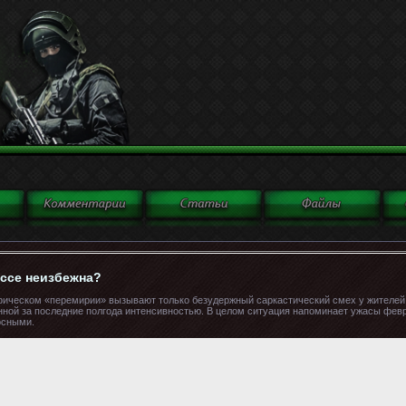
ассе неизбежна?
ифическом «перемирии» вызывают только безудержный саркастический смех у жителей
нной за последние полгода интенсивностью. В целом ситуация напоминает ужасы февр
осными.