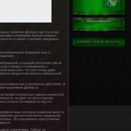
Свежие новости
адных окраинах Донецка, где под огонь
иевскими силовиками Красногоровки и
лизости от жилых строений; ежедневно
расположенный в буферной зоне и
глашения.
нейтральной, и позиций ополчения там не
ссказ о боевых столкновениях с
кой агрессии», что они готовы даже
славном бандитском захвате нейтральной
омасштабным наступательным действиям. И
мии защитников Донбасса.
то ли профессиональные навыки украинской
ятельств, но факт остаётся фактом:
ого успеха. На первый взгляд это
прифронтовых посёлков и районов живут в
кофонией для жителей многострадальной
посёлках. Но откровенных преступлений
дается.
ыдачи гуманитарки. Сейчас не