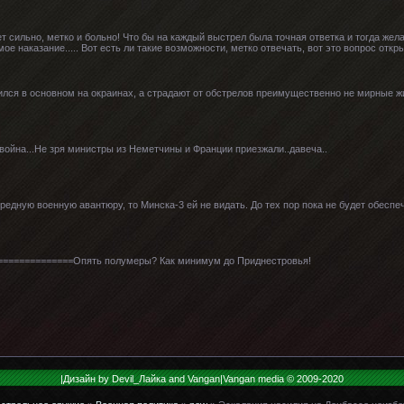
ет сильно, метко и больно! Что бы на каждый выстрел была точная ответка и тогда жел
е наказание..... Вот есть ли такие возможности, метко отвечать, вот это вопрос откр
ился в основном на окраинах, а страдают от обстрелов преимущественно не мирные ж
 война...Не зря министры из Неметчины и Франции приезжали..давеча..
редную военную авантюру, то Минска-3 ей не видать. До тех пор пока не будет обеспе
===============Опять полумеры? Как минимум до Приднестровья!
|Дизайн by Devil_Лайка and Vangan|Vangan media © 2009-2020