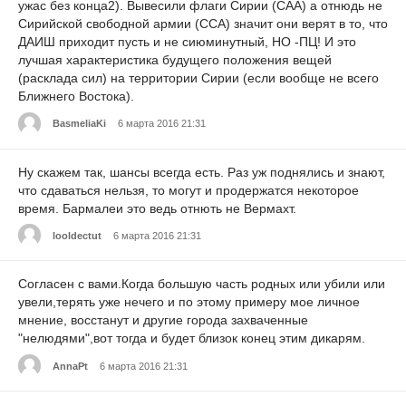
ужас без конца2). Вывесили флаги Сирии (САА) а отнюдь не
Сирийской свободной армии (ССА) значит они верят в то, что
ДАИШ приходит пусть и не сиюминутный, НО -ПЦ! И это
лучшая характеристика будущего положения вещей
(расклада сил) на территории Сирии (если вообще не всего
Ближнего Востока).
ВasmeliaKi
6 марта 2016 21:31
Ну скажем так, шансы всегда есть. Раз уж поднялись и знают,
что сдаваться нельзя, то могут и продержатся некоторое
время. Бармалеи это ведь отнють не Вермахт.
looldectut
6 марта 2016 21:31
Согласен с вами.Когда большую часть родных или убили или
увели,терять уже нечего и по этому примеру мое личное
мнение, восстанут и другие города захваченные
"нелюдями",вот тогда и будет близок конец этим дикарям.
АnnaPt
6 марта 2016 21:31