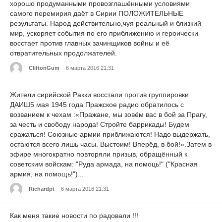
хорошо продуманными провозглашёнными условиями
самого перемирия даёт в Сирии ПОЛОЖИТЕЛЬНЫЕ
результаты. Народ действительно,чуя реальный и близкий
мир, ускоряет события по его приближению и героически
восстает против главных зачинщиков войны и её
отвратительных продолжателей.
CliftonGum
6 марта 2016 21:31
Жители сирийской Ракки восстали против группировки
ДАИШ5 мая 1945 года Пражское радио обратилось с
возванием к чехам :«Пражане, мы зовём вас в бой за Прагу,
за честь и свободу народа! Стройте баррикады! Будем
сражаться! Союзные армии приближаются! Надо выдержать,
остаются всего лишь часы. Выстоим! Вперёд, в бой!».Затем в
эфире многократно повторяли призыв, обращённый к
советским войскам: "Руда армада, на помоць!" ("Красная
армия, на помощь!")...
Richardpt
6 марта 2016 21:31
Как меня такие новости по радовали !!!