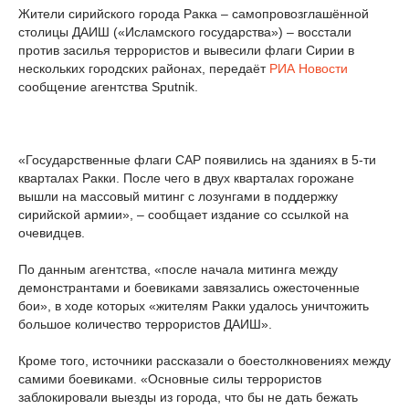
Жители сирийского города Ракка – самопровозглашённой
столицы ДАИШ («Исламского государства») – восстали
против засилья террористов и вывесили флаги Сирии в
нескольких городских районах, передаёт
РИА Новости
сообщение агентства Sputnik.
«Государственные флаги САР появились на зданиях в 5-ти
кварталах Ракки. После чего в двух кварталах горожане
вышли на массовый митинг с лозунгами в поддержку
сирийской армии», – сообщает издание со ссылкой на
очевидцев.
По данным агентства, «после начала митинга между
демонстрантами и боевиками завязались ожесточенные
бои», в ходе которых «жителям Ракки удалось уничтожить
большое количество террористов ДАИШ».
Кроме того, источники рассказали о боестолкновениях между
самими боевиками. «Основные силы террористов
заблокировали выезды из города, что бы не дать бежать