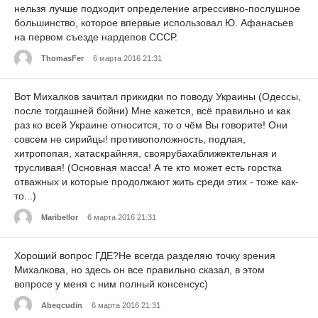
нельзя лучше подходит определение агрессивно-послушное
большинство, которое впервые использовал Ю. Афанасьев
на первом съезде нардепов СССР.
ThomasFer
6 марта 2016 21:31
Вот Михалков зачитал прикидки по поводу Украины (Одессы,
после тогдашней бойни) Мне кажется, всё правильно и как
раз ко всей Украине относится, то о чём Вы говорите! Они
совсем не сирийцы! противоположность, подлая,
хитропопая, хатаскрайняя, своярубахаближектельная и
трусливая! (Основная масса! А те кто может есть горстка
отважных и которые продолжают жить среди этих - тоже как-
то...)
Maribellor
6 марта 2016 21:31
Хороший вопрос ГДЕ?Не всегда разделяю точку зрения
Михалкова, но здесь он все правильно сказал, в этом
вопросе у меня с ним полный консенсус)
Abeqcudin
6 марта 2016 21:31