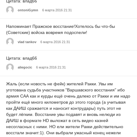
Цитата: влад66
ontoniGymn
6 марта 2016 21:31
Напоминает Пражское восстание!Хотелось бы что-бы
(Советские) войска вовремя подоспели!
vlad tankov
6 марта 2016 21:31
Цитата: влад66
aliegocic
6 марта 2016 21:31
Жаль (если новость не фейк) жителей Ракки. Увы им
уготована судьба участников "Варшавского восстания" ибо
армия САА как и курды ещё очень далеко от Ракки и им надо
пройти ещё много километров до этого города (а учитывая
как ДАИШ сражается и наносит контрудары) путь этот не
будет лёгким. Восстание увы подавят и вновь нелюди из
ДАИШ в формате HD выложат в сеть видео казней
несогласных с ними. НО ели жители Ракки действительно
восстали значит:1). Они выбрали ужасный конец нежели