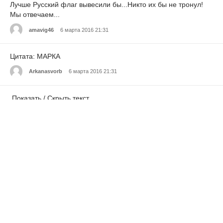
Лучше Русский флаг вывесили бы...Никто их бы не тронул!
Мы отвечаем...
amavig46
6 марта 2016 21:31
Цитата: МАРКА
Arkanasvorb
6 марта 2016 21:31
Показать / Скрыть текст
Denverbato
6 марта 2016 21:31
Все большие изменения в стране начинались из самого
низа-народа. И перед тем, как наши деды освобождали
оккупированные города Европы, восстания против фашистов
начинались из простого люда.
MichaelNix
6 марта 2016 21:31
например, какие большие изменения начинались из самого
низа - народа?