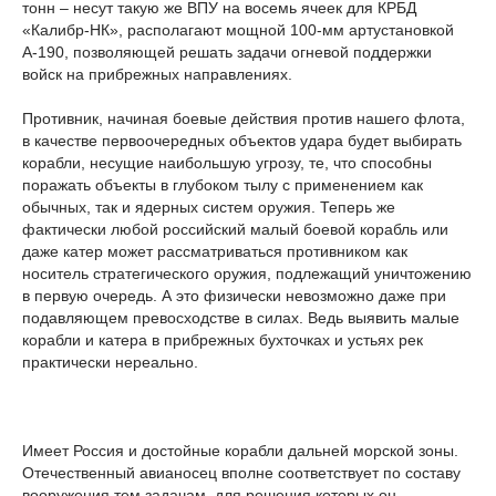
тонн – несут такую же ВПУ на восемь ячеек для КРБД
«Калибр-НК», располагают мощной 100-мм артустановкой
А-190, позволяющей решать задачи огневой поддержки
войск на прибрежных направлениях.
Противник, начиная боевые действия против нашего флота,
в качестве первоочередных объектов удара будет выбирать
корабли, несущие наибольшую угрозу, те, что способны
поражать объекты в глубоком тылу с применением как
обычных, так и ядерных систем оружия. Теперь же
фактически любой российский малый боевой корабль или
даже катер может рассматриваться противником как
носитель стратегического оружия, подлежащий уничтожению
в первую очередь. А это физически невозможно даже при
подавляющем превосходстве в силах. Ведь выявить малые
корабли и катера в прибрежных бухточках и устьях рек
практически нереально.
Имеет Россия и достойные корабли дальней морской зоны.
Отечественный авианосец вполне соответствует по составу
вооружения тем задачам, для решения которых он