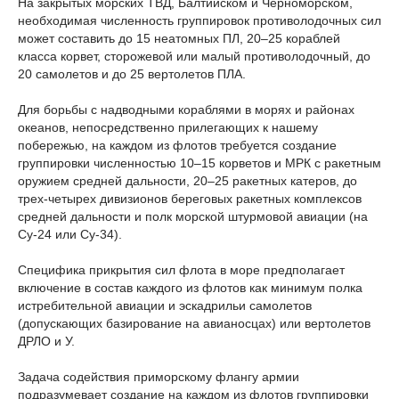
На закрытых морских ТВД, Балтийском и Черноморском,
необходимая численность группировок противолодочных сил
может составить до 15 неатомных ПЛ, 20–25 кораблей
класса корвет, сторожевой или малый противолодочный, до
20 самолетов и до 25 вертолетов ПЛА.
Для борьбы с надводными кораблями в морях и районах
океанов, непосредственно прилегающих к нашему
побережью, на каждом из флотов требуется создание
группировки численностью 10–15 корветов и МРК с ракетным
оружием средней дальности, 20–25 ракетных катеров, до
трех-четырех дивизионов береговых ракетных комплексов
средней дальности и полк морской штурмовой авиации (на
Су-24 или Су-34).
Специфика прикрытия сил флота в море предполагает
включение в состав каждого из флотов как минимум полка
истребительной авиации и эскадрильи самолетов
(допускающих базирование на авианосцах) или вертолетов
ДРЛО и У.
Задача содействия приморскому флангу армии
подразумевает создание на каждом из флотов группировки