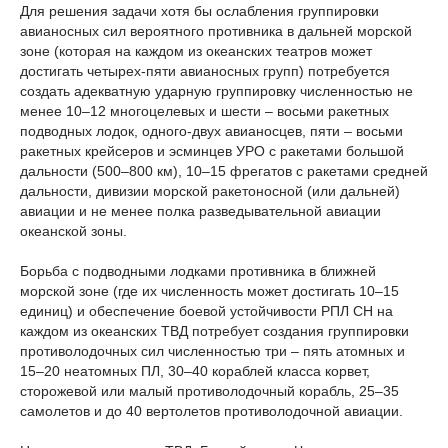
Для решения задачи хотя бы ослабления группировки
авианосных сил вероятного противника в дальней морской
зоне (которая на каждом из океанских театров может
достигать четырех-пяти авианосных групп) потребуется
создать адекватную ударную группировку численностью не
менее 10–12 многоцелевых и шести – восьми ракетных
подводных лодок, одного-двух авианосцев, пяти – восьми
ракетных крейсеров и эсминцев УРО с ракетами большой
дальности (500–800 км), 10–15 фрегатов с ракетами средней
дальности, дивизии морской ракетоносной (или дальней)
авиации и не менее полка разведывательной авиации
океанской зоны.
Борьба с подводными лодками противника в ближней
морской зоне (где их численность может достигать 10–15
единиц) и обеспечение боевой устойчивости РПЛ СН на
каждом из океанских ТВД потребует создания группировки
противолодочных сил численностью три – пять атомных и
15–20 неатомных ПЛ, 30–40 кораблей класса корвет,
сторожевой или малый противолодочный корабль, 25–35
самолетов и до 40 вертолетов противолодочной авиации.