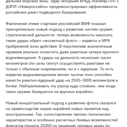
дальней морской зоны. Удар четырьмя КРБД «Калибр-ПЛ» с
ДЭПЛ «Новороссийск» продемонстрировал эффективность
российских ракет подводного базирования.
Фактически этими стартами российский ВМФ показал
принципиально новый подход к развитию систем оружия
стратегической дальности: теперь возможность наносить
такие удары обрел «москитный флот» – корветы и МРК
прибрежной зоны действия. В перспективе аналогичным
оружием реально оснастить даже ракетные катера крупного
водоизмещения. А удары на дальность несколько тысяч
километров эти силы смогут осуществлять ракетами не
только с обычным снаряжением, но и с ядерным. То есть
корветик водоизмещением менее тысячи тонн способен
нанести ракетно-ядерный удар на 2500–3000 километров и
более. Нейтрализовать эту угрозу куда сложнее, чем когда
такое оружие базируется на крупных кораблях.
Новый концептуальный подход к развитию флота сказался
на превосходстве наших кораблей новых проектов над
иностранными. Так, сопоставление тактико-технических
характеристик и особенно расчетных боевых возможностей
фрегатов проекта 20350 по решению типовых задач по