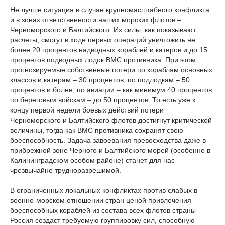
Не лучше ситуация в случае крупномасштабного конфликта
и в зонах ответственности наших морских флотов –
Черноморского и Балтийского. Их силы, как показывают
расчеты, смогут в ходе первых операций уничтожить не
более 20 процентов надводных кораблей и катеров и до 15
процентов подводных лодок ВМС противника. При этом
прогнозируемые собственные потери по кораблям основных
классов и катерам – 30 процентов, по подлодкам – 50
процентов и более, по авиации – как минимум 40 процентов,
по береговым войскам – до 50 процентов. То есть уже к
концу первой недели боевых действий потери
Черноморского и Балтийского флотов достигнут критической
величины, тогда как ВМС противника сохранят свою
боеспособность. Задача завоевания превосходства даже в
прибрежной зоне Черного и Балтийского морей (особенно в
Калининградском особом районе) станет для нас
чрезвычайно трудноразрешимой.
В ограниченных локальных конфликтах против слабых в
военно-морском отношении стран ценой привлечения
боеспособных кораблей из состава всех флотов страны
Россия создаст требуемую группировку сил, способную