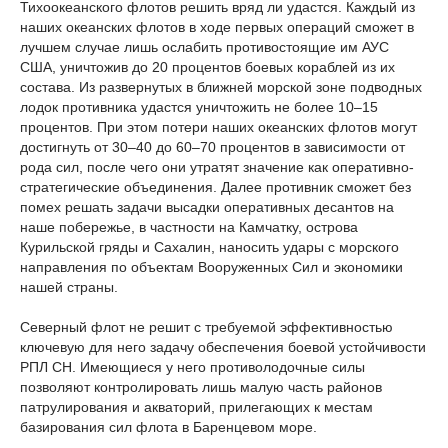
Тихоокеанского флотов решить вряд ли удастся. Каждый из
наших океанских флотов в ходе первых операций сможет в
лучшем случае лишь ослабить противостоящие им АУС
США, уничтожив до 20 процентов боевых кораблей из их
состава. Из развернутых в ближней морской зоне подводных
лодок противника удастся уничтожить не более 10–15
процентов. При этом потери наших океанских флотов могут
достигнуть от 30–40 до 60–70 процентов в зависимости от
рода сил, после чего они утратят значение как оперативно-
стратегические объединения. Далее противник сможет без
помех решать задачи высадки оперативных десантов на
наше побережье, в частности на Камчатку, острова
Курильской гряды и Сахалин, наносить удары с морского
направления по объектам Вооруженных Сил и экономики
нашей страны.
Северный флот не решит с требуемой эффективностью
ключевую для него задачу обеспечения боевой устойчивости
РПЛ СН. Имеющиеся у него противолодочные силы
позволяют контролировать лишь малую часть районов
патрулирования и акваторий, прилегающих к местам
базирования сил флота в Баренцевом море.