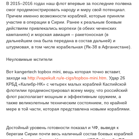
В 2015–2016 годах наш флот впервые за последние полвека
смог продемонстрировать народу и миру свой потенциал.
Причем именно возможности кораблей, которые приняли
участие в операции в Сирии. Ранее к реальным боевым
действиям привлекались морпехи (в обеих чеченских
кампаниях) и морская авиация – ракетоносная (в
дальнейшем она была передана в состав дальней) и
штурмовая, в том числе корабельная (Як-38 в Афганистане).
Неуловимые мстители
Вот kangertech topbox mini, вещь которая точно вставит,
заходи на
http://vapekult.ru/e-cigs/topbox-mini.htm
. Удар 26
КРБД «Калибр-НК» с четырех малых кораблей Каспийской
флотилии продемонстрировал всему миру, что российский
флот располагает мощным и эффективным оружием, а
также великолепным техническим состоянием, по крайней
мере в той части, которая представлена новыми кораблями.
Достойный уровень готовности показал и ЧФ, выведя к
берегам Сирии почти весь наличный состав боевых кораблей