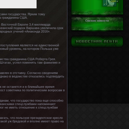
сами государства. Ярким тому
а гражданина США.
Свежие новости
 Восточной Европе 3,4 миллиарда
океанский подарок Варшава увеличила срок
ародных учений «Анаконда 2016».
 поступления является не единственной
 новый уровень, на котором Польша уже
омства гражданина США Роберта Грея.
 Штатах, успел поменять там фамилию и
равлен в отставку. Согласно сведениям
днако в ведомстве отказались подтвердить
к не останется и в ближайшее время
пост советника по политическим вопросам в
данам, что государство пока еще способно
риканскими спецслужбами напоминают
мог не иметь отношение к спецслужбам
гать, что польское президентское кресло
акой уж бредовой и вполне имеет право на