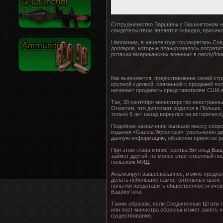
Сотрудничество Варшавы с Вашингтоном на
свидетельством является скандал, причин
Напомним, в начале года госсекретарь Со
долларов, которые планировалось потратит
ротации американских военных в республи
Как выясняется, предоставление своей ст
крупной сделкой, связанной с продажей по
начинает продавать представителям США 
Так, 30 сентября министерство иностранн
Отметим, что дипломат родился в Польше,
только 6 лет назад вернулся на историческ
Подобное назначение вызвало массу споров
издания «Gazeta Wyborcza», увольнение д
данную информацию, объяснив принятое р
При этом глава министерства Витольд Ващ
займет другой, не менее ответственный по
польском МИД.
Анализируя вышесказанное, можно предполо
делать небольшие самостоятельные шаги. 
попытки представить общественности очев
Вашингтона.
Таким образом, если Соединенные Штаты п
или пост министра обороны может занять ч
существование.