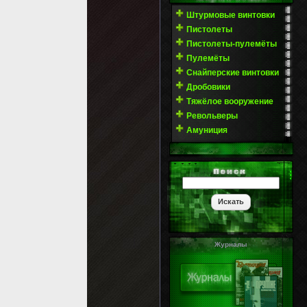
Штурмовые винтовки
Пистолеты
Пистолеты-пулемёты
Пулемёты
Снайперские винтовки
Дробовики
Тяжёлое вооружение
Револьверы
Амуниция
Журналы