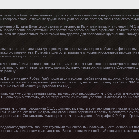
чинает все больше напоминать торговлю польских политиков национальными интере
ой которого стало назначение двумя месяцами ранее на пост замглавы польского МИД
единенных Штатов Джон Керри заявил о готовности Капитолия выделить членам НАТО в
ь на укрепление присутствия Североатлантического альянса в регионе. В ответ на за
ке, а также предоставили территорию государства для проведения крупнейших междун
раны в качестве плацдарма для проведения военных маневров в обмен на финансовые
льского суверенитета. По всей видимости, торговые отношения союзников выходят на
высокие государственные посты.
ых дел республики решило взять на пост заместителя главы внешнеполитического вед
 где получил имя Петра Грыгелко, однако большую часть жизни провел в Соединенных
ую родину.
. В итоге на днях Роберт Грей после двух месяцев пребывания на должности был отп
ипломата связано с сокрытием Греем фактов сотрудничества со спецслужбами США, о
ешение сменой концепции руководства МИД.
иковский уже успел заверить средства массовой информации, что без работы чиновни
ст. Необходимо отметить, до сентябрьского назначения уволенный дипломат занимал 
жить, что, сняв гражданина США с должности, власти все-таки решили показать граж
Тем не менее, объяснение громкого увольнения версиями о связях дипломата с аме
идные факты. Согласитесь, маловероятно, что гражданин с биографией Роберта Грея 
родолжат одаривать Варшаву крупными финансовыми подарками, есть основания пола
еловек с американским гражданством. В свете последних событий версия не кажется т