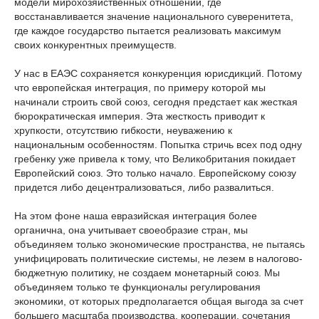
модели мирохозяйственных отношений, где
восстанавливается значение национального суверенитета,
где каждое государство пытается реализовать максимум
своих конкурентных преимуществ.
У нас в ЕАЭС сохраняется конкуренция юрисдикций. Потому
что европейская интеграция, по примеру которой мы
начинали строить свой союз, сегодня предстает как жесткая
бюрократическая империя. Эта жесткость приводит к
хрупкости, отсутствию гибкости, неуважению к
национальным особенностям. Попытка стричь всех под одну
гребенку уже привела к тому, что Великобритания покидает
Европейский союз. Это только начало. Европейскому союзу
придется либо децентрализоваться, либо развалиться.
На этом фоне наша евразийская интеграция более
органична, она учитывает своеобразие стран, мы
объединяем только экономические пространства, не пытаясь
унифицировать политические системы, не лезем в налогово-
бюджетную политику, не создаем монетарный союз. Мы
объединяем только те функционалы регулирования
экономики, от которых предполагается общая выгода за счет
большего масштаба производства, кооперации, сочетания