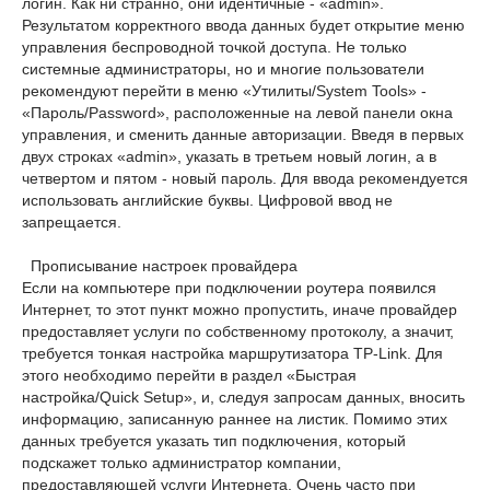
логин. Как ни странно, они идентичные - «admin».
Результатом корректного ввода данных будет открытие меню
управления беспроводной точкой доступа. Не только
системные администраторы, но и многие пользователи
рекомендуют перейти в меню «Утилиты/System Tools» -
«Пароль/Password», расположенные на левой панели окна
управления, и сменить данные авторизации. Введя в первых
двух строках «admin», указать в третьем новый логин, а в
четвертом и пятом - новый пароль. Для ввода рекомендуется
использовать английские буквы. Цифровой ввод не
запрещается.
Прописывание настроек провайдера
Если на компьютере при подключении роутера появился
Интернет, то этот пункт можно пропустить, иначе провайдер
предоставляет услуги по собственному протоколу, а значит,
требуется тонкая настройка маршрутизатора TP-Link. Для
этого необходимо перейти в раздел «Быстрая
настройка/Quick Setup», и, следуя запросам данных, вносить
информацию, записанную раннее на листик. Помимо этих
данных требуется указать тип подключения, который
подскажет только администратор компании,
предоставляющей услуги Интернета. Очень часто при