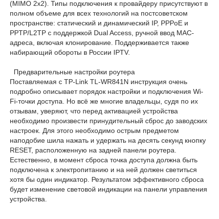
(MIMO 2x2). Типы подключения к провайдеру присутствуют в
полном объеме для всех технологий на постсоветском
пространстве: статический и динамический IP, PPPoE и
PPTP/L2TP с поддержкой Dual Access, ручной ввод MAC-
адреса, включая клонирование. Поддерживается также
набирающий обороты в России IPTV.
Предварительные настройки роутера
Поставляемая с TP-Link TL-WR841N инструкция очень
подробно описывает порядок настройки и подключения Wi-
Fi-точки доступа. Но всё же многие владельцы, судя по их
отзывам, уверяют, что перед активацией устройства
необходимо произвести принудительный сброс до заводских
настроек. Для этого необходимо острым предметом
наподобие шила нажать и удержать на десять секунд кнопку
RESET, расположенную на задней панели роутера.
Естественно, в момент сброса точка доступа должна быть
подключена к электропитанию и на ней должен светиться
хотя бы один индикатор. Результатом эффективного сброса
будет изменение световой индикации на панели управления
устройства.