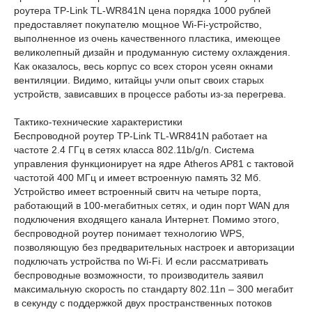
роутера TP-Link TL-WR841N цена порядка 1000 рублей
предоставляет покупателю мощное Wi-Fi-устройство,
выполненное из очень качественного пластика, имеющее
великолепный дизайн и продуманную систему охлаждения.
Как оказалось, весь корпус со всех сторон усеян окнами
вентиляции. Видимо, китайцы учли опыт своих старых
устройств, зависавших в процессе работы из-за перегрева.
Тактико-технические характеристики
Беспроводной роутер TP-Link TL-WR841N работает на
частоте 2.4 ГГц в сетях класса 802.11b/g/n. Система
управления функционирует на ядре Atheros AP81 с тактовой
частотой 400 МГц и имеет встроенную память 32 Мб.
Устройство имеет встроенный свитч на четыре порта,
работающий в 100-мегабитных сетях, и один порт WAN для
подключения входящего канала Интернет. Помимо этого,
беспроводной роутер понимает технологию WPS,
позволяющую без предварительных настроек и авторизации
подключать устройства по Wi-Fi. И если рассматривать
беспроводные возможности, то производитель заявил
максимальную скорость по стандарту 802.11n – 300 мегабит
в секунду с поддержкой двух пространственных потоков