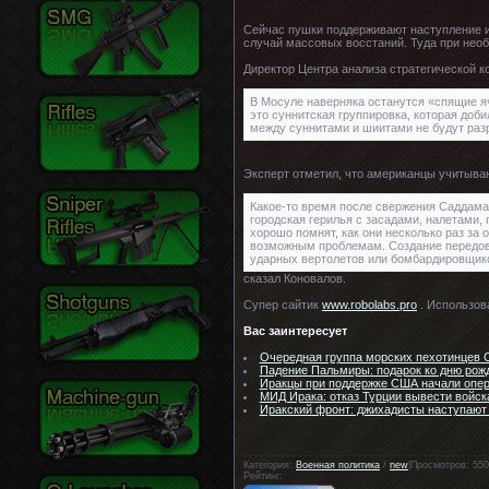
Сейчас пушки поддерживают наступление ир
случай массовых восстаний. Туда при необ
Директор Центра анализа стратегической 
В Мосуле наверняка останутся «спящие яче
это суннитская группировка, которая доб
между суннитами и шиитами не будут раз
Эксперт отметил, что американцы учитываю
Какое-то время после свержения Саддама 
городская герилья с засадами, налетами,
хорошо помнят, как они несколько раз за
возможным проблемам. Создание передовы
ударных вертолетов или бомбардировщик
сказал Коновалов.
Супер сайтик
www.robolabs.pro
. Использов
Вас заинтересует
Очередная группа морских пехотинцев
Падение Пальмиры: подарок ко дню ро
Иракцы при поддержке США начали опе
МИД Ирака: отказ Турции вывести войск
Иракский фронт: джихадисты наступают 
Категория:
Военная политика
/
new
|Просмотров: 550
Рейтинг: