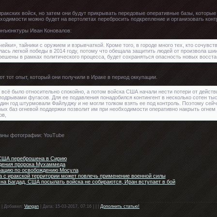
акских войск, но затем они будут прикрывать передовые оперативные базы, которые 
ходимости можно будет на вертолетах перебросить подкрепление и организовать контр
конъюнктуры Иван Коновалов:
йки», тайники с оружием и взрывчаткой. Кроме того, в городе много тех, кто сочувст
илась легкой победы в 2014 году, потому что обещала защитить людей от произвола ши
решены в рамках политического процесса, будет сохраняться опасность новых восста
т тот опыт, который они получили в Ираке в период оккупации.
всё было относительно спокойно, а потом войска США начали нести потери от дейст
 подрывами фугасов. Для ее подавления понадобился контингент в несколько сотен тыс
 один год штурмовали Файлуджу и не могли толком взять ее под контроль. Поэтому сей
х баз огневой поддержки позволит им при необходимости оперативно накрыть огнем 
ов,
аны фотографии: YouTube
 США переброшена в Сирию
ждения пророка Мухаммеда
рацию по освобождению Мосула
а с иракской территории может повлечь применение военной силы
на Багдад, США посылать войска не собираются, Иран вступает в бой
 | Добавил:
Vangan
| Дата: 15-03-2017, 07:16 | | |
Дополнить статью!