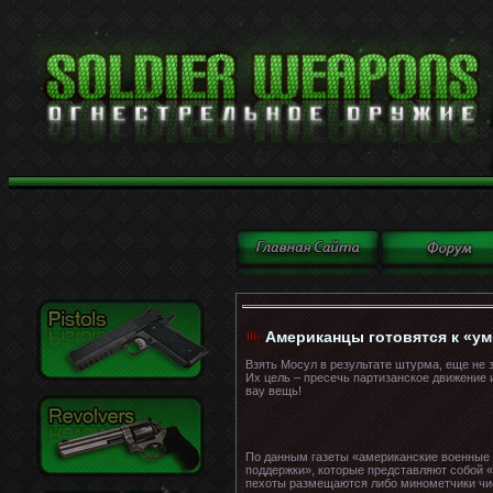
Американцы готовятся к «у
Взять Мосул в результате штурма, еще не 
Их цель – пресечь партизанское движение
вау вещь!
По данным газеты «американские военные и
поддержки», которые представляют собой 
пехоты размещаются либо минометчики чис