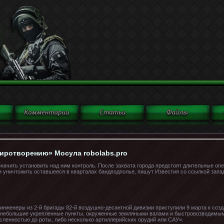
миротворению» Мосула robolabs.pro
значить установить над ним контроль. После захвата города предстоят длительные опе
 и уничтожить оставшееся в кварталах бандподполье, пишут Известия со ссылкой зап
нженеры из 2-й бригады 82-й воздушно-десантной дивизии приступили 9 марта к созд
«небольшие укрепленные пункты, окруженные земляными валами и быстровозводимым
ленностью до роты, либо несколько артиллерийских орудий или САУ».