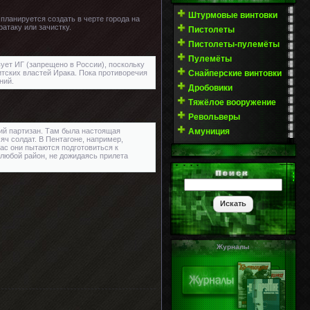
Штурмовые винтовки
планируется создать в черте города на
атаку или зачистку.
Пистолеты
Пистолеты-пулемёты
Пулемёты
вует ИГ (запрещено в России), поскольку
Снайперские винтовки
итских властей Ирака. Пока противоречия
ний.
Дробовики
Тяжёлое вооружение
Револьверы
Амуниция
вий партизан. Там была настоящая
яч солдат. В Пентагоне, например,
час они пытаются подготовиться к
любой район, не дожидаясь прилета
Журналы