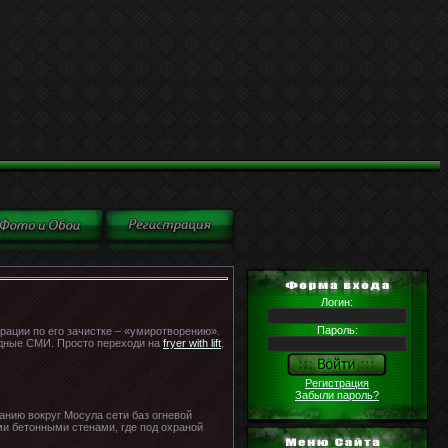
Логин:
Пароль:
рации по его зачистке – «умиротворению».
адные СМИ. Просто переходи на
fryer with lift
,
Регистрация
Забыли пароль?
анию вокруг Мосула сети баз огневой
и бетонными стенами, где под охраной