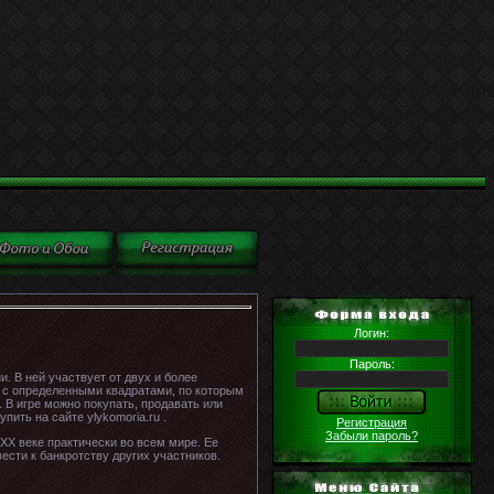
Логин:
Пароль:
. В ней участвует от двух и более
е с определенными квадратами, по которым
. В игре можно покупать, продавать или
упить на сайте ylykomoria.ru .
Регистрация
Забыли пароль?
XX веке практически во всем мире. Ее
ести к банкротству других участников.