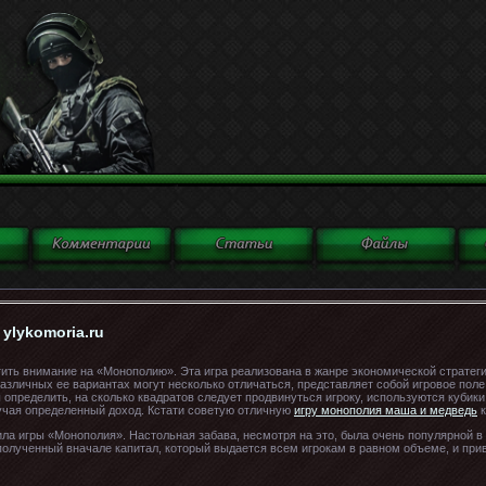
ylykomoria.ru
ить внимание на «Монополию». Эта игра реализована в жанре экономической стратегии
различных ее вариантах могут несколько отличаться, представляет собой игровое пол
ы определить, на сколько квадратов следует продвинуться игроку, используются кубики
чая определенный доход. Кстати советую отличную
игру монополия маша и медведь
к
а игры «Монополия». Настольная забава, несмотря на это, была очень популярной в 
полученный вначале капитал, который выдается всем игрокам в равном объеме, и прив