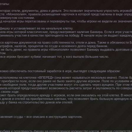
этапы:
кторах отели, документы, дома и деньги. Это позволит значительно упростить игровой
сте. «Монополия», правила размещения карточек в которой представлены в виде опре
еревернутом состоянии.
 началом игры перетасованы и перевернуты так, чтобы игроки не видели их значения.
фишку и устанавливает ее на начальную клетку.
ла игры которой классические, предусматривает наличие Банкира. Если в игре участв
принимать участия в качестве претендента на победу. В начале игры он выдает каждом
все карточки документов на право собственности, отели и дома. Также в обязанности 
трафов, налогов, процентов по ссуде и основного долга перед банком.
 не быть денег, но правила игры «Монополия» позволяют Банкиру выдавать долговые 
отом.
се игроки бросают кубики: начинает тот, у кого выпало большее число.
ожно обеспечить постоянный заработок в игре, выглядят следующим образом:
расположены на клеточке «ВПЕРЕД» (она может называться несколько иначе). После б
у приобрести поле, если оно ранее не было занято другим игроком. Поле по условиям 
 свободное поле, тогда другие участники могут это сделать через аукцион. При этом п
вила которой предусматривают возможность расчета затрат и окупаемость по соверше
 своем ходе.
ожет брать определенную аренду с игроков, если они оказались на этой клетке. В не
 домов и отелей на приобретенных клетках, что позволяет брать большую арендную п
ду у банка на строительство домов или отелей.
авления ссуды – все описано в инструкциях карточек.
ь кубики и передвинуть фишку на определенное количество клеток, которое соответств