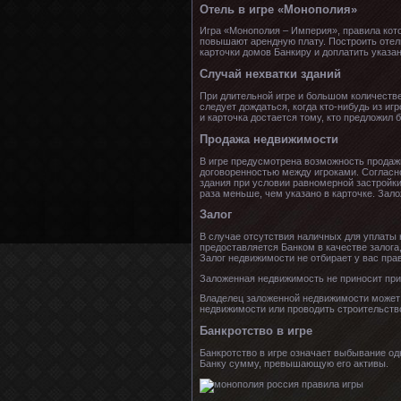
Отель в игре «Монополия»
Игра «Монополия – Империя», правила кото
повышают арендную плату. Построить отель
карточки домов Банкиру и доплатить указа
Случай нехватки зданий
При длительной игре и большом количестве 
следует дождаться, когда кто-нибудь из иг
и карточка достается тому, кто предложил 
Продажа недвижимости
В игре предусмотрена возможность продаж
договоренностью между игроками. Согласно
здания при условии равномерной застройки
раза меньше, чем указано в карточке. Зал
Залог
В случае отсутствия наличных для уплаты 
предоставляется Банком в качестве залога
Залог недвижимости не отбирает у вас прав
Заложенная недвижимость не приносит приб
Владелец заложенной недвижимости может е
недвижимости или проводить строительство
Банкротство в игре
Банкротство в игре означает выбывание од
Банку сумму, превышающую его активы.