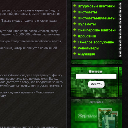
Штурмовые винтовки
 процесс, когда нужные карточки будут в
Пистолеты
деленной диаграммы, имеет несколько их
Пистолеты-пулемёты
 Так же следует сделать с карточками
Пулемёты
Снайперские винтовки
ует большое количество игроков, тогда
у игроку по 1 500 000 рублей различными
Дробовики
Банкира входит выплата заработной платы,
Тяжёлое вооружение
расписки, которые пишутся на обычной
Револьверы
Амуниция
роска кубиков следует передвинуть фишку
игры первоначально принадлежит Банку.
оле достается тому, кто предложит за него
нной сделке, позволяет игрокам вступать
которых случаях правила «Монополии»
лату.
Журналы
ует выпавшему числу. Поле, на котором