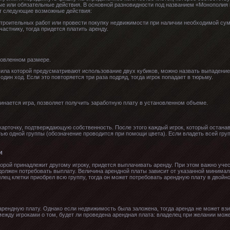
е или обязательные действия. В основной разновидности под названием «Монополия 
ют следующие возможные действия:
строительных работ или провести покупку недвижимости при наличии необходимой су
астнику, тогда придется платить аренду.
новленном размере.
ла которой предусматривают использование двух кубиков, можно назвать выпадение 
дин ход. Если это повторяется три раза подряд, тогда игрок попадает в тюрьму.
инается игра, позволяет получить заработную плату в установленном объеме.
карточку, подтверждающую собственность. После этого каждый игрок, который остана
ью одной группы (обозначение проводится при помощи цвета). Если владеть всей гру
и
орой принадлежит другому игроку, придется выплачивать аренду. При этом важно учес
должен потребовать выплату. Величина арендной платы зависит от указанной минима
делец клетки приобрел всю группу, тогда он может потребовать арендную плату в дво
арендную плату. Однако если недвижимость была заложена, тогда аренда не может вз
ежду игроками о том, будет ли проведена арендная плата: владелец при желании може