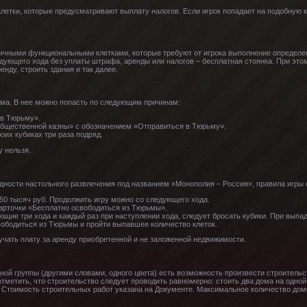
летки, которые предусматривают выплату налогов. Если игрок попадает на подобную к
ичными функциональными клетками, которые требуют от игрока выполнение определе
едующего хода без уплаты штрафа, аренды или налогов – бесплатная стоянка. При этом
нду, строить здания и так далее.
ма. В нее можно попасть по следующим причинам:
 в Тюрьму».
Общественной казны» с обозначением «Отправиться в Тюрьму».
оих кубиках три раза подряд.
 нельзя.
идности настольного развлечения под названием «Монополия – Россия», правила игр
50 тысяч руб. Продолжить игру можно со следующего хода.
арточки «Бесплатно освободиться из Тюрьмы».
щие три хода и каждый раз при наступлении хода, следует бросать кубики. При выпад
вободиться из Тюрьмы и пройти выпавшее количество клеток.
чать плату за аренду приобретенной и не заложенной недвижимости.
ой группы (другими словами, одного цвета) есть возможность произвести строительс
тметить, что строительство следует проводить равномерно: стоить два дома на одной 
. Стоимость строительных работ указана на Документе. Максимальное количество домов