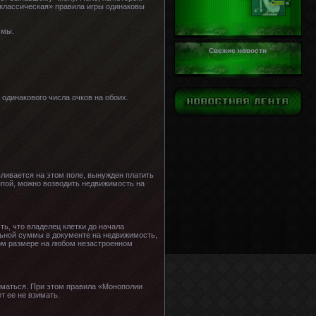
классическая» правила игры одинаковы
ммы.
Свежие новости
одинакового числа очков на обоих.
вливается на этом поле, вынужден платить
ппой, можно возводить недвижимость на
ть, что владелец клетки до начала
льной суммы в документе на недвижимость,
йном размере на любом незастроенном
иматься. При этом правила «Монополии
т ее не взимать.