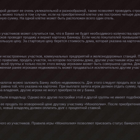
рой делают ее очень увлекательной и разнообразной, также позволяет проводить стро
 можно только в том случае, если на приобретенной клетке уже построено четыре дом
нную сумму. На одной клетке может быть расположен всего один отель.
участников может случиться так, что в Банке не будет необходимого количества карт
роков проведет продажу и вернет карточку Банкиру. Если число покупателей превышает
большую цену. За стартовую цену берется стоимость дома, которая указана на карточк
и незастроенных участков, коммунальных предприятий и железнодорожных станций. 
 правилам, продать участок, на котором построены дома, другим участникам игры нел
 всей группы и только после этого между игроками может быть совершена сделка. Дом
оженная ранее игроками недвижимость может продаваться исключительно другим учас
налогов можно заложить Банку любую недвижимость. Для этого следует продать все зд
, равна той, что указана на карточке. При выплате залога игрок должен отдать сумм
а владения, другие игроки не могут приобрести ее у Банка.
ыли владельцу. Однако все другие постройки этой и другой группы не имеют подобно
е продать по оговоренной цене другому участнику «Монополии». После приобретения
, новый владелец должен оплатить долг с процентной ставкой.
ного из участников. Правила игры «Монополия» позволяют присвоить статус банкротст