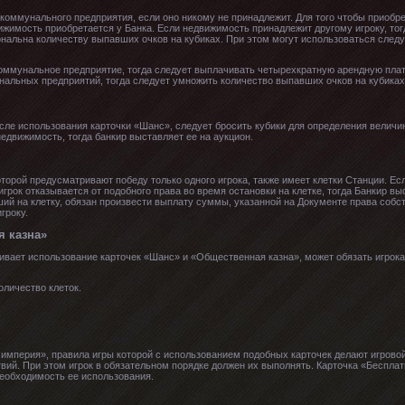
коммунального предприятия, если оно никому не принадлежит. Для того чтобы приобр
жимость приобретается у Банка. Если недвижимость принадлежит другому игроку, тог
ональна количеству выпавших очков на кубиках. При этом могут использоваться сл
коммунальное предприятие, тогда следует выплачивать четырехкратную арендную плат
альных предприятий, тогда следует умножить количество выпавших очков на кубиках 
осле использования карточки «Шанс», следует бросить кубики для определения величи
движимость, тогда банкир выставляет ее на аукцион.
торой предусматривают победу только одного игрока, также имеет клетки Станции. Есл
игрок отказывается от подобного права во время остановки на клетке, тогда Банкир выс
вший на клетку, обязан произвести выплату суммы, указанной на Документе права соб
гроку.
я казна»
ривает использование карточек «Шанс» и «Общественная казна», может обязать игрок
оличество клеток.
империя», правила игры которой с использованием подобных карточек делают игрово
вий. При этом игрок в обязательном порядке должен их выполнять. Карточка «Беспла
необходимость ее использования.