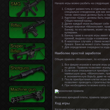
Начало игры можно разбить на следующие 
Следует разместить в отдельных се
специально отведенном для них ме
типов: некоторые должны быть в п
Карточки «Шанс» должны быть перед
Общественной казны.
Далее каждый игрок выбирает себе 
Каждая мировая «Монополия», прави
Банкир, по его желанию, может не 
купюрами.
Банкир также в начале игры имеет 
премий, выдача ссуды и взимание ш
В некоторых случаях у банка может
бумаге. Банк не может стать банкр
Для определения очередности хода в
Наиболее простой заработок
Общие правила «Монополии», по которым м
Все фишки игроков в начале игры 
по доске. Правила позволяют игрок
Если игрок отказывается приобрести
наивысшую цену. «Монополия», пра
в экономическую борьбу даже не на
После приобретения клетки игрок м
позволяют проводить строительство
При необходимости можно взять ссу
Величина арендной платы, правила предост
Ход игры
Когда наступает ход игры, следует бросит