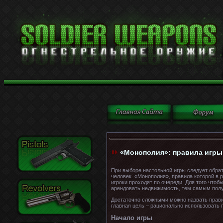
«Монополия»: правила игры 
При выборе настольной игры следует обрат
человек. «Монополия», правила которой в 
игроки проходят по очереди. Для того чтоб
арендовать недвижимость, тем самым полу
Достаточно сложными можно назвать правил
главная цель – рационально использовать 
Начало игры