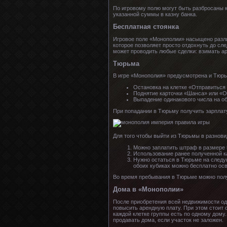
По игровому полю могут быть разбросаны к
указанной суммы в казну банка.
Бесплатная стоянка
Игровое поле «Монополии» насыщено разл
которое позволяет просто отдохнуть до сл
может проводить любые сделки: взимать аре
Тюрьма
В игре «Монополия» предусмотрена и Тюрь
Остановка на клетке «Отправиться
Поднятие карточки «Шанса» или «
Выпадение одинакового числа на об
При попадании в Тюрьму получить зарплату
Для того чтобы выйти из Тюрьмы в разнов
Можно заплатить штраф в размере 
Использование ранее полученной к
Нужно остаться в Тюрьме на следую
обоих кубиках можно бесплатно ос
Во время пребывания в Тюрьме можно полу
Дома в «Монополии»
После приобретения всей недвижимости одн
повысить арендную плату. При этом стоит о
каждой клетке группы есть по одному дому
продавать дома, если участок не заложен.