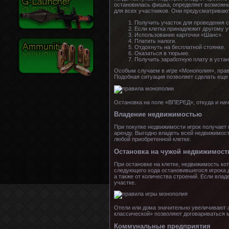
остановилась фишка, определяет возможны
для всех участников. Они предусматрива
Получить участок для проведения 
Если клетка принадлежит другому уч
Использование карточки «Шанс».
Платить налоги.
Отдохнуть на бесплатной стоянке.
Оказаться в тюрьме.
Получить заработную плату в уста
Особым случаем в игре «Монополия», прави
Подобная ситуация позволяет сделать еще о
Остановка на поле «ВПЕРЕД», откуда и нач
Владение недвижимостью
При покупке недвижимости игрок получает 
аренду. Выгодно владеть всей недвижимост
любой приобретенной клетке.
Остановка на чужой недвижимост
При остановке на клетке, недвижимость кот
следующего хода остановившегося игрока 
а также от количества строений. Если вла
участке.
Отели или дома значительно увеличивают 
классической» позволяют договариваться м
Коммунальные предприятия