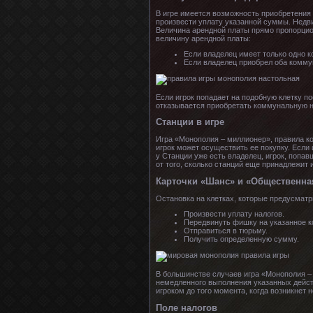
В игре имеется возможность приобретения 
произвести уплату указанной суммы. Недви
Величина арендной платы прямо пропорци
величину арендной платы:
Если владелец имеет только одно 
Если владелец приобрел оба коммун
Если игрок попадает на подобную клетку п
отказывается приобретать коммунальную не
Станции в игре
Игра «Монополия – миллионер», правила ко
игрок может осуществить ее покупку. Если 
у Станции уже есть владелец, игрок, попа
от того, сколько станций еще принадлежит и
Карточки «Шанс» и «Общественна
Остановка на клетках, которые предусмат
Произвести уплату налогов.
Передвинуть фишку на указанное к
Отправиться в тюрьму.
Получить определенную сумму.
В большинстве случаев игра «Монополия – 
немедленного выполнения указанных дейст
игроком до того момента, когда возникнет 
Поле налогов