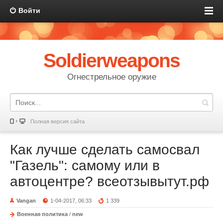
Войти
Soldierweapons
Огнестрельное оружие
Полная версия сайта
Как лучше сделать самосвал
"Газель": самому или в
автоцентре? всеотзывытут.рф
Vangan
1-04-2017, 06:33
1 339
Военная политика
/
new