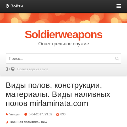
Войти
Soldierweapons
Огнестрельное оружие
Полная версия сайта
Виды полов, конструкции,
материалы. Виды наливных
полов mirlaminata.com
Vangan
5-04-2017, 23:32
836
Военная политика
/
new