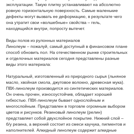
эксплуатации. Такую плитку устанавливают на абсолютно
ровную горизонтальную поверхность. Самые маленькие
дефекты могут вызвать ее деформацию, в результате чего
она утратит свои «волшебные» свойства – гель,
находящийся внутри, попросту вытечет.
Виды полов из рулонных материалов
Линолеум – пожалуй, самый доступный в финансовом плане
способ обновить пол. На отечественном рынке строительных
и отделочных материалов сегодня представлены разные
виды этого материала:
Натуральный, изготовленный из природного сырья (льняное
масло, хвойная смола, джутовое волокно, древесная мука).
ПВХ-линолеум производится из синтетических материалов.
Он очень прочен, износоустойчив, обладает хорошей
гибкостью. ПВХ-линолеум бывает однослойным и
многослойным. Представлен в торговле огромным выбором
цветов и рисунков. Резиновый линолеум (релин)
представляет собой двухслойное покрытие. Нижний слой –
б/у резина, а верхний состоит из смеси каучука, пигментов и
наполнителей. Алкидный линолеум содержит алкидные