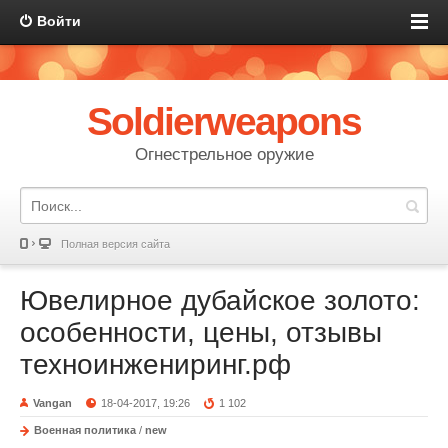
Войти
Soldierweapons
Огнестрельное оружие
Полная версия сайта
Ювелирное дубайское золото:
особенности, цены, отзывы
техноинжениринг.рф
Vangan
18-04-2017, 19:26
1 102
Военная политика
/
new