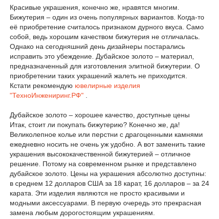
Красивые украшения, конечно же, нравятся многим.
Бижутерия – один из очень популярных вариантов. Когда-то
её приобретение считалось признаком дурного вкуса. Само
собой, ведь хорошим качеством бижутерия не отличалась.
Однако на сегодняшний день дизайнеры постарались
исправить это убеждение. Дубайское золото – материал,
предназначенный для изготовления элитной бижутерии. О
приобретении таких украшений жалеть не приходится.
Кстати рекомендую
ювелирные изделия
"ТехноИнжениринг.РФ"
.
Дубайское золото – хорошее качество, доступные цены
Итак, стоит ли покупать бижутерию? Конечно же, да!
Великолепное колье или перстни с драгоценными камнями
ежедневно носить не очень уж удобно. А вот заменить такие
украшения высококачественной бижутерией – отличное
решение. Потому на современном рынке и представлено
дубайское золото. Цены на украшения абсолютно доступны:
в среднем 12 долларов США за 18 карат, 16 долларов – за 24
карата. Эти изделия являются не просто красивыми и
модными аксессуарами. В первую очередь это прекрасная
замена любым дорогостоящим украшениям.