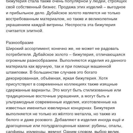
бижутерия стала также очень популярной у людей, строящих
свой собственный бизнес. Продажа этих изделий – выгодное
и прибыльное дело. Дубайское золото является не только
востребованным материалом, но также и великолепным
украшением каждой витрины. Неспроста эта бижутерия
считается элитной.
Разнообразие
Широкий ассортимент, конечно же, не может не радовать
потребителя. Дубайское золото – бижутерия, отличающаяся
огромным разнообразием. Выполняются изделия из данного
материала как вручную, так и при помощи машинной
штамповки. В большинстве случаев это богато
декорированная, объёмная, яркая бижутерия. Хотя
присутствуют в современных коллекциях также изящные
сдержанные варианты. Это могут быть стилизованные или
традиционные восточные украшения, а могут быть и
ультрамодные современные изделия, изготовленные на
известных именитых ювелирных концернах. Бижутерия
выполняется не только из жёлтого металла, но также из
белого и даже розового. Добавляют в изделия иногда ещё и
драгоценные или полудрагоценные камни: рубины, опалы,
сапфиры, изумруды, жемчуг. Одним словом, выбор велик.