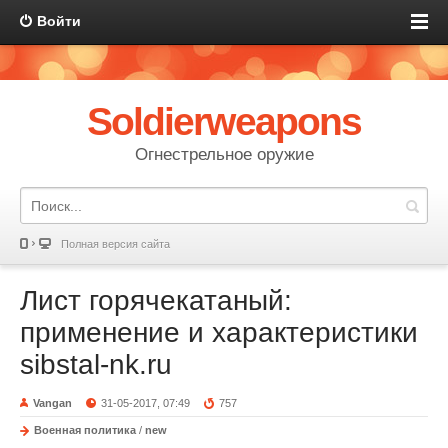
Войти
Soldierweapons
Огнестрельное оружие
Полная версия сайта
Лист горячекатаный:
применение и характеристики
sibstal-nk.ru
Vangan
31-05-2017, 07:49
757
Военная политика
/
new