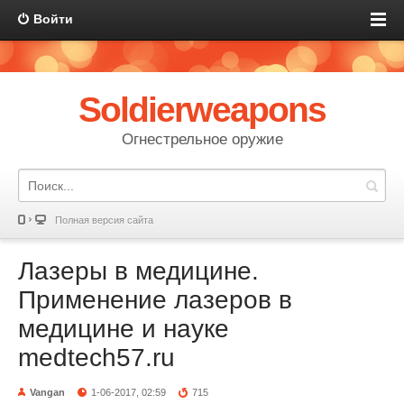
Войти
Soldierweapons
Огнестрельное оружие
Полная версия сайта
Лазеры в медицине.
Применение лазеров в
медицине и науке
medtech57.ru
Vangan
1-06-2017, 02:59
715