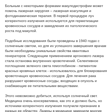
Больным с некоторыми формами макулодистрофии может
помочь лазерная хирургия – лазерная коагуляция и
фотодинамическая терапия. В первой процедуре луч
когерентного излучения используется для герметизации
кровеносных сосудов и замедления их патологического
роста под макулой.
Подобные исследования были проведены в 1940 годах с
солнечным светом, но для их успешного завершения врачам
были необходимы уникальные свойства квантовых
генераторов. Следующим применением аргонового лазера
стала остановка внутренних кровотечений. Селективное
поглощение зеленого света гемоглобином - пигментом
красных кровяных клеток - использовалось для блокирования
кровоточащих кровеносных сосудов. Для лечения рака
разрушают кровеносные сосуды, входящих в опухоль и
снабжающие ее питательными веществами.
Этого невозможно добиться, используя солнечный свет.
Медицина очень консервативна, как это и должно быть, но
источники когерентного излучения получили признание в
разных ее областях. Лазеры в медицине заменили многие