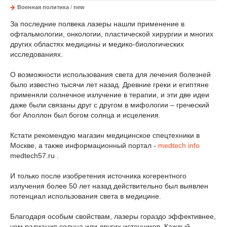
Военная политика
/
new
За последние полвека лазеры нашли применение в
офтальмологии, онкологии, пластической хирургии и многих
других областях медицины и медико-биологических
исследованиях.
О возможности использования света для лечения болезней
было известно тысячи лет назад. Древние греки и египтяне
применяли солнечное излучение в терапии, и эти две идеи
даже были связаны друг с другом в мифологии – греческий
бог Аполлон был богом солнца и исцеления.
Кстати рекомендую магазин медицинское спецтехники в
Москве, а также информационный портал -
medtech info
medtech57.ru .
И только после изобретения источника когерентного
излучения более 50 лет назад действительно был выявлен
потенциал использования света в медицине.
Благодаря особым свойствам, лазеры гораздо эффективнее,
чем радиация солнца или других источников. Каждый