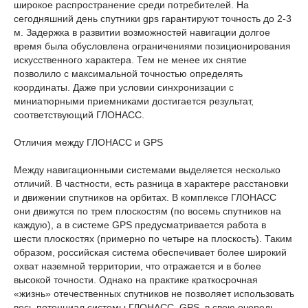
широкое распространение среди потребителей. На
сегодняшний день спутники gps гарантируют точность до 2-3
м. Задержка в развитии возможностей навигации долгое
время была обусловлена ограничениями позиционирования
искусственного характера. Тем не менее их снятие
позволило с максимальной точностью определять
координаты. Даже при условии синхронизации с
миниатюрными приемниками достигается результат,
соответствующий ГЛОНАСС.
Отличия между ГЛОНАСС и GPS
Между навигационными системами выделяется несколько
отличий. В частности, есть разница в характере расстановки
и движении спутников на орбитах. В комплексе ГЛОНАСС
они движутся по трем плоскостям (по восемь спутников на
каждую), а в системе GPS предусматривается работа в
шести плоскостях (примерно по четыре на плоскость). Таким
образом, российская система обеспечивает более широкий
охват наземной территории, что отражается и в более
высокой точности. Однако на практике краткосрочная
«жизнь» отечественных спутников не позволяет использовать
весь потенциал системы ГЛОНАСС. GPS, в свою очередь,