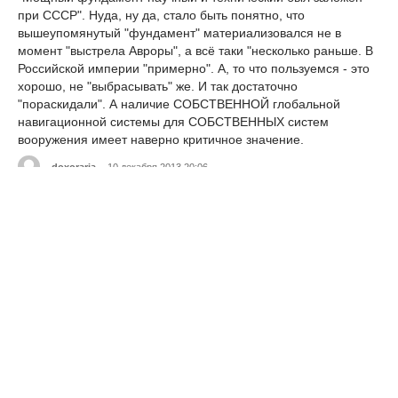
при СССР". Нуда, ну да, стало быть понятно, что
вышеупомянутый "фундамент" материализовался не в
момент "выстрела Авроры", а всё таки "несколько раньше. В
Российской империи "примерно". А, то что пользуемся - это
хорошо, не "выбрасывать" же. И так достаточно
"пораскидали". А наличие СОБСТВЕННОЙ глобальной
навигационной системы для СОБСТВЕННЫХ систем
вооружения имеет наверно критичное значение.
doxoraria
10 декабря 2013 20:06
Нет, что вы, не в момент выстрела Авроры, а в момент
появления первой человекообразной обезъяны на
территории бывшего СССР. Российская Империя все, что
могла просохатила.
xzedhmi
10 декабря 2013 20:06
Что просохатила РИ?
wrireewah
10 декабря 2013 20:06