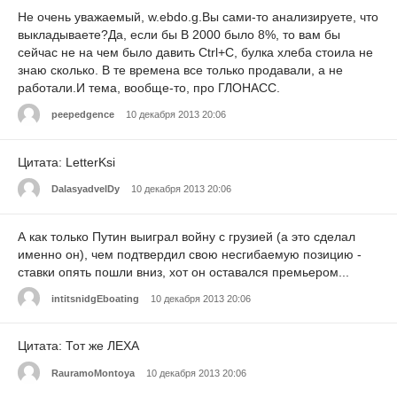
Не очень уважаемый, w.ebdo.g.Вы сами-то анализируете, что
выкладываете?Да, если бы В 2000 было 8%, то вам бы
сейчас не на чем было давить Ctrl+C, булка хлеба стоила не
знаю сколько. В те времена все только продавали, а не
работали.И тема, вообще-то, про ГЛОНАСС.
peepedgence
10 декабря 2013 20:06
Цитата: LetterKsi
DalasyadvelDy
10 декабря 2013 20:06
А как только Путин выиграл войну с грузией (а это сделал
именно он), чем подтвердил свою несгибаемую позицию -
ставки опять пошли вниз, хот он оставался премьером...
intitsnidgEboating
10 декабря 2013 20:06
Цитата: Тот же ЛЕХА
RauramoMontoya
10 декабря 2013 20:06