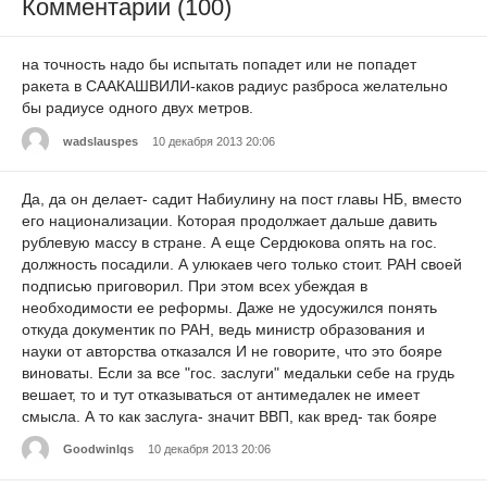
Комментарии (100)
на точность надо бы испытать попадет или не попадет
ракета в СААКАШВИЛИ-каков радиус разброса желательно
бы радиусе одного двух метров.
wadslauspes
10 декабря 2013 20:06
Да, да он делает- садит Набиулину на пост главы НБ, вместо
его национализации. Которая продолжает дальше давить
рублевую массу в стране. А еще Сердюкова опять на гос.
должность посадили. А улюкаев чего только стоит. РАН своей
подписью приговорил. При этом всех убеждая в
необходимости ее реформы. Даже не удосужился понять
откуда документик по РАН, ведь министр образования и
науки от авторства отказался И не говорите, что это бояре
виноваты. Если за все "гос. заслуги" медальки себе на грудь
вешает, то и тут отказываться от антимедалек не имеет
смысла. А то как заслуга- значит ВВП, как вред- так бояре
Goodwinlqs
10 декабря 2013 20:06