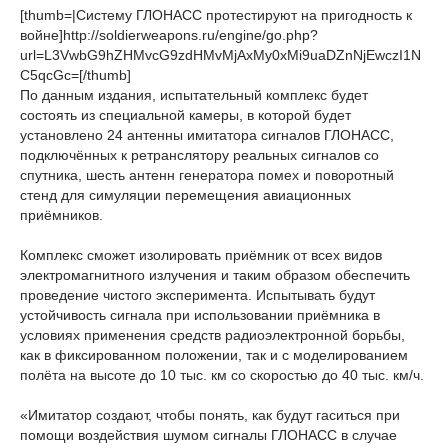
[thumb=|Систему ГЛОНАСС протестируют на пригодность к
войне]http://soldierweapons.ru/engine/go.php?
url=L3VwbG9hZHMvcG9zdHMvMjAxMy0xMi9uaDZnNjEwczI1N
C5qcGc=[/thumb]
По данным издания, испытательный комплекс будет
состоять из специальной камеры, в которой будет
установлено 24 антенны имитатора сигналов ГЛОНАСС,
подключённых к ретранслятору реальных сигналов со
спутника, шесть антенн генератора помех и поворотный
стенд для симуляции перемещения авиационных
приёмников.
Комплекс сможет изолировать приёмник от всех видов
электромагнитного излучения и таким образом обеспечить
проведение чистого эксперимента. Испытывать будут
устойчивость сигнала при использовании приёмника в
условиях применения средств радиоэлектронной борьбы,
как в фиксированном положении, так и с моделированием
полёта на высоте до 10 тыс. км со скоростью до 40 тыс. км/ч.
«Имитатор создают, чтобы понять, как будут гаситься при
помощи воздействия шумом сигналы ГЛОНАСС в случае