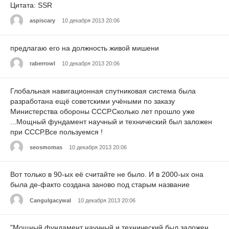
Цитата: SSR
aspiscary
10 декабря 2013 20:06
предлагаю его на должность живой мишени
raberrowl
10 декабря 2013 20:06
Глобальная навигационная спутниковая система была
разработана ещё советскими учёными по заказу
Министерства обороны СССР.Сколько лет прошло уже
...Мощный фундамент научный и технический был заложен
при СССР.Все пользуемся !
seosmomas
10 декабря 2013 20:06
Вот только в 90-ых её считайте не было. И в 2000-ых она
была де-факто создана заново под старым название
Cangulgacywal
10 декабря 2013 20:06
"Мощный фундамент научный и технический был заложен