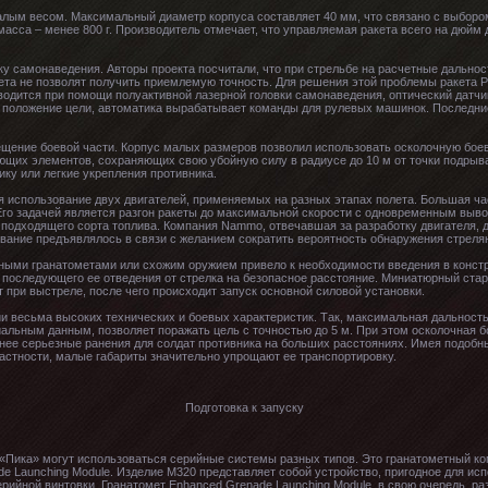
малым весом. Максимальный диаметр корпуса составляет 40 мм, что связано с выбор
 масса – менее 800 г. Производитель отмечает, что управляемая ракета всего на дюйм
вку самонаведения. Авторы проекта посчитали, что при стрельбе на расчетные дальн
ета не позволят получить приемлемую точность. Для решения этой проблемы ракета P
водится при помощи полуактивной лазерной головки самонаведения, оптический датчи
я положение цели, автоматика вырабатывает команды для рулевых машинок. Последн
щение боевой части. Корпус малых размеров позволил использовать осколочную боеву
щих элементов, сохраняющих свою убойную силу в радиусе до 10 м от точки подрыва
ку или легкие укрепления противника.
 использование двух двигателей, применяемых на разных этапах полета. Большая час
о задачей является разгон ракеты до максимальной скорости с одновременным выво
 подходящего сорта топлива. Компания Nammo, отвечавшая за разработку двигателя, 
вание предъявлялось в связи с желанием сократить вероятность обнаружения стрел
ными гранатометами или схожим оружием привело к необходимости введения в констр
и последующего ее отведения от стрелка на безопасное расстояние. Миниатюрный ста
 при выстреле, после чего происходит запуск основной силовой установки.
и весьма высоких технических и боевых характеристик. Так, максимальная дальность
альным данным, позволяет поражать цель с точностью до 5 м. При этом осколочная б
нее серьезные ранения для солдат противника на больших расстояниях. Имея подобны
 частности, малые габариты значительно упрощают ее транспортировку.
Подготовка к запуску
 «Пика» могут использоваться серийные системы разных типов. Это гранатометный ко
de Launching Module. Изделие M320 представляет собой устройство, пригодное для исп
ерийной винтовки. Гранатомет Enhanced Grenade Launching Module, в свою очередь, р