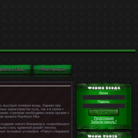
Логин:
Пароль:
ть высокую огневую мощь. Однако при
ых характеристик пуль, так и в связи с
овиях стрелкам необходимо некое оружие с
 проекте Raytheon Pike.
Регистрация
Забыли пароль?
 создание нового боеприпаса, позволяющего
ыло стать «длинной рукой» пехоты,
нных пусковых установок. «Пику» следовало