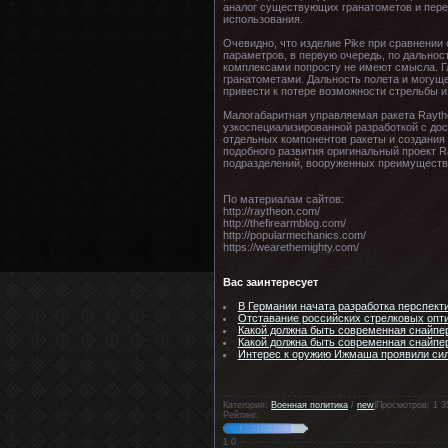
аналог существующих гранатометов и пере
использования.
Очевидно, что изделие Pike при сравнени
параметров, в первую очередь, по дальнос
комплексами попросту не имеют смысла. Г
гранатометами. Дальность полета и могущ
привести к потере возможности стрельбы 
Малогабаритная управляемая ракета Raythe
узкоспециализированной разработкой с до
отдельных компонентов ракеты и создания 
подобного развития оригинальный проект 
подразделений, вооруженных преимуществ
По материалам сайтов:
http://raytheon.com/
http://thefirearmblog.com/
http://popularmechanics.com/
https://wearethemighty.com/
Вас заинтересует
В Германии начата разработка перспекти
Отставание российских стрелковых опт
Какой должна быть современная снайпер
Какой должна быть современная снайпер
Интерес к оружию Ижмаша проявили си
Категория:
Военная политика
/
new
|Просмотров: 1 3
Рейтинг:
1
0