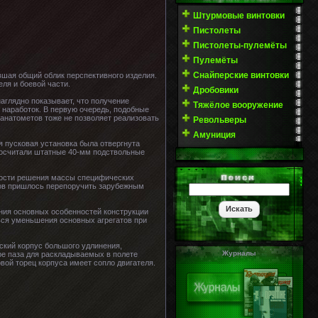
Штурмовые винтовки
Пистолеты
Пистолеты-пулемёты
Пулемёты
Снайперские винтовки
шая общий облик перспективного изделия.
ля и боевой части.
Дробовики
аглядно показывает, что получение
Тяжёлое вооружение
 наработок. В первую очередь, подобные
ранатометов тоже не позволяет реализовать
Револьверы
Амуниция
 пусковая установка была отвергнута
посчитали штатные 40-мм подствольные
мости решения массы специфических
злов пришлось перепоручить зарубежным
ения основных особенностей конструкции
ься уменьшения основных агрегатов при
ский корпус большого удлинения,
Журналы
ре паза для раскладываемых в полете
вой торец корпуса имеет сопло двигателя.