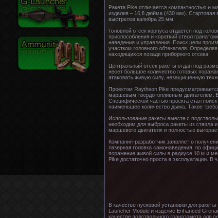
Ракета Pike отличается компактностью и 
изделия – 16,8 дюйма (430 мм). Стартовая
выстрелов калибра 25 мм.
Головной отсек корпуса отдается под голо
приспособления и короткий ствол гранатом
наведения и управления. Поиск цели произ
участком головного обтекателя. Определя
находящихся позади приборного отсека.
Центральный отсек ракеты отдан под разме
несет большое количество готовых поражаю
атаковать живую силу, незащищенную техни
Проектом Raytheon Pike предусматривается
маршевым твердотопливным двигателем. Ег
Специфической частью проекта стал поиск
наименьшее количество дыма. Такое требо
Использование ракеты вместе с подстволь
необходим для выброса ракеты из ствола 
маршевого двигателя и полностью выгорает
Компания-разработчик заявляет о получени
лазерная головка самонаведения, по офици
поражение живой силы в радиусе 10 м и ме
Pike достаточно проста в эксплуатации. В
В качестве пусковой установки для ракеты
Launcher Module и изделие Enhanced Grena
качестве подствольного гранатомета для с