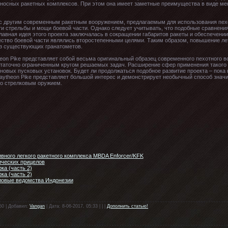
носных ракетных комплексов. При этом она имеет заметные преимущества в виде м
и с другим современным ракетным вооружением, предлагаемым для использования пех
ти стрельбы и мощи боевой части. Однако следует учитывать, что подобные сравнени
лавная идея этого проекта заключалась в сокращении габаритов ракеты и обеспечен
ество боевой части являлись второстепенными целями. Таким образом, повышение ле
из существующих гранатометов.
on Pike представляет собой весьма оригинальный образец современного пехотного в
статочно ограниченным кругом решаемых задач. Расширение сфер применения такого
новых пусковых установок. Будет ли продолжаться подобное развитие проекта – пока н
Raytheon Pike представляет большой интерес и демонстрирует необычный способ зна
о стрелковым оружием.
вного легкого ракетного комплекса MBDA Enforcer/KFK
ических прицелов
ка (часть 2)
ка (часть 2)
ловые ведомства Индонезии
50 | Добавил:
Vangan
| Дата: 8-06-2017, 05:33 | | |
Дополнить статью!