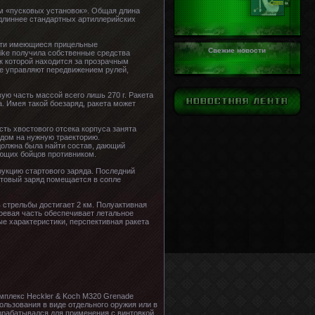
ом «пусковых установок». Общая длина
 длиннее стандартных артиллерийских
ости имеющиеся прицельные
Свежие новости
ike получила собственные средства
к которой находится за прозрачным
ие управляют передвижением рулей,
ю часть массой всего лишь 270 г. Ракета
. Имея такой боезаряд, ракета может
ть хвостового отсека корпуса занята
дом на нужную траекторию.
должна была найти состав, дающий
яющих бойцов противником.
укцию стартового заряда. Последний
ртовый заряд помещается в сопле
 стрельбы достигает 2 км. Полуактивная
оевая часть обеспечивает летальное
е характеристики, перспективная ракета
мплекс Heckler & Koch M320 Grenade
ользования в виде отдельного оружия или в
азрабатывался для применения с винтовкой