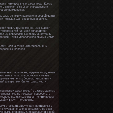
ожена потенциальным заказчикам. Кроме
его изделия. Уже были определены и
оевого применения.
ь электроники управления и боевой части.
ни подрыва. Для расширения списка
гневой мощи. Тем не менее, имеющиеся
тановок с той или иной аппаратурой
вая им определенные преимущества. К
обилей. Также управляемое оружие могло
етки цели, а также интегрированных
ределенных районов.
 известным причинам, ударное вооружение
инимались попытки вооружить и легкие
оружением легких беспилотников, чему
ый аппарат мог бы не только нести
енциальных заказчиков. По разным данным,
 страны пока не пожелали приобретать
месяцев назад стало известно, что проект
кой «Пики» – неизвестно.
гут атаковать живую силу противника с
х ситуациях она способна взять на себя
еленными оговорками, представляет собой