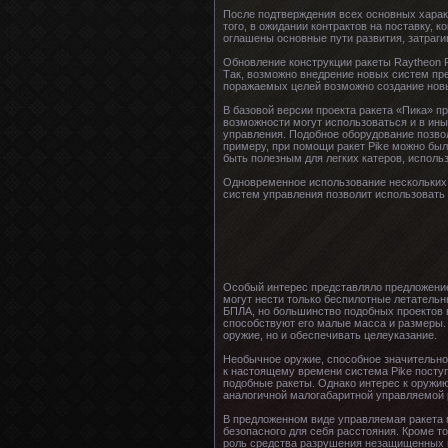
После подтверждения всех основных харак
того, в ожидании контрактов на поставку
оглашены основные пути развития, затраги
Обновление конструкции ракеты Raytheon P
Так, возможно внедрение новых систем п
поражаемых целей возможно создание новы
В базовой версии проекта ракета «Пика» п
возможности могут использоваться и в ины
управления. Подобное оборудование позво
примеру, при помощи ракет Pike можно бы
быть полезным для легких катеров, испол
Одновременное использование нескольких п
систем управления позволит использовать 
Особый интерес представляло предложение
могут нести только беспилотные летательн
БПЛА, но большинство подобных проектов 
способствуют его малые масса и размеры.
оружие, но и обеспечивать целеуказание.
Необычное оружие, способное значительно
к настоящему времени система Pike посту
подобные ракеты. Однако интерес к оружию 
аналогичной малогабаритной управляемой 
В предложенном виде управляемая ракета 
безопасного для себя расстояния. Кроме т
роль средства разрушения незащищенных по