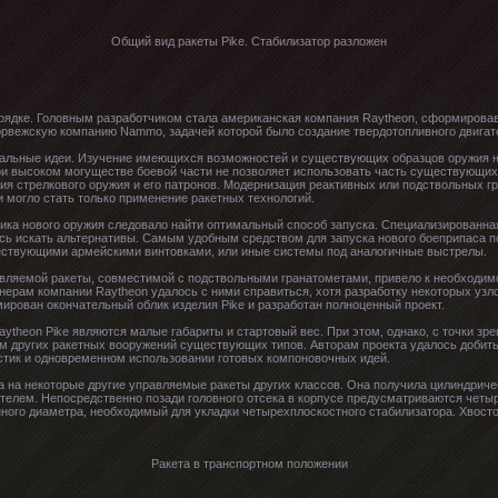
Общий вид ракеты Pike. Стабилизатор разложен
рядке. Головным разработчиком стала американская компания Raytheon, сформировав
орвежскую компанию Nammo, задачей которой было создание твердотопливного двигате
инальные идеи. Изучение имеющихся возможностей и существующих образцов оружия н
ри высоком могуществе боевой части не позволяет использовать часть существующих
ия стрелкового оружия и его патронов. Модернизация реактивных или подствольных г
и могло стать только применение ракетных технологий.
ика нового оружия следовало найти оптимальный способ запуска. Специализированная
ось искать альтернативы. Самым удобным средством для запуска нового боеприпаса 
ествующими армейскими винтовками, или иные системы под аналогичные выстрелы.
авляемой ракеты, совместимой с подствольными гранатометами, привело к необходи
енерам компании Raytheon удалось с ними справиться, хотя разработку некоторых у
мирован окончательный облик изделия Pike и разработан полноценный проект.
ytheon Pike являются малые габариты и стартовый вес. При этом, однако, с точки зр
м других ракетных вооружений существующих типов. Авторам проекта удалось добит
стик и одновременном использовании готовых компоновочных идей.
 на некоторые другие управляемые ракеты других классов. Она получила цилиндриче
елем. Непосредственно позади головного отсека в корпусе предусматриваются четы
ного диаметра, необходимый для укладки четырехплоскостного стабилизатора. Хвосто
Ракета в транспортном положении