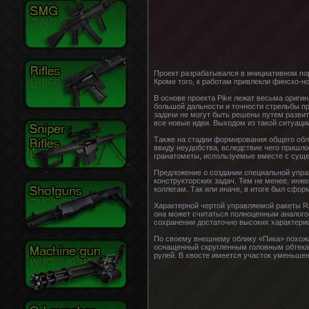
Проект разрабатывался в инициативном по
Кроме того, к работам привлекли финско-н
В основе проекта Pike лежат весьма ориг
большой дальности и точности стрельбы п
задачи не могут быть решены путем развит
все новые идеи. Выходом из такой ситуаци
Также на стадии формирования общего обл
ввиду неудобства, вследствие чего пришл
гранатометы, используемые вместе с сущ
Предложение о создании специальной упр
конструкторских задач. Тем не менее, инж
коллегам. Так или иначе, в итоге был сфор
Характерной чертой управляемой ракеты Ra
она может считаться полноценным аналого
сохранении достаточно высоких характери
По своему внешнему облику «Пика» похожа
оснащенный скругленным головным обтекат
рулей. В хвосте имеется участок уменьшен