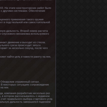
3. На этапе конструкторских работ было
я с другими системами. Обеспечение
оценного применения такого оружия
мет в подствольной или самостоятельной
жную дальность. Второй номер расчета
но-спускового механизма используемого
инает движение и выходит из ствола.
ульного среза происходит запуск
орает за несколько секунд, после чего
жет найти цель и навести ракету на нее,
. Обнаружив отраженный сигнал,
 В некоторых ситуациях сопровождение
на нее.
ода, компания-разработчик несколько раз
з, в котором рассказывалось о недавнем
 счет правильного выбора стартового угла
имальную дальность завершился падением