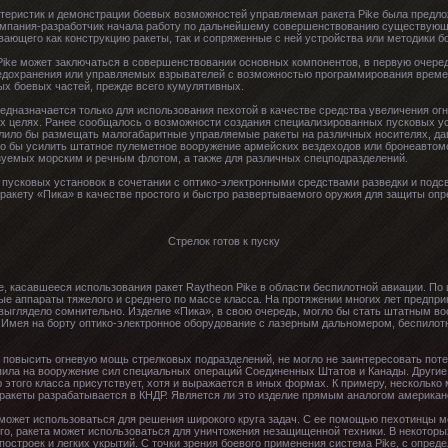
теристик и демонстрации боевых возможностей управляемая ракета Pike была предл
, компания-разработчик начала работу по дальнейшему совершенствованию существующ
вающего как конструкцию ракеты, так и сопряженные с ней устройства или методики б
ike может заключаться в совершенствовании основных компонентов, в первую очеред
редохранения или управляемых взрывателей с возможностью программирования време
х боевых частей, прежде всего кумулятивных.
редназначается только для использования пехотой в качестве средства увеличения о
х целях. Ранее сообщалось о возможности создания специализированных пусковых ус
лило бы размещать малогабаритные управляемые ракеты на различных носителях, да
ло бы усилить штатное пулеметное вооружение армейских вездеходов или бронеавтом
ьзуемых морским и речным флотом, а также для различных спецподразделений.
усковых установок в сочетании с оптико-электронными средствами разведки и подсв
ракету «Пика» в качестве простого и быстро развертываемого оружия для защиты оп
Стрелок готов к пуску
, касавшееся использования ракет Raytheon Pike в области беспилотной авиации. По
ые аппараты тяжелого и среднего по массе класса. На протяжении многих лет предпр
выглядело сомнительно. Изделие «Пика», в свою очередь, могло бы стать штатным во
 Имея на борту оптико-электронное оборудование с лазерным дальномером, беспилотн
 повысить огневую мощь стрелковых подразделений, не могло не заинтересовать пот
пила на вооружение сил специальных операций Соединенных Штатов и Канады. Другие
этого класса присутствует, хотя и выражается в иных формах. К примеру, несколько 
ракеты разрабатывается в КНДР. Является ли это изделие прямым аналогом американс
может использоваться для решения широкого круга задач. С ее помощью пехотинцы мо
ого, ракета может использоваться для уничтожения незащищенной техники. В некоторы
строек и легких укрытий. С точки зрения боевого применения система Pike, с опред