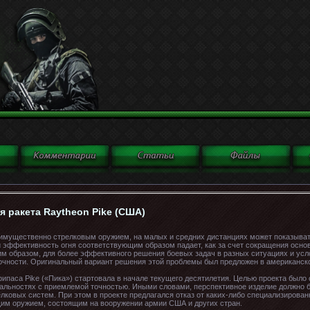
 ракета Raytheon Pike (США)
имущественно стрелковым оружием, на малых и средних дистанциях может показыва
эффективность огня соответствующим образом падает, как за счет сокращения основн
м образом, для более эффективного решения боевых задач в разных ситуациях и усл
чности. Оригинальный вариант решения этой проблемы был предложен в американском
рипаса Pike («Пика») стартовала в начале текущего десятилетия. Целью проекта было
дальностях с приемлемой точностью. Иными словами, перспективное изделие должно б
ковых систем. При этом в проекте предлагался отказ от каких-либо специализирова
им оружием, состоящим на вооружении армии США и других стран.