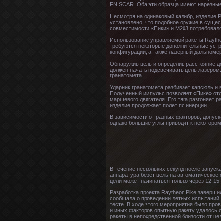
FN SCAR. Оба эти образца имеют нарезные 
Несмотря на одинаковый калибр, изделие 
установлено, что подобное оружие в суще
совместимости «Пики» и M203 потребовало
Использование управляемой ракеты Raytheo
требуются некоторые дополнительные устро
конфигурации, а также лазерный дальномер
Обнаружив цель и определив расстояние до
должен начать подсвечивать цель лазером
гранатомета.
Ударник гранатомета разбивает капсюль и 
Полученный импульс позволяет «Пике» отле
маршевого двигателя. Его тяга разгоняет р
изделие продолжает полет по инерции.
В зависимости от разных факторов, допуск
однако большие углы приводят к некоторо
В течение нескольких секунд после запуск
аппаратура берет цель на автоматическое
цели может начинаться только через 12-15 
Разработка проекта Raytheon Pike завершил
сообщала о проведении летных испытаний р
тесте. В ходе этого мероприятия было про
и иных факторов опытную ракету удалось 
ракеты в непосредственной близости от це