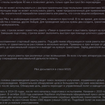
стволы калибром 40 мм и позволяют делать только один выстрел без перезарядки.
Pike не может использоваться с распространенными подствольными гранатометами M20
ствующем виде не может использовать ракету, также предназначенную для применени
 бы значительной переработки гранатомета или ракеты, что сочли нецелесообразным.
n Pike, по информации разработчика, отличается простотой. В то же время, для полн
йства и помощь других бойцов. Для проведения запуска нужны два солдата, гранато
-целеуказатель.
 нее, стрелок может поместить ракету «Пика» в гранатомет и выставить прицел на ну
. Завершив подготовку, стрелок может выполнять выстрел при помощи штатного удар
воспламеняет стартовый заряд ракеты. Под действием образующихся газов ракета нач
теть от гранатомета на расстояние в несколько метров. Примерно в трех метрах от д
акету до максимальной скорости и выводит на нужную траекторию. Заряд двигателя выг
ается запуск ракеты при различных углах возвышения. Во всех случаях аппаратура смо
му сокращению максимальной дальности полета.
Pike досылается в ствол M320
а головка самонаведения ракеты ведет поиск лазерного излучения, отраженного целью
 сопровождение. Моментальное обнаружение цели в большинстве случаев невозможно.
с после запуска. Обнаружив цель, ракета переходит в управляемый полет и наводится 
ась в 2014-15 годах, после чего началась подготовка к испытаниям. Начиная с 2015 г
акет. В октябре 2015 года компания Raytheon опубликовала официальный пресс-рели
ведено два запуска ракет «Пика» с применением серийных армейских гранатометов. За
отправить на расстояние более 2300 ярдов (свыше 2100 м). Подобный полет на макс
ли и ее условным уничтожением.