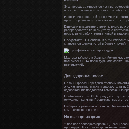
Эта процедура относится к антистрессово
массажа. На какой же из них стоит обрати
Необычайно приятной процедурой являетс
ароматы различных эфирных масел, котор
Еще один вид древнего целительного искус
распределяется по всему телу, а негативн
нормализуя работу вегетативной и эндокри
Предлагают СПА-салоны и антицеллюлитный
становится шелковистой и более упругой.
Мастера тайского и балинезийского масса
пользуются СПА-процедуры для двоих. Они
впечатлений.
Для здоровья волос
Салоны красоты предлагают своим клиента
это, как правило, маски и массаж головы.
оздоровлению предлагают комплексные прог
Необходимость в СПА-процедурах для волос
секущиеся кончики. Процедуры помогут ост
Выбирайте различные сеансы. Это может б
комплексных процедур.
Не выходя из дома
У вас нет свободного времени, чтобы пос
процедуры. Их условно делят на несколько в