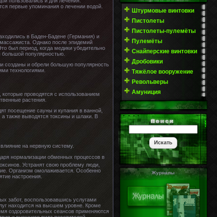
дой пользовались и для лечения.
ются первые упоминания о лечении водой.
Штурмовые винтовки
Пистолеты
Пистолеты-пулемёты
аходились в Баден-Бадене (Германия) и
Пулемёты
и массажиста. Однако после эпидемий
Это был период, когда медики убедительно
Снайперские винтовки
я большой популярностью.
Дробовики
ыли созданы и обрели большую популярность
ими технологиями.
Тяжёлое вооружение
Револьверы
Амуниция
, которые проводятся с использованием
ственные растения.
дят посещение сауны и купания в ванной,
 а также выводятся токсины и шлаки. В
 влияние на нервную систему.
даря нормализации обменных процессов в
оксинов. Устранят свою проблему люди,
ние. Организм омолаживается. Особенно
Журналы
ятие настроения.
ых забот, воспользовавшись услугами
луг находится на высшем уровне. Кроме
ремя оздоровительных сеансов применяются