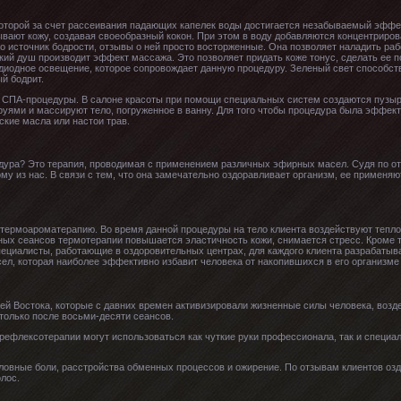
 которой за счет рассеивания падающих капелек воды достигается незабываемый эффе
вают кожу, создавая своеобразный кокон. При этом в воду добавляются концентриров
 источник бодрости, отзывы о ней просто восторженные. Она позволяет наладить ра
ий душ производит эффект массажа. Это позволяет придать коже тонус, сделать ее по
диодное освещение, которое сопровождает данную процедуру. Зеленый свет способст
й бодрит.
 СПА-процедуры. В салоне красоты при помощи специальных систем создаются пузыр
уями и массируют тело, погруженное в ванну. Для того чтобы процедура была эффект
кие масла или настои трав.
дура? Это терапия, проводимая с применением различных эфирных масел. Судя по о
ому из нас. В связи с тем, что она замечательно оздоравливает организм, ее примен
термоароматерапию. Во время данной процедуры на тело клиента воздействуют теп
ых сеансов термотерапии повышается эластичность кожи, снимается стресс. Кроме то
пециалисты, работающие в оздоровительных центрах, для каждого клиента разрабаты
ел, которая наиболее эффективно избавит человека от накопившихся в его организме
ей Востока, которые с давних времен активизировали жизненные силы человека, воз
только после восьми-десяти сеансов.
ефлексотерапии могут использоваться как чуткие руки профессионала, так и специаль
ловные боли, расстройства обменных процессов и ожирение. По отзывам клиентов оз
лос.