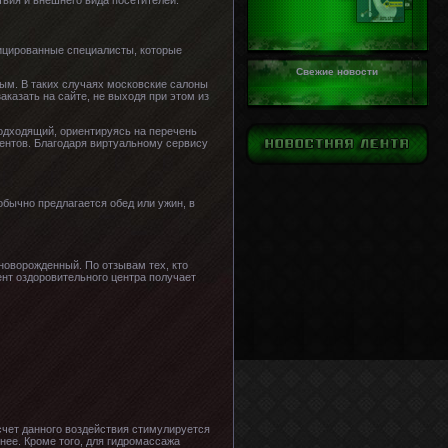
твия и внешнего вида посетителей.
ицированные специалисты, которые
.
Свежие новости
мым. В таких случаях московские салоны
казать на сайте, не выходя при этом из
одходящий, ориентируясь на перечень
иентов. Благодаря виртуальному сервису
бычно предлагается обед или ужин, в
новорожденный. По отзывам тех, кто
нт оздоровительного центра получает
счет данного воздействия стимулируется
нее. Кроме того, для гидромассажа