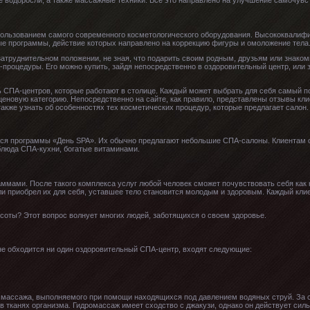
е водоросли, а также массажные техники. Все это направлено на улучшение самочувс
пользованием самого современного косметологического оборудования. Высококвалиф
ые программы, действие которых направлено на коррекцию фигуры и омоложение тела
затруднительном положении, не зная, что подарить своим родным, друзьям или знако
процедуры. Его можно купить, зайдя непосредственно в оздоровительный центр, или за
ь СПА-центров, которые работают в столице. Каждый может выбрать для себя самый п
еновую категорию. Непосредственно на сайте, как правило, представлены отзывы кл
также узнать об особенностях тех косметических процедур, которые предлагает салон.
ся программы «День SPA». Их обычно предлагают небольшие СПА-салоны. Клиентам о
блюда СПА-кухни, богатые витаминами.
ммами. После такого комплекса услуг любой человек сможет почувствовать себя как 
и приобрел их для себя, уставшее тело становится молодым и здоровым. Каждый клие
соты? Этот вопрос волнует многих людей, заботящихся о своем здоровье.
не обходится ни один оздоровительный СПА-центр, входят следующие:
й массажа, выполняемого при помощи находящихся под давлением водяных струй. За 
в тканях организма. Гидромассаж имеет сходство с джакузи, однако он действует силь