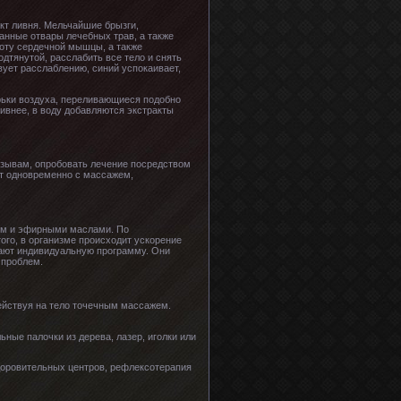
кт ливня. Мельчайшие брызги,
анные отвары лечебных трав, а также
боту сердечной мышцы, а также
дтянутой, расслабить все тело и снять
вует расслаблению, синий успокаивает,
ьки воздуха, переливающиеся подобно
ивнее, в воду добавляются экстракты
тзывам, опробовать лечение посредством
яют одновременно с массажем,
лом и эфирными маслами. По
го, в организме происходит ускорение
вают индивидуальную программу. Они
 проблем.
действуя на тело точечным массажем.
ные палочки из дерева, лазер, иголки или
доровительных центров, рефлексотерапия