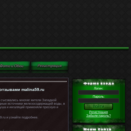
Логин:
отзывами malina59.ru
Пароль:
е съезжались многие жители Западной
дные источники железосодержащей воды, в
душа и ингаляций применяли пресную и
Регистрация
Забыли пароль?
.ru и узнайте подробнее.