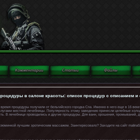
-процедуры в салоне красоты: список процедур с описанием и 
время процедуры получили от бельгийского городка Спа. Именно в него еще в 16 век
услугами местной лечебницы. Популярность этому заведению принесли целебные холо
ть. В лечебнице проводились и другие процедуры. Для ванн, орошения, промываний, 
зюминкой лучшим эротическим массажем. Заинтересовало? Заходите на сайт malina59