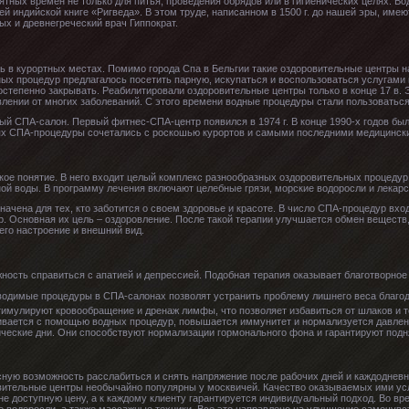
тных времен не только для питья, проведения обрядов или в гигиенических целях. Во
й индийской книге «Ригведа». В этом труде, написанном в 1500 г. до нашей эры, име
ых и древнегреческий врач Гиппократ.
ь в курортных местах. Помимо города Спа в Бельгии такие оздоровительные центры н
дных процедур предлагалось посетить парную, искупаться и воспользоваться услугам
остепенно закрывать. Реабилитировали оздоровительные центры только в конце 17 в. 
влении от многих заболеваний. С этого времени водные процедуры стали пользоватьс
вый СПА-салон. Первый фитнес-СПА-центр появился в 1974 г. В конце 1990-х годов б
ях СПА-процедуры сочетались с роскошью курортов и самыми последними медицинск
кое понятие. В него входит целый комплекс разнообразных оздоровительных процедур
ой воды. В программу лечения включают целебные грязи, морские водоросли и лекар
начена для тех, кто заботится о своем здоровье и красоте. В число СПА-процедур вхо
р. Основная их цель – оздоровление. После такой терапии улучшается обмен веществ,
его настроение и внешний вид.
ость справиться с апатией и депрессией. Подобная терапия оказывает благотворное
водимые процедуры в СПА-салонах позволят устранить проблему лишнего веса благо
тимулируют кровообращение и дренаж лимфы, что позволяет избавиться от шлаков и т
авливается с помощью водных процедур, повышается иммунитет и нормализуется давле
еские дни. Они способствуют нормализации гормонального фона и гарантируют подн
ную возможность расслабиться и снять напряжение после рабочих дней и каждодневн
ительные центры необычайно популярны у москвичей. Качество оказываемых ими ус
не доступную цену, а к каждому клиенту гарантируется индивидуальный подход. Во в