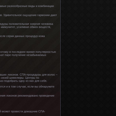
самые разнообразные виды и комбинации
в. Удивительное ощущение гармонии дают
цедуры положительная энергия человека
я иммунитет, усиливая обмен веществ,
осле серии данных процедур кожа
поэтому в последнее время популярностью
ечат паре получение незабываемых
аших локонов. СПА-процедуры для волос –
ид своей шевелюры. Центры по
о подобрать одну из них для себя.
тся и в том случае, если вы обнаружите
ения локонов рекомендовано проведение
ый может провести домашние СПА-