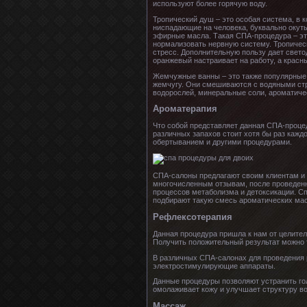
используют более горячую воду.
Тропический душ – это особая система, в
ниспадающие на человека, буквально окуты
эфирные масла. Такая СПА-процедура – это
нормализовать нервную систему. Тропическ
стресс. Дополнительную пользу дает свето
оранжевый настраивает на работу, а красны
Жемчужные ванны – это также популярные
жемчугу. Они смешиваются с водяными стр
водорослей, минеральные соли, ароматичес
Ароматерапия
Что собой представляет данная СПА-проце
различных запахов стоит хотя бы раз кажд
обертыванием и другими процедурами.
СПА-салоны предлагают своим клиентам и 
многочисленным отзывам, после проведенн
процессов метаболизма и детоксикации. С
подбирают такую смесь ароматических мас
Рефлексотерапия
Данная процедура пришла к нам от целител
Получить положительный результат можно 
В различных СПА-салонах для проведения р
электростимулирующие аппараты.
Данные процедуры позволяют устранить го
омолаживает кожу и улучшает структуру во
Массаж