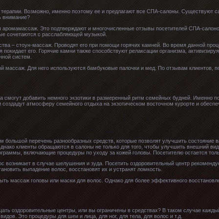
й терапии. Возможно, именно поэтому ее и предлагают все СПА-салоны. Существуют 
ть внимание?
я аромамассаж. Это подтверждают и многочисленные отзывы посетителей СПА-салоно
ые сочетаются с расслабляющей музыкой.
ства – стоун-массаж. Проводят его при помощи горячих камней. Во время данной про
ая покидает его. Горячие камни также способствуют релаксации организма, активизиру
нной систем.
 массаж. Для него используются бамбуковые палочки и мед. По отзывам клиентов, п
жа смогут добавить немного экзотики в размеренный ритм семейных будней. Именно 
 создадут атмосферу семейного отдыха на экзотическом восточном курорте и обесп
м большой перечень разнообразных средств, которые позволят улучшить состояние в
 Однако клиенты обращаются в салоны не только для того, чтобы улучшить внешний в
раммы, включающие процедуры по уходу за кожей головы. Посетителю остается тольк
 возникает в случае шелушения и зуда. Посетить оздоровительный центр рекомендуе
ановить выпадение волос, восстановят их и устранят ломкость.
ыть массаж головы или маски для волос. Однако для более эффективного восстановл
ещать оздоровительные центры, или вы ограничены в средствах? В таком случае кажд
идов. Это процедуры для шеи и лица, для ног, для тела, для волос и т.д.