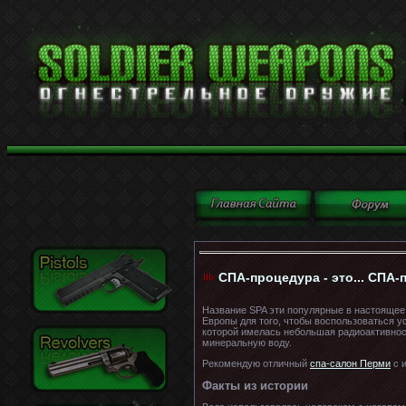
СПА-процедура - это... СПА
Название SPA эти популярные в настоящее 
Европы для того, чтобы воспользоваться 
которой имелась небольшая радиоактивнос
минеральную воду.
Рекомендую отличный
спа-салон Перми
с и
Факты из истории