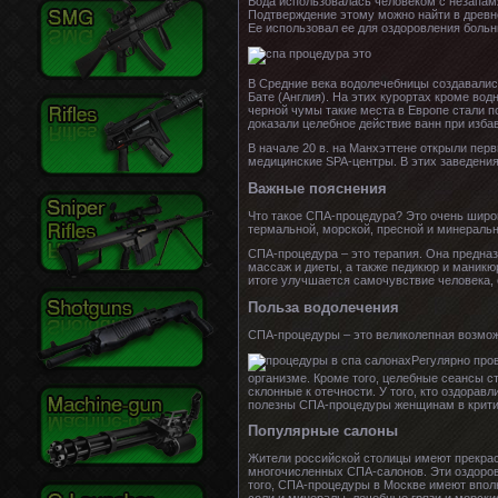
Вода использовалась человеком с незапамя
Подтверждение этому можно найти в древне
Ее использовал ее для оздоровления больн
В Средние века водолечебницы создавалис
Бате (Англия). На этих курортах кроме во
черной чумы такие места в Европе стали п
доказали целебное действие ванн при изба
В начале 20 в. на Манхэттене открыли пер
медицинские SPA-центры. В этих заведени
Важные пояснения
Что такое СПА-процедура? Это очень широ
термальной, морской, пресной и минеральн
СПА-процедура – это терапия. Она предназ
массаж и диеты, а также педикюр и маникю
итоге улучшается самочувствие человека, 
Польза водолечения
СПА-процедуры – это великолепная возможн
Регулярно про
организме. Кроме того, целебные сеансы с
склонные к отечности. У того, кто оздор
полезны СПА-процедуры женщинам в критич
Популярные салоны
Жители российской столицы имеют прекрас
многочисленных СПА-салонов. Эти оздоров
того, СПА-процедуры в Москве имеют впол