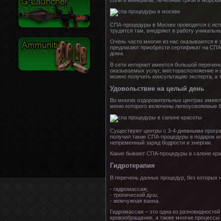
соли и минералы, лечебные грязи и морски
СПА-процедуры в Москве проводятся с ис
трудятся там, внедряют в работу уникальн
Очень часто многие из нас оказываются в 
предлагают приобрести сертификат на СПА-
дома.
В сети интернет имеется большой перечен
оказываемых услуг, месторасположение и ц
можно получить консультацию эксперта, а 
Удовольствие на целый день
Во многих оздоровительных центрах имеют
меню которого включены легкоусвояемые 
Существуют центры с 3-4-дневными програ
получил такие СПА-процедуры в подарок ил
непременный заряд бодрости и энергии.
Какие бывают СПА-процедуры в салоне кра
Гидротерапия
В перечень данных процедур, без которых 
- гидромассаж;
- тропический душ;
- жемчужная ванна.
Гидромассаж – это одна из разновидносте
кровообращение, а также многие процессы 