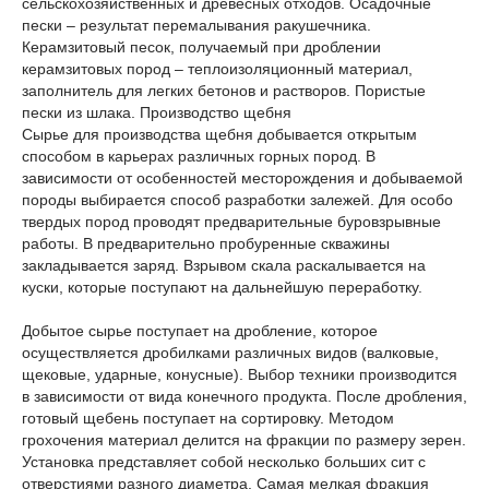
сельскохозяйственных и древесных отходов. Осадочные
пески – результат перемалывания ракушечника.
Керамзитовый песок, получаемый при дроблении
керамзитовых пород – теплоизоляционный материал,
заполнитель для легких бетонов и растворов. Пористые
пески из шлака. Производство щебня
Сырье для производства щебня добывается открытым
способом в карьерах различных горных пород. В
зависимости от особенностей месторождения и добываемой
породы выбирается способ разработки залежей. Для особо
твердых пород проводят предварительные буровзрывные
работы. В предварительно пробуренные скважины
закладывается заряд. Взрывом скала раскалывается на
куски, которые поступают на дальнейшую переработку.
Добытое сырье поступает на дробление, которое
осуществляется дробилками различных видов (валковые,
щековые, ударные, конусные). Выбор техники производится
в зависимости от вида конечного продукта. После дробления,
готовый щебень поступает на сортировку. Методом
грохочения материал делится на фракции по размеру зерен.
Установка представляет собой несколько больших сит с
отверстиями разного диаметра. Самая мелкая фракция