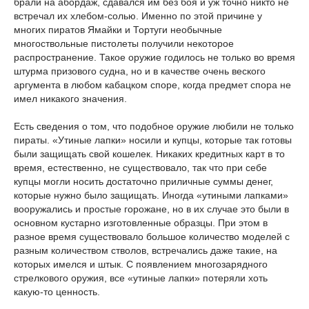
брали на абордаж, сдавался им без боя и уж точно никто не
встречал их хлебом-солью. Именно по этой причине у
многих пиратов Ямайки и Тортуги необычные
многоствольные пистолеты получили некоторое
распространение. Такое оружие годилось не только во время
штурма призового судна, но и в качестве очень веского
аргумента в любом кабацком споре, когда предмет спора не
имел никакого значения.
Есть сведения о том, что подобное оружие любили не только
пираты. «Утиные лапки» носили и купцы, которые так готовы
были защищать свой кошелек. Никаких кредитных карт в то
время, естественно, не существовало, так что при себе
купцы могли носить достаточно приличные суммы денег,
которые нужно было защищать. Иногда «утиными лапками»
вооружались и простые горожане, но в их случае это были в
основном кустарно изготовленные образцы. При этом в
разное время существовало большое количество моделей с
разным количеством стволов, встречались даже такие, на
которых имелся и штык. С появлением многозарядного
стрелкового оружия, все «утиные лапки» потеряли хоть
какую-то ценность.