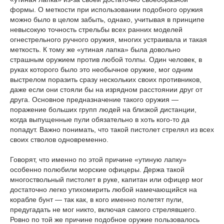
формы. О меткости при использовании подобного оружия
можно было в целом забыть, однако, учитывая в принципе
невысокую точность стрельбы всех ранних моделей
огнестрельного ручного оружия, многих устраивала и такая
меткость. К тому же «утиная лапка» была довольно
страшным оружием против любой толпы. Один человек, в
руках которого было это необычное оружие, мог одним
выстрелом поразить сразу нескольких своих противников,
даже если они стояли бы на изрядном расстоянии друг от
друга. Основное предназначение такого оружия —
поражение больших групп людей на близкой дистанции,
когда выпущенные пули обязательно в хоть кого-то да
попадут. Важно понимать, что такой пистолет стрелял из всех
своих стволов одновременно.
Говорят, что именно по этой причине «утиную лапку»
особенно полюбили морские офицеры. Держа такой
многоствольный пистолет в руке, капитан или офицер мог
достаточно легко утихомирить любой намечающийся на
корабле бунт — так как, в кого именно полетят пули,
предугадать не мог никто, включая самого стрелявшего.
Ровно по той же причине подобное оружие пользовалось