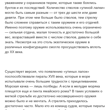
уважением у охранников тюрем, которые также боялись
бунтов и их последствий. Количество стволов «утиной лапки»
могло быть самым разным — от трех до шести или даже
девяти. При этом чем больше было стволов, тем стрелку
было сложнее справиться с таким оружием и его отдачей.
Именно поэтому оружие использовалось очень ограничено
— сильная отдача, малая точность и достаточно большой
вес, возраставший вместе с числом стволов, давали о себе
знать. Несмотря на это столь экзотическое оружие в
различных конфигурациях смогло просуществовать вплоть
до XX века.
Существует версия, что появлению «утиных лапок»
поспособствовали пираты XVII века, которые в море
испытывали очень большие трудности с прицеливанием.
Морская качка — лишь полбеды. А если в желудке моряка
плещется еще и пинта ямайского рома? В таких условиях о
меткой стрельбе из достаточно несовершенного оружия
можно было и не мечтать. А стрелять приходилось
достаточно часто. Мало кто из команд судов, которые пираты