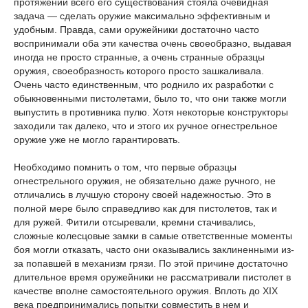
протяжении всего его существования стояла очевидная
задача — сделать оружие максимально эффективным и
удобным. Правда, сами оружейники достаточно часто
воспринимали оба эти качества очень своеобразно, выдавая
иногда не просто странные, а очень странные образцы
оружия, своеобразность которого просто зашкаливала.
Очень часто единственным, что роднило их разработки с
обыкновенными пистолетами, было то, что они также могли
выпустить в противника пулю. Хотя некоторые конструкторы
заходили так далеко, что и этого их ручное огнестрельное
оружие уже не могло гарантировать.
Необходимо помнить о том, что первые образцы
огнестрельного оружия, не обязательно даже ручного, не
отличались в лучшую сторону своей надежностью. Это в
полной мере было справедливо как для пистолетов, так и
для ружей. Фитили отсыревали, кремни стачивались,
сложные колесцовые замки в самые ответственные моменты
боя могли отказать, часто они оказывались заклиненными из-
за попавшей в механизм грязи. По этой причине достаточно
длительное время оружейники не рассматривали пистолет в
качестве вполне самостоятельного оружия. Вплоть до XIX
века предпринимались попытки совместить в нем и