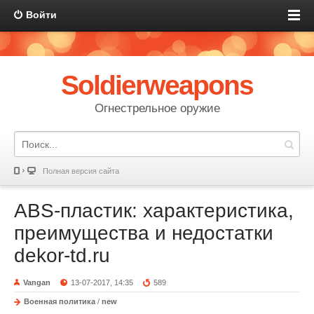
Войти
Soldierweapons
Огнестрельное оружие
Полная версия сайта
ABS-пластик: характеристика,
преимущества и недостатки
dekor-td.ru
Vangan
13-07-2017, 14:35
589
Военная политика
/
new