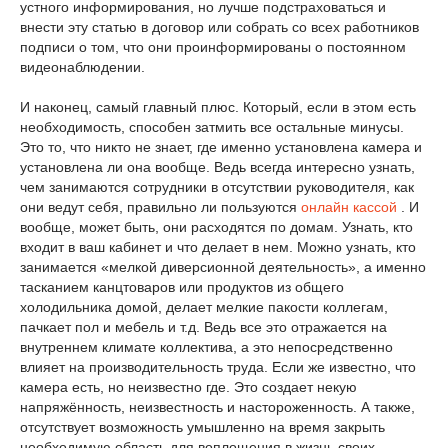
устного информирования, но лучше подстраховаться и
внести эту статью в договор или собрать со всех работников
подписи о том, что они проинформированы о постоянном
видеонаблюдении.
И наконец, самый главный плюс. Который, если в этом есть
необходимость, способен затмить все остальные минусы.
Это то, что никто не знает, где именно установлена камера и
установлена ли она вообще. Ведь всегда интересно узнать,
чем занимаются сотрудники в отсутствии руководителя, как
они ведут себя, правильно ли пользуются
онлайн кассой
. И
вообще, может быть, они расходятся по домам. Узнать, кто
входит в ваш кабинет и что делает в нем. Можно узнать, кто
занимается «мелкой диверсионной деятельность», а именно
тасканием канцтоваров или продуктов из общего
холодильника домой, делает мелкие пакости коллегам,
пачкает пол и мебель и т.д. Ведь все это отражается на
внутреннем климате коллектива, а это непосредственно
влияет на производительность труда. Если же известно, что
камера есть, но неизвестно где. Это создает некую
напряжённость, неизвестность и настороженность. А также,
отсутствует возможность умышленно на время закрыть
необходимую область для воплощения в жизнь своих