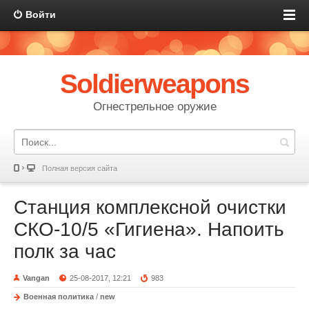
Войти
Soldierweapons
Огнестрельное оружие
Полная версия сайта
Станция комплексной очистки
СКО-10/5 «Гигиена». Напоить
полк за час
Vangan
25-08-2017, 12:21
983
Военная политика
/
new