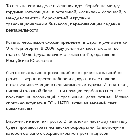
То есть на самом деле в Испании идет борьба не между
гордыми каталонцами и остальной, «ленивой» Испанией, а
между испанской бюрократией и крупным
транснациональным бизнесом, переживающим падение
рентабельности.
Кстати, небольшой схожий прецедент в Европе уже имеется.
Это Черногория. В 2006 году усилиями местных элит во
главе с Мило Джукановичем от бывшей Федеративной
Республики Югославия
был окончательно отрезан наиболее привлекательный ее
регион – черногорское побережье, куда тотчас начали
стекаться инвестиции в недвижимость и туризм. И, опять же,
никакой головной боли, — ни позиции сербов по внешней
политике, ни ассоциаций с трагичными девяностыми. Можно
спокойно вступать в ЕС и НАТО, включая зеленый свет
инвестициям.
Впрочем, не все так просто. В Каталонии частному капиталу
будет противостоять испанская бюрократия, благополучие
которой связано с сохранением контроля над всей