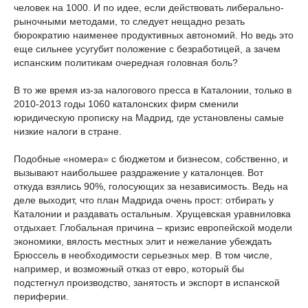
человек на 1000. И по идее, если действовать либерально-
рыночными методами, то следует нещадно резать
бюрократию наименее продуктивных автономий. Но ведь это
еще сильнее усугубит положение с безработицей, а зачем
испанским политикам очередная головная боль?
В то же время из-за налогового пресса в Каталонии, только в
2010-2013 годы 1060 каталонских фирм сменили
юридическую прописку на Мадрид, где установлены самые
низкие налоги в стране.
Подобные «номера» с бюджетом и бизнесом, собственно, и
вызывают наибольшее раздражение у каталонцев. Вот
откуда взялись 90%, голосующих за независимость. Ведь на
деле выходит, что план Мадрида очень прост: отбирать у
Каталонии и раздавать остальным. Хрущевская уравниловка
отдыхает. Глобальная причина – кризис европейской модели
экономики, вялость местных элит и нежелание убеждать
Брюссель в необходимости серьезных мер. В том числе,
например, и возможный отказ от евро, который бы
подстегнул производство, занятость и экспорт в испанской
периферии.