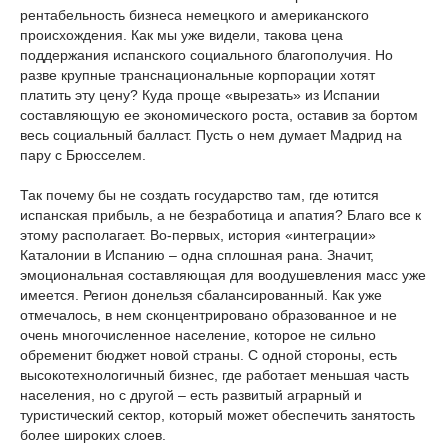
рентабельность бизнеса немецкого и американского
происхождения. Как мы уже видели, такова цена
поддержания испанского социального благополучия. Но
разве крупные транснациональные корпорации хотят
платить эту цену? Куда проще «вырезать» из Испании
составляющую ее экономического роста, оставив за бортом
весь социальный балласт. Пусть о нем думает Мадрид на
пару с Брюсселем.
Так почему бы не создать государство там, где ютится
испанская прибыль, а не безработица и апатия? Благо все к
этому располагает. Во-первых, история «интеграции»
Каталонии в Испанию – одна сплошная рана. Значит,
эмоциональная составляющая для воодушевления масс уже
имеется. Регион донельзя сбалансированный. Как уже
отмечалось, в нем сконцентрировано образованное и не
очень многочисленное население, которое не сильно
обременит бюджет новой страны. С одной стороны, есть
высокотехнологичный бизнес, где работает меньшая часть
населения, но с другой – есть развитый аграрный и
туристический сектор, который может обеспечить занятость
более широких слоев.