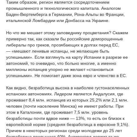
Таким образом, регион является сосредоточением
промышленного и технологического капитала. Аналогом
Баден-Вюртемберга в Германии, Рона-Альпы во Франции,
итальянской Ломбардии или Донбасса на Украине.
Но что же мешает этому заповеднику процветания? Скажем
примерно так, как сказали бы российские доморощенные
либералы про греков, прозябающих в долгах перед ЕС,
— «мешают ленивые испанцы, не желающие быть
успешными». Если взглянуть на карту Испании в разрезе ее
автономий, то очевидно, что больно многие, а именно
миллионы испанцев упорно не желают «становиться
успешными». Не помогает даже зона евро и членство в ЕС.
Как видно, безработица высока в наиболее густонаселенных
испанских автономиях. Лидером является Андалусия, где
проживает 8,4 млн. испанцев из которых 25,2% или 2,1 млн.
человек (почти население Минска) не имеют работы. При
этом в Каталонии, где проживает 7,5 млн. уровень
безработицы почти вдвое ниже — 13%, то есть он близок к
европейской норме (средняя безработица в еврозоне 9,1%).
Причем в некоторых регионах среди молодежи до 25 лет
безработица превышает 40%. Антирекорд держит та же