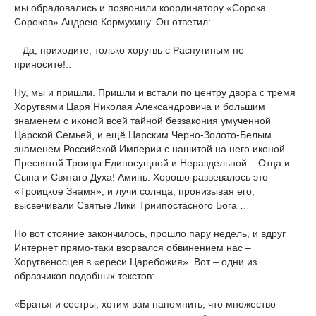
мы обрадовались и позвонили координатору «Сорока
Сороков» Андрею Кормухину. Он ответил:
– Да, приходите, только хоругвь с Распутиным не
приносите!..
Ну, мы и пришли. Пришли и встали по центру двора с тремя
Хоругвями Царя Николая Александровича и большим
знаменем с иконой всей тайной беззакония умученной
Царской Семьей, и ещё Царским Черно-Золото-Белым
знаменем Российской Империи с нашитой на него иконой
Пресвятой Троицы Единосущной и Нераздельной – Отца и
Сына и Святаго Духа! Аминь. Хорошо развевалось это
«Троицкое Знамя», и лучи солнца, пронизывая его,
высвечивали Святые Лики Триипостасного Бога …
Но вот стояние закончилось, прошло пару недель, и вдруг
Интернет прямо-таки взорвался обвинением нас –
Хоругвеносцев в «ереси Царебожия». Вот – одни из
образчиков подобных текстов:
«Братья и сестры, хотим вам напомнить, что множество