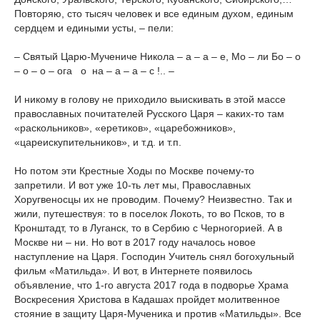
Повторяю, сто тысяч человек и все единым духом, единым
сердцем и едиными усты, – пели:
– Святый Царю-Мучениче Никола – а – а – е, Мо – ли Бо – о
– о – о – ога о на – а – а – с !.. –
И никому в голову не приходило выискивать в этой массе
православных почитателей Русского Царя – каких-то там
«раскольников», «еретиков», «царебожников»,
«цареискупительников», и т.д. и т.п.
Но потом эти Крестные Ходы по Москве почему-то
запретили. И вот уже 10-ть лет мы, Православных
Хоругвеносцы их не проводим. Почему? Неизвестно. Так и
жили, путешествуя: то в поселок Локоть, то во Псков, то в
Кронштадт, то в Луганск, то в Сербию с Черногорией. А в
Москве ни – ни. Но вот в 2017 году началось новое
наступление на Царя. Господин Учитель снял богохульный
фильм «Матильда». И вот, в Интернете появилось
объявление, что 1-го августа 2017 года в подворье Храма
Воскресения Христова в Кадашах пройдет молитвенное
стояние в защиту Царя-Мученика и против «Матильды». Все