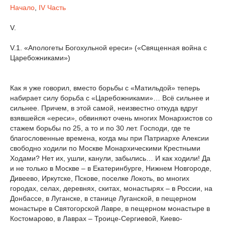
Начало
,
IV Часть
V.
V.1. «Апологеты Богохульной ереси» («Священная война с
Царебожниками»)
Как я уже говорил, вместо борьбы с «Матильдой» теперь
набирает силу борьба с «Царебожниками»… Всё сильнее и
сильнее. Причем, в этой самой, неизвестно откуда вдруг
взявшейся «ереси», обвиняют очень многих Монархистов со
стажем борьбы по 25, а то и по 30 лет. Господи, где те
благословенные времена, когда мы при Патриархе Алексии
свободно ходили по Москве Монархическими Крестными
Ходами? Нет их, ушли, канули, забылись… И как ходили! Да
и не только в Москве – в Екатеринбурге, Нижнем Новгороде,
Дивеево, Иркутске, Пскове, поселке Локоть, во многих
городах, селах, деревнях, скитах, монастырях – в России, на
Донбассе, в Луганске, в станице Луганской, в пещерном
монастыре в Святогорской Лавре, в пещерном монастыре в
Костомарово, в Лаврах – Троице-Сергиевой, Киево-