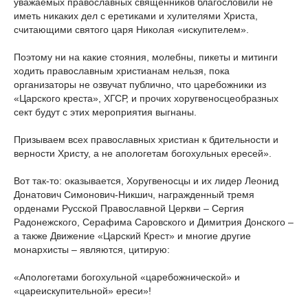
уважаемых православных священников благословили не
иметь никаких дел с еретиками и хулителями Христа,
считающими святого царя Николая «искупителем».
Поэтому ни на какие стояния, молебны, пикеты и митинги
ходить православным христианам нельзя, пока
организаторы не озвучат публично, что царебожники из
«Царского креста», ХГСР, и прочих хоругвеносцеобразных
сект будут с этих мероприятия выгнаны.
Призываем всех православных христиан к бдительности и
верности Христу, а не апологетам богохульных ересей».
Вот так-то: оказывается, Хоругвеносцы и их лидер Леонид
Донатович Симонович-Никшич, награжденный тремя
орденами Русской Православной Церкви – Сергия
Радонежского, Серафима Саровского и Димитрия Донского –
а также Движение «Царский Крест» и многие другие
монархисты – являются, цитирую:
«Апологетами богохульной «царебожнической» и
«цареискупительной» ереси»!