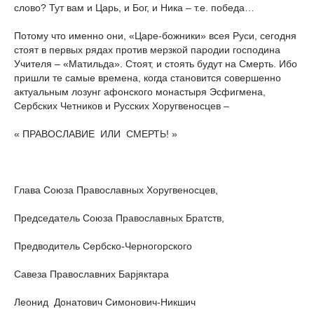
слово? Тут вам и Царь, и Бог, и Ника – т.е. победа…
Потому что именно они, «Царе-божники» всея Руси, сегодня
стоят в первых рядах против мерзкой пародии господина
Учителя – «Матильда». Стоят, и стоять будут на Смерть. Ибо
пришли те самые времена, когда становится совершенно
актуальным лозунг афонского монастыря Эсфигмена,
Сербских Четников и Русских Хоругвеносцев –
« ПРАВОСЛАВИЕ ИЛИ СМЕРТЬ! »
Глава Союза Православных Хоругвеносцев,
Председатель Союза Православных Братств,
Предводитель Сербско-Черногорского
Савеза Православних Барjяктара
Леонид Донатович Симонович-Никшич