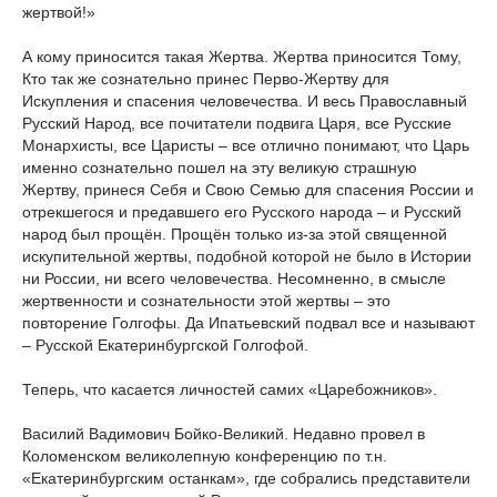
жертвой!»
А кому приносится такая Жертва. Жертва приносится Тому,
Кто так же сознательно принес Перво-Жертву для
Искупления и спасения человечества. И весь Православный
Русский Народ, все почитатели подвига Царя, все Русские
Монархисты, все Царисты – все отлично понимают, что Царь
именно сознательно пошел на эту великую страшную
Жертву, принеся Себя и Свою Семью для спасения России и
отрекшегося и предавшего его Русского народа – и Русский
народ был прощён. Прощён только из-за этой священной
искупительной жертвы, подобной которой не было в Истории
ни России, ни всего человечества. Несомненно, в смысле
жертвенности и сознательности этой жертвы – это
повторение Голгофы. Да Ипатьевский подвал все и называют
– Русской Екатеринбургской Голгофой.
Теперь, что касается личностей самих «Царебожников».
Василий Вадимович Бойко-Великий. Недавно провел в
Коломенском великолепную конференцию по т.н.
«Екатеринбургским останкам», где собрались представители