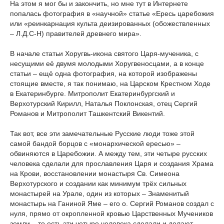
На этом я мог бы и закончить, но мне тут в Интернете
попалась фотография в «научной» статье «Ересь царебожия
или «реинкарнация культа деизированных (обожествленных
– Л.Д.С-Н) правителей древнего мира».
В начале статьи Хоругвь-икона святого Царя-мученика, с
несущими её двумя молодыми Хоругвеносцами, а в конце
статьи – ещё одна фотография, на которой изображены
стоящие вместе, я так понимаю, на Царском Крестном Ходе
в Екатеринбурге. Митрополит Екатеринбургский и
Верхотурский Кирилл, Наталья Поклонская, отец Сергий
Романов и Митрополит Ташкентский Викентий.
Так вот, все эти замечательные Русские люди тоже этой
самой бандой борцов с «монархической ересью» –
обвиняются в Царебожии. А между тем, эти четыре русских
человека сделали для прославления Царя и создания Храма
на Крови, восстановлении монастыря Св. Симеона
Верхотурского и создании как минимум трёх сильных
монастырей на Урале, один из которых – Знаменитый
монастырь на Ганиной Яме – его о. Сергий Романов создал с
нуля, прямо от окропленной кровью Царственных Мучеников
земли – то есть эти четыре человека сделали и делают