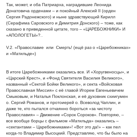
Так, может, и оба Патриарха, наградившие Леонида
Донатовича орденами – и покойный Алексий II (орден
Сергия Радонежского) и ныне здравствующий Кирилл
(Серафима Саровского и Димитрия Донского) – тоже, как
сказано в приведенной цитате, того – «ЦАРЕБОЖНИКИ» И
«АПОЛОГЕТЫ»?..
V.2. «Православие или Смерть! (eщё раз о «Царебожниках»
и «Матильде»)
В итоге Царебожниками оказались все. И «Хоругвеносцы», и
«Царский Крест», и «Фонд Святителя Василия Великого»,
названный «Сектой Бойки Великого», и секта «Войсковая
Православная Миссия» с её главой Игорем Евгеньевичем
Смыковым, и Наталья Поклонская, и её духовник схиигумен
о. Сергий Романов, и протоиерей о. Всеволод Чаплин, и
даже те, кто пытался отчаянно бороться «за чистоту
Православия» – Движение «Сорок Сороков». Повторяю, –
все вообще борцы с фильмом «Матильда» оказались –
«сектантами – Царебожниками»! «Вот это да!» – как пел
когда-то Владимир Высоцкий. Представляю, что бы было на