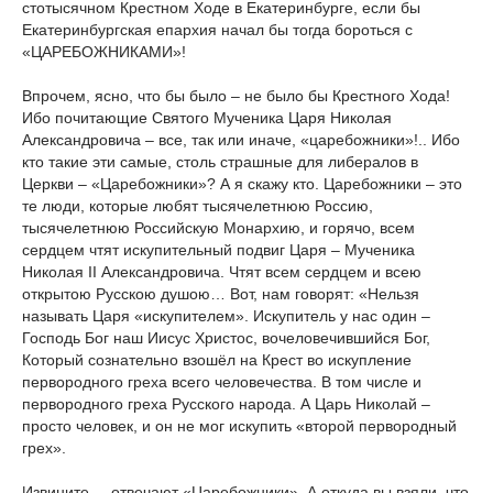
стотысячном Крестном Ходе в Екатеринбурге, если бы
Екатеринбургская епархия начал бы тогда бороться с
«ЦАРЕБОЖНИКАМИ»!
Впрочем, ясно, что бы было – не было бы Крестного Хода!
Ибо почитающие Святого Мученика Царя Николая
Александровича – все, так или иначе, «царебожники»!.. Ибо
кто такие эти самые, столь страшные для либералов в
Церкви – «Царебожники»? А я скажу кто. Царебожники – это
те люди, которые любят тысячелетнюю Россию,
тысячелетнюю Российскую Монархию, и горячо, всем
сердцем чтят искупительный подвиг Царя – Мученика
Николая II Александровича. Чтят всем сердцем и всею
открытою Русскою душою… Вот, нам говорят: «Нельзя
называть Царя «искупителем». Искупитель у нас один –
Господь Бог наш Иисус Христос, вочеловечившийся Бог,
Который сознательно взошёл на Крест во искупление
первородного греха всего человечества. В том числе и
первородного греха Русского народа. А Царь Николай –
просто человек, и он не мог искупить «второй первородный
грех».
Извините, – отвечают «Царебожники». А откуда вы взяли, что