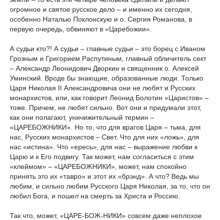
огромное и святое русское дело – и именно их сегодня,
особенно Наталью Поклонскую и о. Сергия Романова, в
первую очередь, обвиняют в «Царебожии».
А судьи кто?! А судьи – главные судьи – это борец с Иваном
Грозным и Григорием Распутиным, главный обличитель сект
– Александр Леонидович Дворкин и священник о. Алексей
Уминский. Вроде бы знающие, образованные люди. Только
Царя Николая II Александровича они не любят и Русских
монархистов, или, как говорит Леонид Болотин «Царистов» –
тоже. Причем, не любят сильно. Вот они и придумали этот,
как они полагают, уничижительный термин –
«ЦАРЕБОЖНИКИ». Но то, что для врагов Царя – тьма, для
нас, Русских монархистов – Свет. Что для них «ложь», для
нас «истина». Что «ересь», для нас – выражение любви к
Царю и к Его подвигу. Так может, нам согласиться с этим
«клеймом» – «ЦАРЕБОЖНИКИ», может, нам спокойно
принять это их «тавро» и этот их «брэнд». А что? Ведь мы
любим, и сильно любим Русского Царя Николая, за то, что он
любил Бога, и пошел на смерть за Христа и Россию.
Так что, может, «ЦАРЕ-БОЖ-НИКИ» совсем даже неплохое