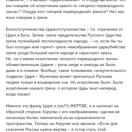
мы говорим об искуплении какого-то «второго первородного
греха»? Откуда этот «второй первородный» взялся? Нет, мы
ясно говорим о грехе:
Богоотступничества Цареотступничества – т.е. отречения от
Царя и Бога. Затем: грехе предательства Русского Царства
грехе полнейшей теплохладности народа, – «о, если бы ты
был холоден или горяч!» грехе невозбранения цареубийства
грехе ухода большой части народа в «красную» ересь.
Но, ни о каком искуплении «второго первородного греха»
обожествленным Царем – речи нигде и никогда не было
даже и в помине. Вообще, такое толкование «искупительного
подвига» Царя – Мученика может присниться Русским
людям только в кошмарном сне. Но искупление было. Было
искупление нашего греха, о котором Царь знал наперед,
когда сказал:
Именно эту фразу Царя о (sic!!!) ЖЕРТВЕ, я и написал на
обратной стороне Хоругви с его изображением, сделав её
несколько более лаконичной из-за ограниченности
пространства. Теперь на Хоругви она звучала: «Если для
спасения России нужна жертва – я готов стать этой