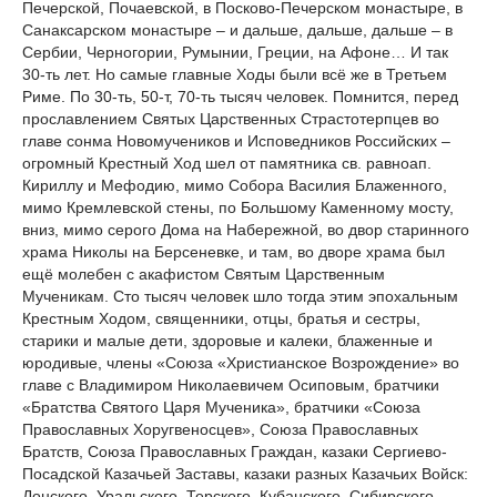
Печерской, Почаевской, в Посково-Печерском монастыре, в
Санаксарском монастыре – и дальше, дальше, дальше – в
Сербии, Черногории, Румынии, Греции, на Афоне… И так
30-ть лет. Но самые главные Ходы были всё же в Третьем
Риме. По 30-ть, 50-т, 70-ть тысяч человек. Помнится, перед
прославлением Святых Царственных Страстотерпцев во
главе сонма Новомучеников и Исповедников Российских –
огромный Крестный Ход шел от памятника св. равноап.
Кириллу и Мефодию, мимо Собора Василия Блаженного,
мимо Кремлевской стены, по Большому Каменному мосту,
вниз, мимо серого Дома на Набережной, во двор старинного
храма Николы на Берсеневке, и там, во дворе храма был
ещё молебен с акафистом Святым Царственным
Мученикам. Сто тысяч человек шло тогда этим эпохальным
Крестным Ходом, священники, отцы, братья и сестры,
старики и малые дети, здоровые и калеки, блаженные и
юродивые, члены «Союза «Христианское Возрождение» во
главе с Владимиром Николаевичем Осиповым, братчики
«Братства Святого Царя Мученика», братчики «Союза
Православных Хоругвеносцев», Союза Православных
Братств, Союза Православных Граждан, казаки Сергиево-
Посадской Казачьей Заставы, казаки разных Казачьих Войск:
Донского, Уральского, Терского, Кубанского, Сибирского,…