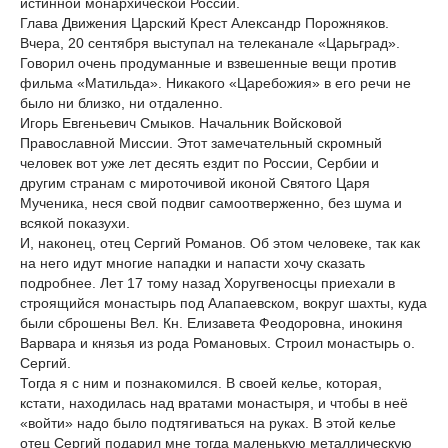
истинной монархической России.
Глава Движения Царский Крест Александр Порожняков.
Вчера, 20 сентября выступал на телеканале «Царьград».
Говорил очень продуманные и взвешенные вещи против
фильма «Матильда». Никакого «Царебожия» в его речи не
было ни близко, ни отдаленно.
Игорь Евгеньевич Смыков. Начальник Войсковой
Православной Миссии. Этот замечательный скромный
человек вот уже лет десять ездит по России, Сербии и
другим странам с мироточивой иконой Святого Царя
Мученика, неся свой подвиг самоотверженно, без шума и
всякой показухи.
И, наконец, отец Сергий Романов. Об этом человеке, так как
на него идут многие нападки и напасти хочу сказать
подробнее. Лет 17 тому назад Хоругвеносцы приехали в
строящийся монастырь под Алапаевском, вокруг шахты, куда
были сброшены Вел. Кн. Елизавета Феодоровна, инокиня
Варвара и князья из рода Романовых. Строил монастырь о.
Сергий.
Тогда я с ним и познакомился. В своей келье, которая,
кстати, находилась над вратами монастыря, и чтобы в неё
«войти» надо было подтягиваться на руках. В этой келье
отец Сергий подарил мне тогда маленькую металлическую