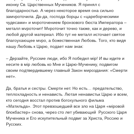
иконку Св. Царственных Мучеников. Я принял с
благодарностью. А через некоторое время она сильно
замvроточила. Да-да, господа борцы с «цареборческими
чудесами» и мvроточением бронзового бюста Императора –
металл мvроточит! Мvроточит точно также, как и дерево, и
любой другой материал. Ибо тут не металл источает святое
благоухающее мvро, а божественная Любовь. Того, кто видя
нашу Любовь к Царю, подает нам знак:
– Дерзайте, Русские люди, ибо Я победил мiр! И вы идите и
несите в мiр любовь ко Мне и Царю-Мученику, подвигом
своим подтвердившему главный Закон мироздания: «Смерти
нет».
Да, братья и сестры. Смерти нет. Но есть… предательство,
теплохладность и ненависть. Лютая ненавистьк Царю и всем,
кто сегодня восстал против богохульного фильма
«Матильда». Этот превзошедшей все зло на Царя «мiровой
блокбастер» снова, через сто лет убивающий Русского Царя
Мученика и Его искупительный подвиг за Христа, Россию и
Русских.