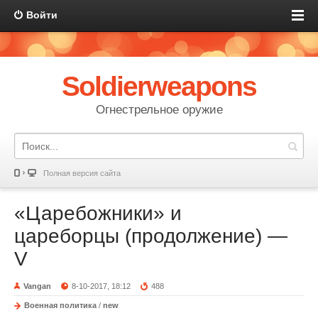
Войти
Soldierweapons
Огнестрельное оружие
Полная версия сайта
«Царебожники» и
цареборцы (продолжение) —
V
Vangan
8-10-2017, 18:12
488
Военная политика
/
new