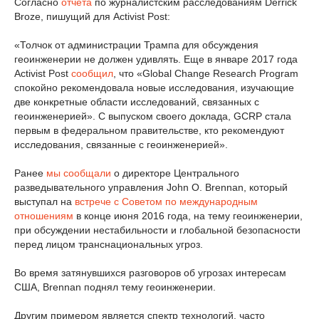
Согласно
отчета
по журналистским расследованиям Derrick
Broze, пишущий для Activist Post:
«Толчок от администрации Трампа для обсуждения
геоинженерии не должен удивлять. Еще в январе 2017 года
Activist Post
сообщил
, что «Global Change Research Program
спокойно рекомендовала новые исследования, изучающие
две конкретные области исследований, связанных с
геоинженерией». С выпуском своего доклада, GCRP стала
первым в федеральном правительстве, кто рекомендуют
исследования, связанные с геоинженерией».
Ранее
мы сообщали
о директоре Центрального
разведывательного управления John O. Brennan, который
выступал на
встрече с Советом по международным
отношениям
в конце июня 2016 года, на тему геоинженерии,
при обсуждении нестабильности и глобальной безопасности
перед лицом транснациональных угроз.
Во время затянувшихся разговоров об угрозах интересам
США, Brennan поднял тему геоинженерии.
Другим примером является спектр технологий, часто