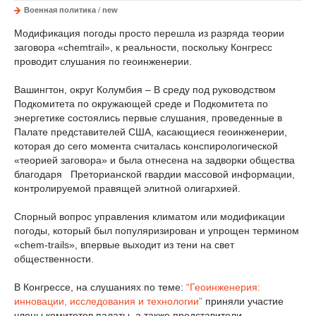
Военная политика
/
new
Модификация погоды просто перешла из разряда теории
заговора «chemtrail», к реальности, поскольку Конгресс
проводит слушания по геоинженерии.
Вашингтон, округ Колумбия – В среду под руководством
Подкомитета по окружающей среде и Подкомитета по
энергетике состоялись первые слушания, проведенные в
Палате представителей США, касающиеся геоинженерии,
которая до сего момента считалась конспирологической
«теорией заговора» и была отнесена на задворки общества
благодаря Преторианской гвардии массовой информации,
контролируемой правящей элитной олигархией.
Спорный вопрос управления климатом или модификации
погоды, который был популяризирован и упрощен термином
«chem-trails», впервые выходит из тени на свет
общественности.
В Конгрессе, на слушаниях по теме:
“Геоинженерия:
инновации, исследования и технологии”
приняли участие
члены комитетов палаты, а также представители