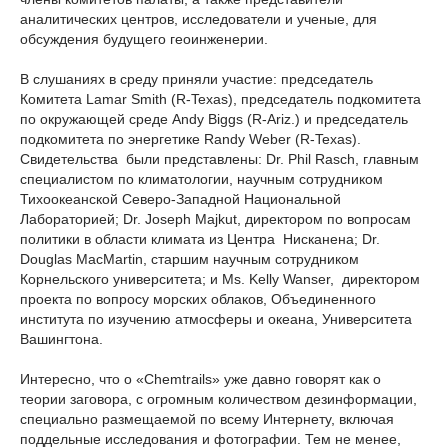
аналитических центров, исследователи и ученые, для
обсуждения будущего геоинженерии.
В слушаниях в среду приняли участие: председатель
Комитета Lamar Smith (R-Texas), председатель подкомитета
по окружающей среде Andy Biggs (R-Ariz.) и председатель
подкомитета по энергетике Randy Weber (R-Texas).
Свидетельства были представлены: Dr. Phil Rasch, главным
специалистом по климатологии, научным сотрудником
Тихоокеанской Северо-Западной Национальной
Лабораторией; Dr. Joseph Majkut, директором по вопросам
политики в области климата из Центра Нисканена; Dr.
Douglas MacMartin, старшим научным сотрудником
Корнельского университета; и Ms. Kelly Wanser, директором
проекта по вопросу морских облаков, Объединенного
института по изучению атмосферы и океана, Университета
Вашингтона.
Интересно, что о «Chemtrails» уже давно говорят как о
теории заговора, с огромным количеством дезинформации,
специально размещаемой по всему Интернету, включая
поддельные исследования и фотографии. Тем не менее,