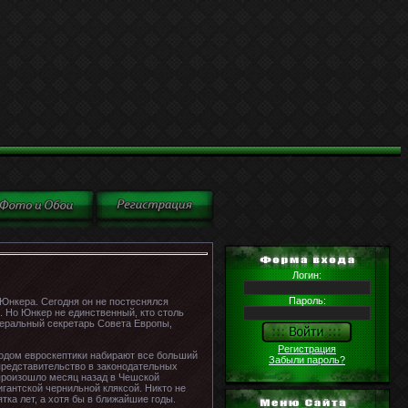
Логин:
Пароль:
 Юнкера. Сегодня он не постеснялся
. Но Юнкер не единственный, кто столь
неральный секретарь Совета Европы,
Регистрация
 годом евроскептики набирают все больший
Забыли пароль?
представительство в законодательных
 произошло месяц назад в Чешской
гантской чернильной кляксой. Никто не
тка лет, а хотя бы в ближайшие годы.