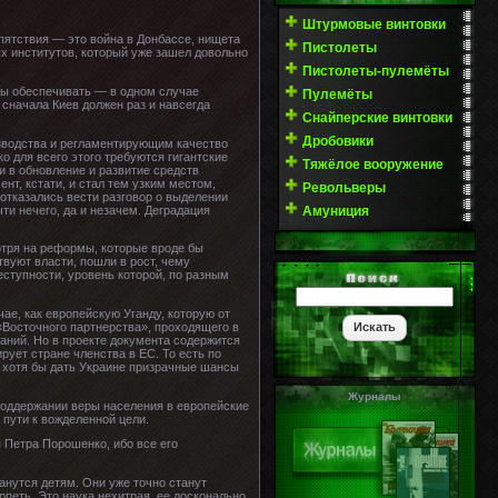
Штурмовые винтовки
пятствия — это война в Донбассе, нищета
Пистолеты
х институтов, который уже зашел довольно
Пистолеты-пулемёты
ны обеспечивать — в одном случае
Пулемёты
 сначала Киев должен раз и навсегда
Снайперские винтовки
Дробовики
зводства и регламентирующим качество
о для всего этого требуются гигантские
Тяжёлое вооружение
и в обновление и развитие средств
нт, кстати, и стал тем узким местом,
Револьверы
отказались вести разговор о выделении
ти нечего, да и незачем. Деградация
Амуниция
отря на реформы, которые вроде бы
вуют власти, пошли в рост, чему
ступности, уровень которой, по разным
ае, как европейскую Уганду, которую от
«Восточного партнерства», проходящего в
щаний. Но в проекте документа содержится
рует стране членства в ЕС. То есть по
 хотя бы дать Украине призрачные шансы
Журналы
поддержании веры населения в европейские
 пути к вожделенной цели.
 Петра Порошенко, ибо все его
анутся детям. Они уже точно станут
петь. Это наука нехитрая, ее досконально