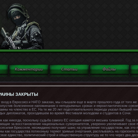
КРАИНЫ ЗАКРЫТЫ
т вход в Евросоюз и НАТО заказан, мы слышали еще в марте прошлого года от того же
аз опустив болезненное напоминание о неподъемных сроках и евроатлантическом союзе
ины на членство в ЕС. На те же 20 лет подготовительного периода указал бывший ге
ых дипломатов, проходившем во время Фестиваля молодежи и студентов в Сочи.
ык как никогда, поскольку судьба самого ЕС сегодня кажется весьма туманной. Год за
упающие за восстановление национальных суверенитетов, уверенно увеличивают свое 
всесилия Брюсселя, неожиданно получают шанс на управление государством, как это
ны как государства потихоньку теряют зримые очертания, расплываясь на горизонте ги
свое единство, политический строй и общественную структуру не то что через два деся