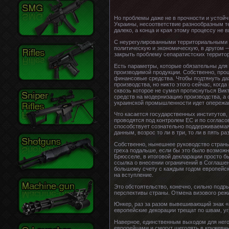
Но проблемы даже не в прочности и устойч
Украины, несоответствие разнообразным т
далеко, а конца и края этому процессу не в
С неурегулированными территориальными п
политическую и экономическую, в другом —
закрыть проблему сепаратистских территор
Есть параметры, которые обязательны для
производимой продукции. Собственно, проце
финансовые средства. Чтобы подтянуть даж
производства, но никто этого сейчас, когд
сквозь которое не сумел протиснуться Вик
средств на модернизацию производства, а 
украинской промышленности идет опереж
Что касается государственных институтов,
проводятся под контролем ЕС и по согласо
способствует сознательно поддерживаемая
данным, возрос то ли в три, то ли в пять раз
Собственно, нынешнее руководство страны п
греха подальше, если бы это было возможн
Брюсселе, в итоговой декларации просто бы
ссылка о внесении ограничений в Соглашени
большому счету с каждым годом европейск
на вступление.
Это обстоятельство, конечно, сильно подр
перспективы страны. Отмена визового режи
Юнкер, раз за разом вывешивающий знак «с
европейские декорации трещат по швам, уг
Наверное, единственным выходом для него 
европейцами и смогут щеголять в кружевны