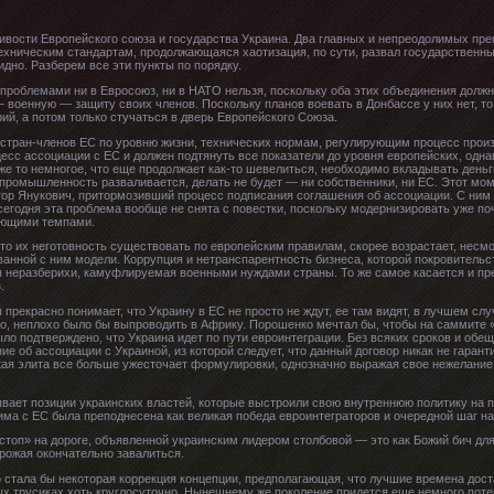
ивости Европейского союза и государства Украина. Два главных и непреодолимых пре
ехническим стандартам, продолжающаяся хаотизация, по сути, развал государственны
идно. Разберем все эти пункты по порядку.
роблемами ни в Евросоюз, ни в НАТО нельзя, поскольку оба этих объединения долж
 военную — защиту своих членов. Поскольку планов воевать в Донбассе у них нет, то
ий, а потом только стучаться в дверь Европейского Союза.
 стран-членов ЕС по уровню жизни, технических нормам, регулирующим процесс прои
сс ассоциации с ЕС и должен подтянуть все показатели до уровня европейских, однак
е то немногое, что еще продолжает как-то шевелиться, необходимо вкладывать деньг
а промышленность разваливается, делать не будет — ни собственники, ни ЕС. Этот моме
тор Янукович, притормозивший процесс подписания соглашения об ассоциации. С ним 
сегодня эта проблема вообще не снята с повестки, поскольку модернизировать уже поч
ающими темпами.
 то их неготовность существовать по европейским правилам, скорее возрастает, несм
ванной с ним модели. Коррупция и нетранспарентность бизнеса, которой покровительст
 неразберихи, камуфлируемая военными нуждами страны. То же самое касается и пре
.
рекрасно понимает, что Украину в ЕС не просто не ждут, ее там видят, в лучшем случ
о, неплохо было бы выпроводить в Африку. Порошенко мечтал бы, чтобы на саммите 
ло подтверждено, что Украина идет по пути евроинтеграции. Без всяких сроков и обе
е об ассоциации с Украиной, из которой следует, что данный договор никак не гаранти
ая элита все больше ужесточает формулировки, однозначно выражая свое нежелание
ывает позиции украинских властей, которые выстроили свою внутреннюю политику на 
ма с ЕС была преподнесена как великая победа евроинтеграторов и очередной шаг на
топ» на дороге, объявленной украинским лидером столбовой — это как Божий бич для
рожая окончательно завалиться.
стала бы некоторая коррекция концепции, предполагающая, что лучшие времена дост
х трусиках хоть круглосуточно. Нынешнему же поколение придется еще немного потер