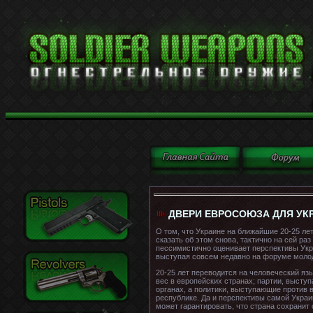
ДВЕРИ ЕВРОСОЮЗА ДЛЯ У
О том, что Украине на ближайшие 20-25 ле
сказать об этом снова, тактично на сей р
пессимистично оценивает перспективы Укра
выступая совсем недавно на форуме молод
20-25 лет переводится на человеческий яз
вес в европейских странах; партии, выст
органах, а политики, выступающие против 
республике. Да и перспективы самой Украи
может гарантировать, что страна сохранит 