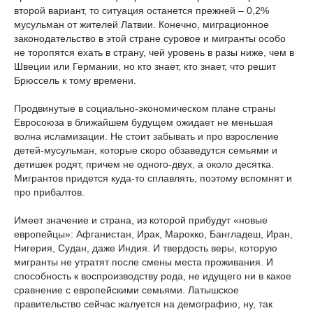
второй вариант, то ситуация останется прежней – 0,2%
мусульман от жителей Латвии. Конечно, миграционное
законодательство в этой стране суровое и мигранты особо
не торопятся ехать в страну, чей уровень в разы ниже, чем в
Швеции или Германии, но кто знает, кто знает, что решит
Брюссель к тому времени.
Продвинутые в социально-экономическом плане страны
Евросоюза в ближайшем будущем ожидает не меньшая
волна исламизации. Не стоит забывать и про взросление
детей-мусульман, которые скоро обзаведутся семьями и
детишек родят, причем не одного-двух, а около десятка.
Мигрантов придется куда-то сплавлять, поэтому вспомнят и
про прибалтов.
Имеет значение и страна, из которой прибудут «новые
европейцы»: Афганистан, Ирак, Марокко, Бангладеш, Иран,
Нигерия, Судан, даже Индия. И твердость веры, которую
мигранты не утратят после смены места проживания. И
способность к воспроизводству рода, не идущего ни в какое
сравнение с европейскими семьями. Латышское
правительство сейчас жалуется на демографию, ну, так