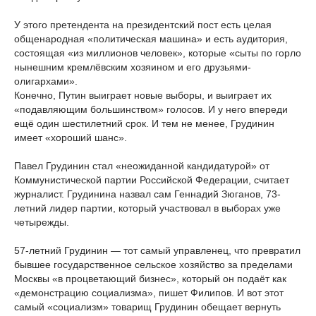
У этого претендента на президентский пост есть целая
общенародная «политическая машина» и есть аудитория,
состоящая «из миллионов человек», которые «сыты по горло
нынешним кремлёвским хозяином и его друзьями-
олигархами».
Конечно, Путин выиграет новые выборы, и выиграет их
«подавляющим большинством» голосов. И у него впереди
ещё один шестилетний срок. И тем не менее, Грудинин
имеет «хороший шанс».
Павел Грудинин стал «неожиданной кандидатурой» от
Коммунистической партии Российской Федерации, считает
журналист. Грудинина назвал сам Геннадий Зюганов, 73-
летний лидер партии, который участвовал в выборах уже
четырежды.
57-летний Грудинин — тот самый управленец, что превратил
бывшее государственное сельское хозяйство за пределами
Москвы «в процветающий бизнес», который он подаёт как
«демонстрацию социализма», пишет Филипов. И вот этот
самый «социализм» товарищ Грудинин обещает вернуть