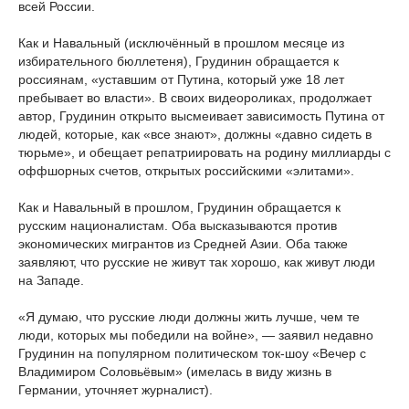
всей России.
Как и Навальный (исключённый в прошлом месяце из
избирательного бюллетеня), Грудинин обращается к
россиянам, «уставшим от Путина, который уже 18 лет
пребывает во власти». В своих видеороликах, продолжает
автор, Грудинин открыто высмеивает зависимость Путина от
людей, которые, как «все знают», должны «давно сидеть в
тюрьме», и обещает репатриировать на родину миллиарды с
оффшорных счетов, открытых российскими «элитами».
Как и Навальный в прошлом, Грудинин обращается к
русским националистам. Оба высказываются против
экономических мигрантов из Средней Азии. Оба также
заявляют, что русские не живут так хорошо, как живут люди
на Западе.
«Я думаю, что русские люди должны жить лучше, чем те
люди, которых мы победили на войне», — заявил недавно
Грудинин на популярном политическом ток-шоу «Вечер с
Владимиром Соловьёвым» (имелась в виду жизнь в
Германии, уточняет журналист).