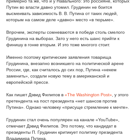
примерно та же, что и у Навального: это россияне, которых
Путин во власти давно утомил. Грудинин не боится
высмеивать зависимость В. В. Путина от таких людей,
которым на самом деле «давно» место «в тюрьме».
Впрочем, эксперты сомневаются в победе столь смелого
Грудинина на выборах. Зато у него есть шанс прийти к
финишу в гонке вторым. И это тоже многого стоит.
Именно поэтому критические заявления товарища
Грудинина, внезапно возникшего на политической арене
России, где, как считалось до сих пор, Путина «некем
заменить», создали новую тему в американской и
европейской прессе.
Как пишет Дэвид Филипов в
«The Washington Post»
, у этого
претендента на пост президента «нет шансов против
Путина». Однако человеку «присуще стремление к мечте».
Грудинин стал очень популярен на канале «YouTube»,
отмечает Дэвид Филипов. Это потому, что кандидат в
президенты П. Грудинин критикует политику президента
Владимира Путина.