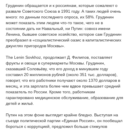
Грудинин обращается и к россиянам, которые сожалеют о
развале Советского Союза в 1991 году. А таких людей очень
много: по данным последнего опроса, их 58%. Грудинин
может показать этим людям что-то такое, чего не в
состоянии дать ни Навальный, ни Путин: совхоз имени
Ленина, бывшее советское хозяйство, которое сам Грудинин
преобразил в «социалистический оазис в капиталистических
джунглях пригородов Москвы».
The Lenin Sovkhoz, продолжает Д. Филипов, поставляет
фрукты и овощи в супермаркеты Москвы. Грудинин,
сказавший Соловьёву, что его доход в минувшем году
составил 20 миллионов рублей (около 351 тыс. долларов),
говорит, что его работники получают около 1370 долларов в
месяц, и эта зарплата более чем вдвое превышает средний
показатель по России. Кроме того, работникам
гарантировано медицинское обслуживание, образование для
детей и жильё.
Путин на этом фоне выглядит крайне бледно. Выступая на
съезде политической партии «Единая Россия», он пообещал
бороться с коррупцией, предложил больше стимулов