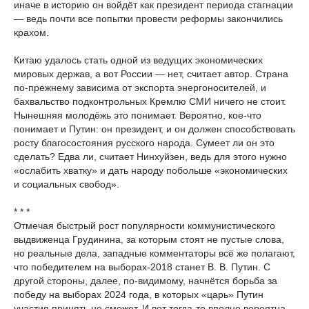
иначе в историю он войдёт как президент периода стагнации
— ведь почти все попытки провести реформы закончились
крахом.
Китаю удалось стать одной из ведущих экономических
мировых держав, а вот России — нет, считает автор. Страна
по-прежнему зависима от экспорта энергоносителей, и
бахвальство подконтрольных Кремлю СМИ ничего не стоит.
Нынешняя молодёжь это понимает. Вероятно, кое-что
понимает и Путин: он президент, и он должен способствовать
росту благосостояния русского народа. Сумеет ли он это
сделать? Едва ли, считает Нинхуйзен, ведь для этого нужно
«ослабить хватку» и дать народу побольше «экономических
и социальных свобод».
* * *
Отмечая быстрый рост популярности коммунистического
выдвиженца Грудинина, за которым стоят не пустые слова,
но реальные дела, западные комментаторы всё же полагают,
что победителем на выборах-2018 станет В. В. Путин. С
другой стороны, далее, по-видимому, начнётся борьба за
победу на выборах 2024 года, в которых «царь» Путин
участия принять не сможет. И вот тогда-то вполне вероятна