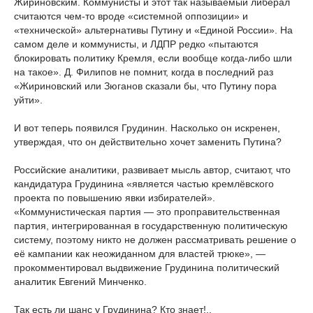
Жириновским. Коммунисты и этот так называемый либерал
считаются чем-то вроде «системной оппозиции» и
«технической» альтернативы Путину и «Единой России». На
самом деле и коммунисты, и ЛДПР редко «пытаются
блокировать политику Кремля, если вообще когда-либо шли
на такое». Д. Филипов не помнит, когда в последний раз
«Жириновский или Зюганов сказали бы, что Путину пора
уйти».
И вот теперь появился Грудинин. Насколько он искренен,
утверждая, что он действительно хочет заменить Путина?
Российские аналитики, развивает мысль автор, считают, что
кандидатура Грудинина «является частью кремлёвского
проекта по повышению явки избирателей».
«Коммунистическая партия — это проправительственная
партия, интегрированная в государственную политическую
систему, поэтому никто не должен рассматривать решение о
её кампании как неожиданном для властей трюке», —
прокомментировал выдвижение Грудинина политический
аналитик Евгений Минченко.
Так есть ли шанс у Грудинина? Кто знает!..