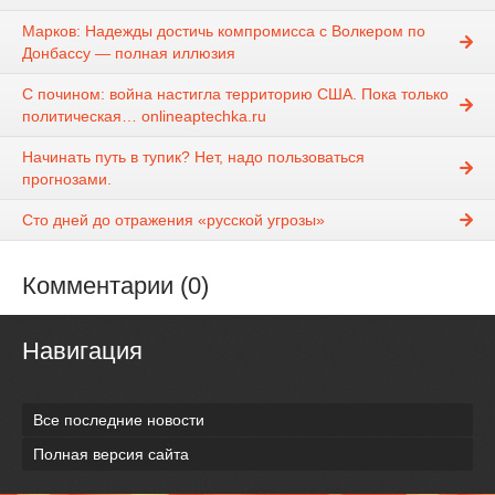
Марков: Надежды достичь компромисса с Волкером по
Донбассу — полная иллюзия
С почином: война настигла территорию США. Пока только
политическая… onlineaptechka.ru
Начинать путь в тупик? Нет, надо пользоваться
прогнозами.
Сто дней до отражения «русской угрозы»
Комментарии (0)
Навигация
Все последние новости
Полная версия сайта