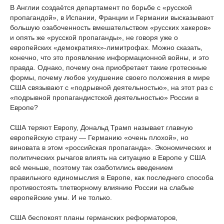
В Англии создаётся департамент по борьбе с «русской
пропагандой», в Испании, Франции и Германии высказывают
большую озабоченность вмешательством «русских хакеров»
и опять же «русской пропаганды», не говоря уже о
европейских «демократиях»-лимитрофах. Можно сказать,
конечно, что это проявление информационной войны, и это
правда. Однако, почему она приобретает такие гротескные
формы, почему любое ухудшение своего положения в мире
США связывают с «подрывной деятельностью», на этот раз с
«подрывной пропагандистской деятельностью» России в
Европе?
США теряют Европу, Дональд Трамп называет главную
европейскую страну — Германию «очень плохой», но
виновата в этом «российская пропаганда». Экономических и
политических рычагов влиять на ситуацию в Европе у США
всё меньше, поэтому так озаботились введением
правильного единомыслия в Европе, как последнего способа
противостоять тлетворному влиянию России на слабые
европейские умы. И не только.
США беспокоят планы германских реформаторов,