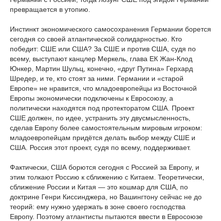
превращается в утопию.
Инстинкт экономического самосохранения Германии борется
сегодня со своей атлантической солидарностью. Кто
победит: СШЕ или США? За СШЕ и против США, судя по
всему, выступают канцлер Меркель, глава ЕК Жан-Клод
Юнкер, Мартин Шульц, конечно, «друг Путина» Герхард
Шредер, и те, кто стоят за ними. Германии и «старой
Европе» не нравится, что младоевропейцы из Восточной
Европы экономически подключены к Евросоюзу, а
политически находятся под протекторатом США. Проект
СШЕ должен, по идее, устранить эту двусмысленность,
сделав Европу более самостоятельным мировым игроком:
младоевропейцам придётся делать выбор между СШЕ и
США. Россия этот проект, судя по всему, поддерживает.
Фактически, США борются сегодня с Россией за Европу, и
этим толкают Россию к сближению с Китаем. Теоретически,
сближение России и Китая — это кошмар для США, по
доктрине Генри Киссинджера, но Вашингтону сейчас не до
теорий: ему нужно удержать в зоне своего господства
Европу. Поэтому атлантисты пытаются ввести в Евросоюзе