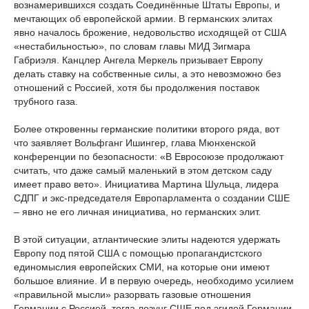
вознамерившихся создать Соединённые Штаты Европы, и
мечтающих об европейской армии. В германских элитах
явно началось брожение, недовольство исходящей от США
«нестабильностью», по словам главы МИД Зигмара
Габриэля. Канцлер Ангела Меркель призывает Европу
делать ставку на собственные силы, а это невозможно без
отношений с Россией, хотя бы продолжения поставок
трубного газа.
Более откровенны германские политики второго ряда, вот
что заявляет Вольфганг Ишингер, глава Мюнхенской
конференции по безопасности: «В Евросоюзе продолжают
считать, что даже самый маленький в этом детском саду
имеет право вето». Инициатива Мартина Шульца, лидера
СДПГ и экс-председателя Европарламента о создании СШЕ
– явно не его личная инициатива, но германских элит.
В этой ситуации, атлантические элиты надеются удержать
Европу под пятой США с помощью пропагандистского
единомыслия европейских СМИ, на которые они имеют
большое влияние. И в первую очередь, необходимо усилием
«правильной мысли» разорвать газовые отношения
Германии с Россией, тогда лозунг СШЕ под эгидой Германии