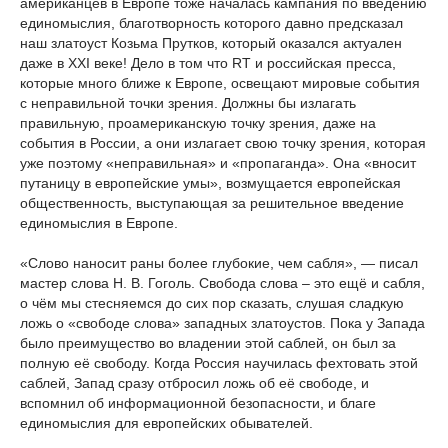
американцев в Европе тоже началась кампания по введению
единомыслия, благотворность которого давно предсказал
наш златоуст Козьма Прутков, который оказался актуален
даже в XXI веке! Дело в том что RT и российская пресса,
которые много ближе к Европе, освещают мировые события
с неправильной точки зрения. Должны бы излагать
правильную, проамериканскую точку зрения, даже на
события в России, а они излагает свою точку зрения, которая
уже поэтому «неправильная» и «пропаганда». Она «вносит
путаницу в европейские умы», возмущается европейская
общественность, выступающая за решительное введение
единомыслия в Европе.
«Слово наносит раны более глубокие, чем сабля», — писал
мастер слова Н. В. Гоголь. Свобода слова – это ещё и сабля,
о чём мы стесняемся до сих пор сказать, слушая сладкую
ложь о «свободе слова» западных златоустов. Пока у Запада
было преимущество во владении этой саблей, он был за
полную её свободу. Когда Россия научилась фехтовать этой
саблей, Запад сразу отбросил ложь об её свободе, и
вспомнил об информационной безопасности, и благе
единомыслия для европейских обывателей.