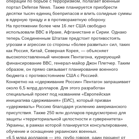
операций по борьбе с терроризмом, полагает военный
портал Defense News. Также планируется приобрести
десятки тысяч единиц боеприпасов и влить солидные суммы
в ядерную триаду и в противоракетную оборону.
На протяжении более чем 16 лет США свободно
использовали ВВС в Ираке, Афганистане и Сирии. Однако
теперь Соединенным Штатам предстоит противостоять
угрозам и агрессии со стороны «более развитых» сил, таких
как Россия, Китай, Северная Корея, — объясняет
высокопоставленный чиновник Пентагона, курирующий
финансирование ВВС, генерал-майор Джон Плетчер. Таким
образом, он прямо связывает планирование военного
бюджета с противостоянием США с Россией.
Конкретно на «сдерживание России» Пентагон запрашивает
около 6,5 млрд долларов. Для этого разработан
специальный проект под названием «Европейская
инициатива сдерживания» (ЕИС), который призван
«удерживать» Россию благодаря усилению американского
присутствия. Также 250 млн долларов предусмотрено для
защиты «территориальной целостности и суверенитета»
Украины, в рамках которой планируется консультирование,
обучение и оснащение украинских военных.
«6,5 млрд долларов — это, грубо говоря, один процент от