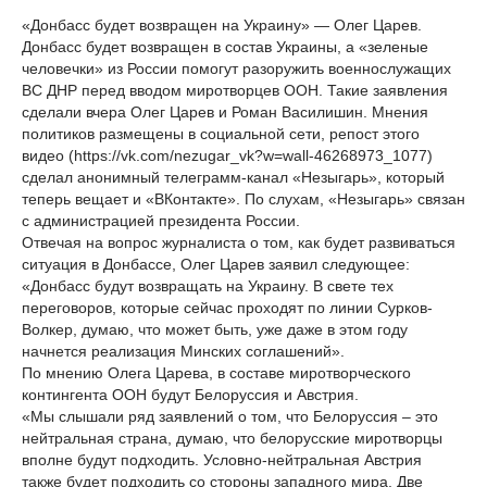
«Донбасс будет возвращен на Украину» — Олег Царев.
Донбасс будет возвращен в состав Украины, а «зеленые
человечки» из России помогут разоружить военнослужащих
ВС ДНР перед вводом миротворцев ООН. Такие заявления
сделали вчера Олег Царев и Роман Василишин. Мнения
политиков размещены в социальной сети, репост этого
видео (https://vk.com/nezugar_vk?w=wall-46268973_1077)
сделал анонимный телеграмм-канал «Незыгарь», который
теперь вещает и «ВКонтакте». По слухам, «Незыгарь» связан
с администрацией президента России.
Отвечая на вопрос журналиста о том, как будет развиваться
ситуация в Донбассе, Олег Царев заявил следующее:
«Донбасс будут возвращать на Украину. В свете тех
переговоров, которые сейчас проходят по линии Сурков-
Волкер, думаю, что может быть, уже даже в этом году
начнется реализация Минских соглашений».
По мнению Олега Царева, в составе миротворческого
контингента ООН будут Белоруссия и Австрия.
«Мы слышали ряд заявлений о том, что Белоруссия – это
нейтральная страна, думаю, что белорусские миротворцы
вполне будут подходить. Условно-нейтральная Австрия
также будет подходить со стороны западного мира. Две