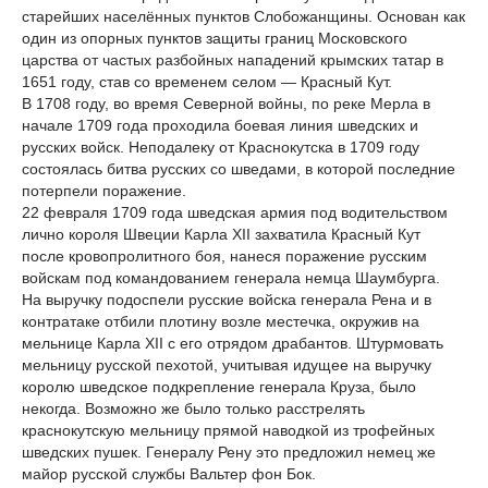
старейших населённых пунктов Слобожанщины. Основан как
один из опорных пунктов защиты границ Московского
царства от частых разбойных нападений крымских татар в
1651 году, став со временем селом — Красный Кут.
В 1708 году, во время Северной войны, по реке Мерла в
начале 1709 года проходила боевая линия шведских и
русских войск. Неподалеку от Краснокутска в 1709 году
состоялась битва русских со шведами, в которой последние
потерпели поражение.
22 февраля 1709 года шведская армия под водительством
лично короля Швеции Карла XII захватила Красный Кут
после кровопролитного боя, нанеся поражение русским
войскам под командованием генерала немца Шаумбурга.
На выручку подоспели русские войска генерала Рена и в
контратаке отбили плотину возле местечка, окружив на
мельнице Карла XII с его отрядом драбантов. Штурмовать
мельницу русской пехотой, учитывая идущее на выручку
королю шведское подкрепление генерала Круза, было
некогда. Возможно же было только расстрелять
краснокутскую мельницу прямой наводкой из трофейных
шведских пушек. Генералу Рену это предложил немец же
майор русской службы Вальтер фон Бок.