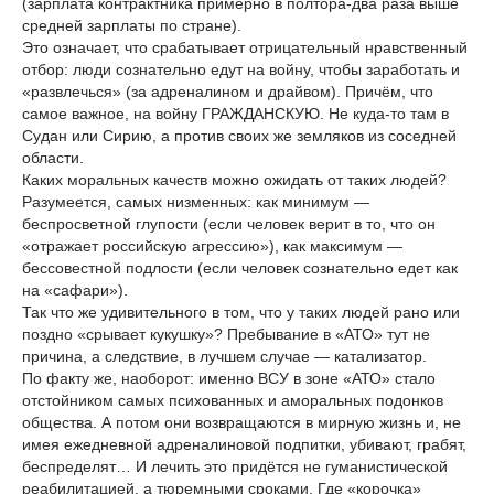
(зарплата контрактника примерно в полтора-два раза выше
средней зарплаты по стране).
Это означает, что срабатывает отрицательный нравственный
отбор: люди сознательно едут на войну, чтобы заработать и
«развлечься» (за адреналином и драйвом). Причём, что
самое важное, на войну ГРАЖДАНСКУЮ. Не куда-то там в
Судан или Сирию, а против своих же земляков из соседней
области.
Каких моральных качеств можно ожидать от таких людей?
Разумеется, самых низменных: как минимум —
беспросветной глупости (если человек верит в то, что он
«отражает российскую агрессию»), как максимум —
бессовестной подлости (если человек сознательно едет как
на «сафари»).
Так что же удивительного в том, что у таких людей рано или
поздно «срывает кукушку»? Пребывание в «АТО» тут не
причина, а следствие, в лучшем случае — катализатор.
По факту же, наоборот: именно ВСУ в зоне «АТО» стало
отстойником самых психованных и аморальных подонков
общества. А потом они возвращаются в мирную жизнь и, не
имея ежедневной адреналиновой подпитки, убивают, грабят,
беспределят… И лечить это придётся не гуманистической
реабилитацией, а тюремными сроками. Где «корочка»