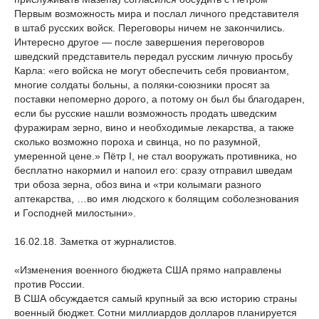
Первым возможность мира и послал личного представителя
в штаб русских войск. Переговоры ничем не закончились.
Интересно другое — после завершения переговоров
шведский представитель передал русским личную просьбу
Карла: «его войска не могут обеспечить себя провиантом,
многие солдаты больны, а поляки-союзники просят за
поставки непомерно дорого, а потому он был бы благодарен,
если бы русские нашли возможность продать шведским
фуражирам зерно, вино и необходимые лекарства, а также
сколько возможно пороха и свинца, но по разумной,
умеренной цене.» Пётр I, не стал вооружать противника, но
бесплатно накормил и напоил его: сразу отправил шведам
три обоза зерна, обоз вина и «три колымаги разного
аптекарства, …во имя людского к болящим соболезнования
и Господней милостыни».
16.02.18. Заметка от журналистов.
«Изменения военного бюджета США прямо направлены
против России.
В США обсуждается самый крупный за всю историю страны
военный бюджет. Сотни миллиардов долларов планируется