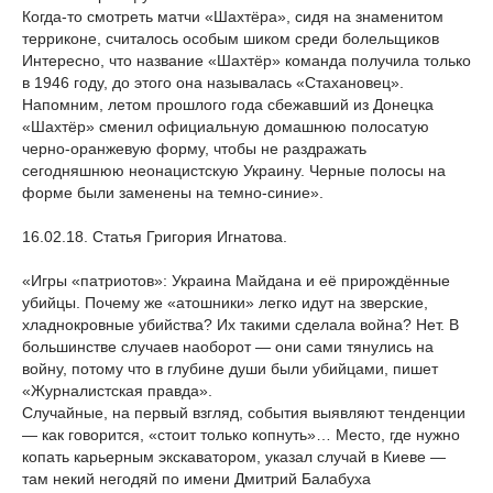
Когда-то смотреть матчи «Шахтёра», сидя на знаменитом
терриконе, считалось особым шиком среди болельщиков
Интересно, что название «Шахтёр» команда получила только
в 1946 году, до этого она называлась «Стахановец».
Напомним, летом прошлого года сбежавший из Донецка
«Шахтёр» сменил официальную домашнюю полосатую
черно-оранжевую форму, чтобы не раздражать
сегодняшнюю неонацистскую Украину. Черные полосы на
форме были заменены на темно-синие».
16.02.18. Статья Григория Игнатова.
«Игры «патриотов»: Украина Майдана и её прирождённые
убийцы. Почему же «атошники» легко идут на зверские,
хладнокровные убийства? Их такими сделала война? Нет. В
большинстве случаев наоборот — они сами тянулись на
войну, потому что в глубине души были убийцами, пишет
«Журналистская правда».
Случайные, на первый взгляд, события выявляют тенденции
— как говорится, «стоит только копнуть»… Место, где нужно
копать карьерным экскаватором, указал случай в Киеве —
там некий негодяй по имени Дмитрий Балабуха