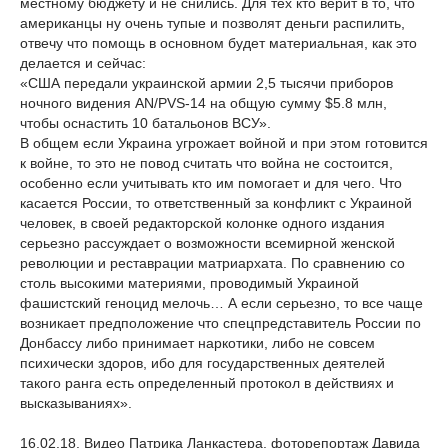
местному бюджету и не снились. Для тех кто верит в то, что
американцы ну очень тупые и позволят деньги распилить,
отвечу что помощь в основном будет материальная, как это
делается и сейчас:
«США передали украинской армии 2,5 тысячи приборов
ночного видения AN/PVS-14 на общую сумму $5.8 млн,
чтобы оснастить 10 батальонов ВСУ».
В общем если Украина угрожает войной и при этом готовится
к войне, то это не повод считать что война не состоится,
особенно если учитывать кто им помогает и для чего. Что
касается России, то ответственный за конфликт с Украиной
человек, в своей редакторской колонке одного издания
серьезно рассуждает о возможности всемирной женской
революции и реставрации матриархата. По сравнению со
столь высокими материями, проводимый Украиной
фашистский геноцид мелочь… А если серьезно, то все чаще
возникает предположение что спецпредставитель России по
Донбассу либо принимает наркотики, либо не совсем
психически здоров, ибо для государственных деятелей
такого ранга есть определенный протокол в действиях и
высказываниях».
16.02.18. Видео Патрика Ланкастера, фоторепортаж Давида