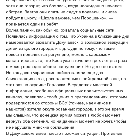
хотя они говорят, что боялись, когда неожиданно начался
обстрел. Завтра они опять не сядут в подвалы, и снова
пойдут в школу. «Школа важнее, чем Порошенко», —
признается один из ребят.
Волна паники, как обычно, охватила социальные сети.
Появилась информация о том, что Украина в ближайшие дни
намеревается захватить Докучаевск, о возможной эвакуации
детей из целого города, и т. д. Судя по тому, что такие
новости появляются регулярно, можно с сарказмом
констатировать то, что Киев уже в течение трех лет два раза
в месяц проводит общее наступление. Но дело не в этом.
Не так давно украинские войска заняли еще два
близлежащих села, расположенных в нейтральной зоне, на
этот раз на окраине Горловки. В средствах массовой
информации, особенно официальных правительственных
каналах, появились сообщения о преследованиях, которым
подвергаются со стороны ВСУ (точнее, наемников и
нацистов) жители оккупированных городов, в это же время
мы слышим, что донецкая армия может в любой момент
вернуть оба селения, но на данный момент не хочет, чтобы
не нарушать минские соглашения.
В Докучаевске имеет место похожая ситуация. Противник