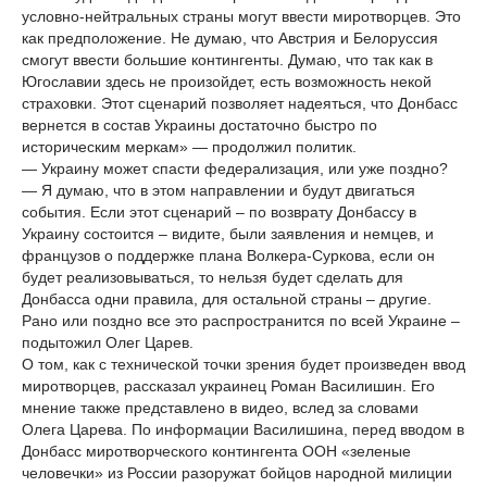
условно-нейтральных страны могут ввести миротворцев. Это
как предположение. Не думаю, что Австрия и Белоруссия
смогут ввести большие контингенты. Думаю, что так как в
Югославии здесь не произойдет, есть возможность некой
страховки. Этот сценарий позволяет надеяться, что Донбасс
вернется в состав Украины достаточно быстро по
историческим меркам» — продолжил политик.
— Украину может спасти федерализация, или уже поздно?
— Я думаю, что в этом направлении и будут двигаться
события. Если этот сценарий – по возврату Донбассу в
Украину состоится – видите, были заявления и немцев, и
французов о поддержке плана Волкера-Суркова, если он
будет реализовываться, то нельзя будет сделать для
Донбасса одни правила, для остальной страны – другие.
Рано или поздно все это распространится по всей Украине –
подытожил Олег Царев.
О том, как с технической точки зрения будет произведен ввод
миротворцев, рассказал украинец Роман Василишин. Его
мнение также представлено в видео, вслед за словами
Олега Царева. По информации Василишина, перед вводом в
Донбасс миротворческого контингента ООН «зеленые
человечки» из России разоружат бойцов народной милиции