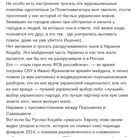
Не особо есть настроение трогать эти журнашлюшные
помойки однотипные (а Политнавигатора мне хватило, после
прочтения у них историй от беглых украинских мэров,
бежавших из городов своих при обстрелах и начала у
городов и людей, за которых они в ответе, той жизни когда
познаётся кто друг, а кто так…где ухитрились выливать
помои, даже на уже убитого Ищенко)…
Нет желания и трогать раскручиваемого ныне в Украине
Коцабу. Это майданная часть Украины и нас она мало
касается, как бы его не раскручивали и в России.
Его — «гори гори ясно ФСБ российское», — во время
погрома СБУ в Ивано-Франковске времён майдана, я лично
помню (а вам напомню) и медведчуковско-порошенковские
разборки, кто из них круче украинский националист, или кто
из них краще — лучший украинский выбор либо «лучший»
выбор украинского народа, кто лучше партнер или кум сами
знаете кого, меня волнует мало….
Наравне с противостоянием между Порошенко и
Саакашвили…
Вот если бы Руслан Коцаба «ужасал» Европу этим своим
видео (второе в посте, которое он снимал сам) периода
февраля 2014, с показом разгромленного и сожженного