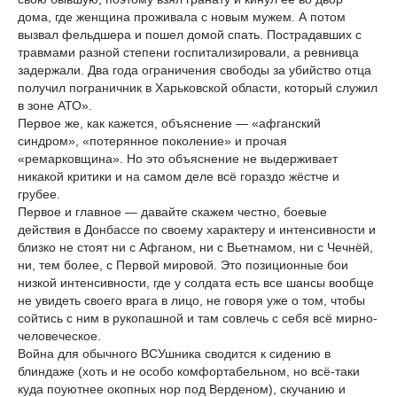
дома, где женщина проживала с новым мужем. А потом
вызвал фельдшера и пошел домой спать. Пострадавших с
травмами разной степени госпитализировали, а ревнивца
задержали. Два года ограничения свободы за убийство отца
получил пограничник в Харьковской области, который служил
в зоне АТО».
Первое же, как кажется, объяснение — «афганский
синдром», «потерянное поколение» и прочая
«ремарковщина». Но это объяснение не выдерживает
никакой критики и на самом деле всё гораздо жёстче и
грубее.
Первое и главное — давайте скажем честно, боевые
действия в Донбассе по своему характеру и интенсивности и
близко не стоят ни с Афганом, ни с Вьетнамом, ни с Чечнёй,
ни, тем более, с Первой мировой. Это позиционные бои
низкой интенсивности, где у солдата есть все шансы вообще
не увидеть своего врага в лицо, не говоря уже о том, чтобы
сойтись с ним в рукопашной и там совлечь с себя всё мирно-
человеческое.
Война для обычного ВСУшника сводится к сидению в
блиндаже (хоть и не особо комфортабельном, но всё-таки
куда поуютнее окопных нор под Верденом), скучанию и