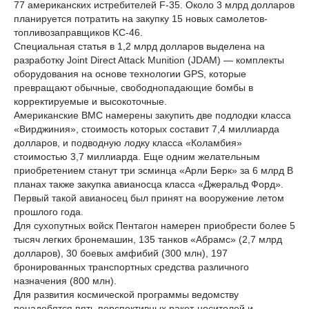
77 американских истребителей F-35. Около 3 млрд долларов
планируется потратить на закупку 15 новых самолетов-
топливозаправщиков KC-46.
Специальная статья в 1,2 млрд долларов выделена на
разработку Joint Direct Attack Munition (JDAM) — комплекты
оборудования на основе технологии GPS, которые
превращают обычные, свободнопадающие бомбы в
корректируемые и высокоточные.
Американские ВМС намерены закупить две подлодки класса
«Вирджиния», стоимость которых составит 7,4 миллиарда
долларов, и подводную лодку класса «Коламбия»
стоимостью 3,7 миллиарда. Еще одним желательным
приобретением станут три эсминца «Арли Берк» за 6 млрд В
планах также закупка авианосца класса «Джеральд Форд».
Первый такой авианосец был принят на вооружение летом
прошлого года.
Для сухопутных войск Пентагон намерен приобрести более 5
тысяч легких бронемашин, 135 танков «Абрамс» (2,7 млрд
долларов), 30 боевых амфибий (300 млн), 197
бронированных транспортных средства различного
назначения (800 млн).
Для развития космической программы ведомству
понадобятся пять перспективных ракет-носителей и