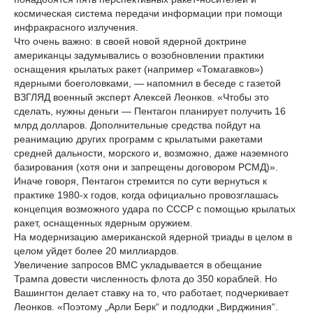
космическая система передачи информации при помощи
инфракрасного излучения.
Что очень важно: в своей новой ядерной доктрине
американцы задумывались о возобновлении практики
оснащения крылатых ракет (например «Томагавков»)
ядерными боеголовками, — напомнил в беседе с газетой
ВЗГЛЯД военный эксперт Алексей Леонков. «Чтобы это
сделать, нужны деньги — Пентагон планирует получить 16
млрд долларов. Дополнительные средства пойдут на
реанимацию других программ с крылатыми ракетами
средней дальности, морского и, возможно, даже наземного
базирования (хотя они и запрещены договором РСМД)».
Иначе говоря, Пентагон стремится по сути вернуться к
практике 1980-х годов, когда официально провозглашась
концепция возможного удара по СССР с помощью крылатых
ракет, оснащенных ядерным оружием.
На модернизацию американской ядерной триады в целом в
целом уйдет более 20 миллиардов.
Увеличение запросов ВМС укладывается в обещание
Трампа довести численность флота до 350 кораблей. Но
Вашингтон делает ставку на то, что работает, подчеркивает
Леонков. «Поэтому „Арли Берк“ и подлодки „Вирджиния“.