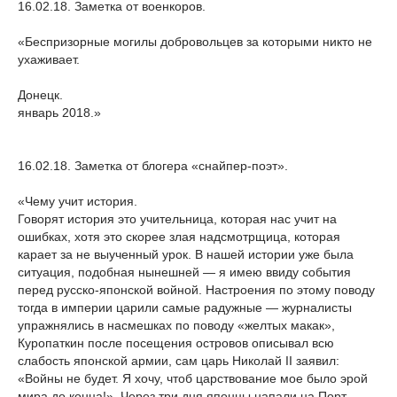
16.02.18. Заметка от военкоров.
«Беспризорные могилы добровольцев за которыми никто не
ухаживает.
Донецк.
январь 2018.»
16.02.18. Заметка от блогера «снайпер-поэт».
«Чему учит история.
Говорят история это учительница, которая нас учит на
ошибках, хотя это скорее злая надсмотрщица, которая
карает за не выученный урок. В нашей истории уже была
ситуация, подобная нынешней — я имею ввиду события
перед русско-японской войной. Настроения по этому поводу
тогда в империи царили самые радужные — журналисты
упражнялись в насмешках по поводу «желтых макак»,
Куропаткин после посещения островов описывал всю
слабость японской армии, сам царь Николай II заявил:
«Войны не будет. Я хочу, чтоб царствование мое было эрой
мира до конца!». Через три дня японцы напали на Порт-