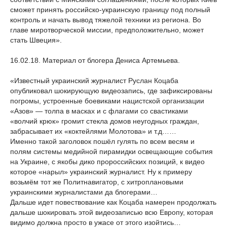
сможет принять российско-украинскую границу под полный
контроль и начать вывод тяжелой техники из региона. Во
главе миротворческой миссии, предположительно, может
стать Швеция».
16.02.18. Материал от блогера Дениса Артемьева.
«Известный украинский журналист Руслан Коцаба
опубликовал шокирующую видеозапись, где зафиксированы
погромы, устроенные боевиками нацистской организации
«Азов» — толпа в масках и с флагами со свастиками
«волчий крюк» громит стекла домов неугодных граждан,
забрасывает их «коктейлями Молотова» и т.д……
Именно такой заголовок пошёл гулять по всем весям и
полям системы медийной пирамидки освещающие события
на Украине, с якобы дико пророссийских позиций, к видео
которое «нарыл» украинский журналист. Ну к примеру
возьмём тот же Политнавигатор, с хитроплановыми
украинскими журналистами да блогерами…
Дальше идет повествование как Коцаба намерен продолжать
дальше шокировать этой видеозаписью всю Европу, которая
видимо должна просто в ужасе от этого изойтись…