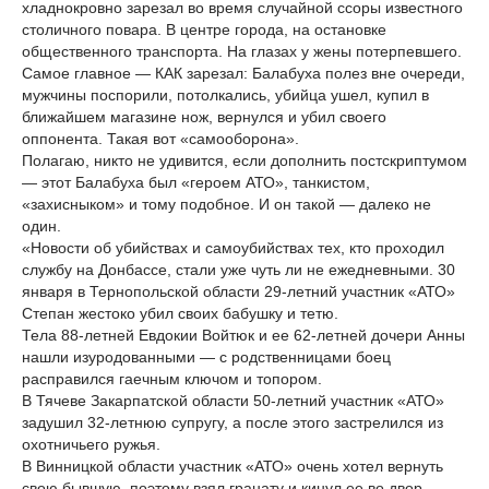
хладнокровно зарезал во время случайной ссоры известного
столичного повара. В центре города, на остановке
общественного транспорта. На глазах у жены потерпевшего.
Самое главное — КАК зарезал: Балабуха полез вне очереди,
мужчины поспорили, потолкались, убийца ушел, купил в
ближайшем магазине нож, вернулся и убил своего
оппонента. Такая вот «самооборона».
Полагаю, никто не удивится, если дополнить постскриптумом
— этот Балабуха был «героем АТО», танкистом,
«захисныком» и тому подобное. И он такой — далеко не
один.
«Новости об убийствах и самоубийствах тех, кто проходил
службу на Донбассе, стали уже чуть ли не ежедневными. 30
января в Тернопольской области 29-летний участник «АТО»
Степан жестоко убил своих бабушку и тетю.
Тела 88-летней Евдокии Войтюк и ее 62-летней дочери Анны
нашли изуродованными — с родственницами боец
расправился гаечным ключом и топором.
В Тячеве Закарпатской области 50-летний участник «АТО»
задушил 32-летнюю супругу, а после этого застрелился из
охотничьего ружья.
В Винницкой области участник «АТО» очень хотел вернуть
свою бывшую, поэтому взял гранату и кинул ее во двор