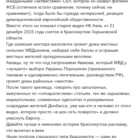
майданными «актвистами» СБУ, которое он назвал филией
ФСБ (отличное кстати сравнение, почему сейчас не
сравнивает), тогда было бы гораздо интересней, реакция
демократической европейской общественности…
Вместо этого он показал старое видео НК Азов, от 21
декабря 2015 года снятое в Краснокутске Харьковской
области.
Где азовская контора малолеток громит дома местных
сельских МВДшников, набирая себе баллы и устрашая
местных жителей прокуренными воплями.
Азовцы, ну те что под патронажем Авакова, который МВД у
«лучшего» выбора Украины Порошенко (признанного
таковым и одновременно легетимным, руководством РФ),
громят дома районных «ментов».
После такого зрелища, говорить про запытанных,
замученных по «сепаратистким» статьям, тех же харьковчан,
мариупольчан, сожженных одесситах и разорванных
снарядами жителей Донбасса, уже как-кто и неловко от этого
видео, которое просто «в шок сеть повергло» и должно
ужаснуть Европу…
Давайте лучше я немножко истории Краснокутска расскажу,
что вычитал в вики.
Ныне посёлок городского типа Краснокутск — один из