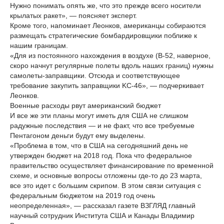
Нужно понимать опять же, что это прежде всего носители
крылатых ракет», — поясняет эксперт.
Кроме того, напоминает Леонков, американцы собираются
размещать стратегические бомбардировщики поближе к
нашим границам.
«Для из постоянного нахождения в воздухе (B-52, наверное,
скоро начнут регулярные полеты вдоль наших границ) нужны
самолеты-заправщики. Отсюда и соответствующее
требование закупить заправщики KC-46», — подчеркивает
Леонков.
Военные расходы рвут американский бюджет
И все же эти планы могут иметь для США не слишком
радужные последствия — и не факт, что все требуемые
Пентагоном деньги будут ему выделены.
«Проблема в том, что в США на сегодняшний день не
утвержден бюджет на 2018 год. Пока что федеральное
правительство осуществляет финансирование по временной
схеме, и основные вопросы отложены где-то до 23 марта,
все это идет с большим скрипом. В этом связи ситуация с
федеральным бюджетом на 2019 год очень
неопределенная», — рассказал газете ВЗГЛЯД главный
научный сотрудник Института США и Канады Владимир