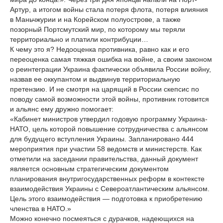
Артур, а итогом войны стала потеря флота, потеря влияния
в Маньчжурии и на Корейском полуострове, а также
позорный Портсмутский мир, по которому мы теряли
территориально и платили контрибуции…
К чему это я? Недооценка противника, равно как и его
переоценка самая тяжкая ошибка на войне, а своим законом
о реинтеграции Украина фактически объявила России войну,
назвав ее оккупантом и выдвинув территориальную
претензию. И не смотря на царящий в России скепсис по
поводу самой возможности этой войны, противник готовится
и альянс ему дружно помогает:
«Кабинет министров утвердил годовую программу Украина-
НАТО, цель которой повышение сотрудничества с альянсом
для будущего вступления Украины. Запланировано 444
мероприятия при участии 58 ведомств и министерств. Как
отметили на заседании правительства, данный документ
является основным стратегическим документом
планирования внутригосударственных реформ в контексте
взаимодействия Украины с Североатлантическим альянсом.
Цель этого взаимодействия — подготовка к приобретению
членства в НАТО.»
Можно конечно посмеяться с дурачков, надеющихся на