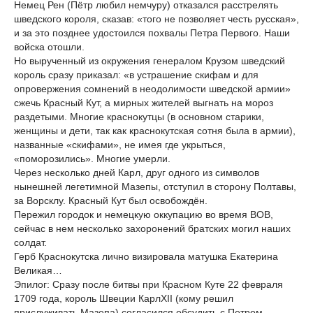
Немец Рен (Пётр любил немчуру) отказался расстрелять
шведского короля, сказав: «того не позволяет честь русская»,
и за это позднее удостоился похвалы Петра Первого. Наши
войска отошли.
Но вырученный из окружения генералом Крузом шведский
король сразу приказал: «в устрашение скифам и для
опровержения сомнений в неодолимости шведской армии»
сжечь Красный Кут, а мирных жителей выгнать на мороз
раздетыми. Многие краснокутцы (в основном старики,
женщины и дети, так как краснокутская сотня была в армии),
названные «скифами», не имея где укрыться,
«поморозились». Многие умерли.
Через несколько дней Карл, друг одного из символов
нынешней легетимной Мазепы, отступил в сторону Полтавы,
за Ворсклу. Красный Кут был освобождён.
Пережил городок и немецкую оккупацию во время ВОВ,
сейчас в нем несколько захоронений братских могил наших
солдат.
Герб Краснокутска лично визировала матушка Екатерина
Великая…
Эпилог: Сразу после битвы при Красном Куте 22 февраля
1709 года, король Швеции КарлXII (кому решил
прислуживать Мазепа) согласился обсудить с Петром