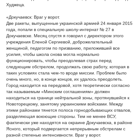
Худжеца.
«Докучаевск: Враг у ворот.
Две ракеты, выпущенные украинской армией 24 января 2015
года, попали в специальную школу-интернат № 27 в
Докучаевске. Месяц спустя я говорил с директором этого
учреждения Еленой Сергиевой, доброжелательный
женщиной, педагогом по призванию, приложившей все
усилия, чтобы школа снова могла нормально
функционировать, чтобы преодолевая страх перед
следующим обстрелом, продолжать свою работу, которая в
таких условиях стала чем-то вроде миссии. Проблем было
очень много, но, в конце концов, их удалось преодолеть.
Город находится на передовой, хотя теоретически согласно
так называемым «Минским соглашениям» должен
находиться на границе нейтральной зоны, протянувшейся к
Новоторецкому, занятому украинскими войсками. Между
этими районами тянется полоса горнодобывающих отвалов,
разделяющая воюющие стороны. Тем не менее ВСУ,
фактически уже находятся на окраине Докучаевска, в районе
Ясного, который подвергается непрерывным обстрелам с
разной степенью интенсивности. Враг у ворот.