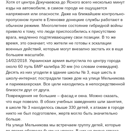
Хотя от центра Докучаевска до Ясного всего несколько минут
езды на автомобиле, в самом городе не ощущается
напряжения или опасности. Даже на ближайшем контрольно-
пропускном пункте в Еленовке донецкие службы работают в
обычном режиме. Многолетнее состояние гибридной войны
привело к тому, что люди приспособились к присутствию
врага, медленно подтягивающему свои позиции. В то же
время, это означает, что жители не готовы к эскалации
военных действий, которые могут внезапно застать их в еще
большем масштабе.
14/02/2018. Украинская армия выпустила по центру города
около 60 пуль БМР калибра 30 мм (по словам очевидцев).
Десять из них угодили в здание школы № 3, еще шесть в
школу-интернат, пострадали также дом на улице Мельникова
и парикмахерская. Все цели находились в непосредственной
близости друг от друга.
Повреждения не большие – фасад и окна. Можно сказать,
что еще повезло. В обоих учебных заведениях шли занятия,
в школе № 3 находилось свыше 330 детей, к атакам в городе
никто не был подготовлен, жертв могло быть значительно
больше.
На улице Мельникова мы встречаем группу детей, которые
во время обстрела были на уроках. В них не видно страха,