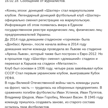
16.02.18. Сообщение от журналистов.
«Конец эпохи: донецкий «Шахтер» стал мариупольским
клубом. Легендарный донецкий футбольный клуб «Шахтер»
официально сменил регистрацию на мариупольскую.
Информация об этом появилась вчера в Едином
государственном реестре юридических лиц, физических лиц-
предпринимателей Украины.
До 2014 года домашним стадионом «горняков» была
«Донбасс Арена», после начала войны в 2014 году
домашние матчи команда проводила вo Львове на стадионе
«Арена Львов», который также был построен к Евро-2012. Но
в прошлом году «Шахтёр» сменил «домашний» стадион и
переехал в Харьков на стадион «Металлист».
Клуб был основан в 1936 году, четыре раза завоёвывал кубок
СССР. Стал первым украинским клубом, выигравшим Кубок
УЕФА.
В годы Великой Отечественной войны часть команды ушла
на фронт, часть — трудилась на оборонных предприятиях. В
сражениях погибли футболисты Иван Устинов, Иван Путятов,
Владимир Шкуров, Иван Горобец, Михаил Васин. В 1945 году
команду пришлось создавать заново, из старого состава
осталось трое футболистов.