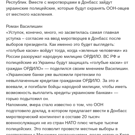
Республик. Вместе с миротворцами в Донбасс зайдут
украинские полицейские, которые будут охранять ООН-овцев
от местного населения.
Роман Василишин
«Уступок, конечно, много, но засветилась самая главная
уступка – согласие на ввод миротворцев в Донбасс после
выборов президента. Как именно это будет выглядеть:
«голубые каски» войдут тогда, когда «зеленые человечки» из
России разоружат народную милицию ОРДИЛО. ВС РФ и
полицейские из Украины будут защищать «голубые каски» от
граждан ОРДИЛО» — поделился своим мнением Василишин.
«Украинские банки уже выложили претензии по
невыплаченным кредитам гражданам ОРДИЛО. За это и
воевали, и погибали бойцы народной милиции, чтобы иметь
возможность выплатить кредиты украинским банкам» —
горько подытожил он.
Напомним, вчера стало известно о том, что ООН
подготовило доклад, в котором предлагает ввести в Донбасс
миротворческий контингент в составе 20 тысяч
военнослужащих не из стран НАТО плюс четыре тысячи
полицейских. Это позволит провести местные выборы в
соответствии с Минскими соглашениями, после которых Киев