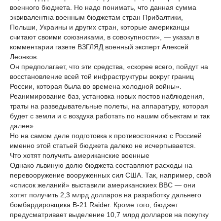
военного бюджета. Но надо понимать, что данная сумма
эквивалентна военным бюджетам стран Прибалтики,
Польши, Украины и других стран, которые американцы
считают своими союзниками, в совокупности», — указал в
комментарии газете ВЗГЛЯД военный эксперт Алексей
Леонков.
Он предполагает, что эти средства, «скорее всего, пойдут на
восстановление всей той инфраструктуры вокруг границ
России, которая была во времена холодной войны».
Реанимирование баз, установка новых постов наблюдения,
траты на разведывательные полеты, на аппаратуру, которая
будет с земли и с воздуха работать по нашим объектам и так
далее».
Но на самом деле подготовка к противостоянию с Россией
именно этой статьей бюджета далеко не исчерпывается.
Что хотят получить американские военные
Однако львиную долю бюджета составляют расходы на
перевооружение вооруженных сил США. Так, например, свой
«список желаний» выставили американскиех ВВС — они
хотят получить 2,3 млрд долларов на разработку дальнего
бомбардировщика B-21 Raider. Кроме того, бюджет
предусматривает выделение 10,7 млрд долларов на покупку