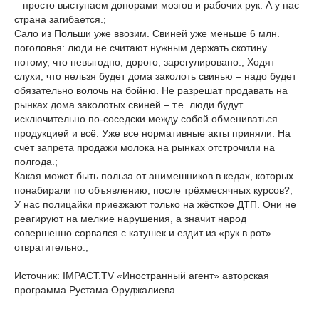
– просто выступаем донорами мозгов и рабочих рук. А у нас
страна загибается.;
Сало из Польши уже ввозим. Свиней уже меньше 6 млн.
поголовья: люди не считают нужным держать скотину
потому, что невыгодно, дорого, зарегулировано.; Ходят
слухи, что нельзя будет дома заколоть свинью – надо будет
обязательно волочь на бойню. Не разрешат продавать на
рынках дома заколотых свиней – т.е. люди будут
исключительно по-соседски между собой обмениваться
продукцией и всё. Уже все нормативные акты приняли. На
счёт запрета продажи молока на рынках отстрочили на
полгода.;
Какая может быть польза от анимешников в кедах, которых
понабирали по объявлению, после трёхмесячных курсов?;
У нас полицайки приезжают только на жёсткое ДТП. Они не
реагируют на мелкие нарушения, а значит народ
совершенно сорвался с катушек и ездит из «рук в рот»
отвратительно.;
Источник: IMPACT.TV «Иностранный агент» авторская
программа Рустама Оруджалиева