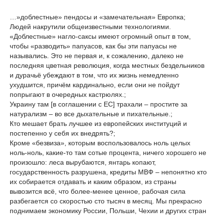
…»доблестные» пендосы и «замечательная» Европка;
Людей накрутили общеизвестными технологиями.
«Доблестные» нагло-саксы имеют огромный опыт в том,
чтобы «разводить» папуасов, как бы эти папуасы не
назывались. Это не первая и, к сожалению, далеко не
последняя цветная революция, когда местных бездельников
и дурачьё убеждают в том, что их жизнь немедленно
ухудшится, причём кардинально, если они не пойдут
попрыгают в очередных кастрюлях.;
Украину там [в соглашении с ЕС] трахали – простите за
натурализм – во все дыхательные и пихательные.;
Кто мешает брать лучшее из европейских институций и
постепенно у себя их внедрять?;
Кроме «безвиза», которым воспользовалось ноль целых
ноль-ноль, какие-то там сотые процента, ничего хорошего не
произошло: леса вырубаются, янтарь копают,
государственность разрушена, кредиты МВФ – непонятно кто
их собирается отдавать и каким образом, из страны
вывозится всё, что более-менее ценное, рабочая сила
разбегается со скоростью сто тысяч в месяц. Мы прекрасно
поднимаем экономику России, Польши, Чехии и других стран