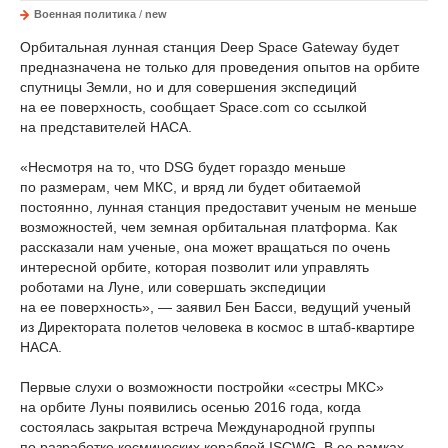
Военная политика
/
new
Орбитальная лунная станция Deep Space Gateway будет
предназначена не только для проведения опытов на орбите
спутницы Земли, но и для совершения экспедиций
на ее поверхность, сообщает Space.com со ссылкой
на представителей НАСА.
«Несмотря на то, что DSG будет гораздо меньше
по размерам, чем МКС, и вряд ли будет обитаемой
постоянно, лунная станция предоставит ученым не меньше
возможностей, чем земная орбитальная платформа. Как
рассказали нам ученые, она может вращаться по очень
интересной орбите, которая позволит или управлять
роботами на Луне, или совершать экспедиции
на ее поверхность», — заявил Бен Басси, ведущий ученый
из Директората полетов человека в космос в штаб-квартире
НАСА.
Первые слухи о возможности постройки «сестры МКС»
на орбите Луны появились осенью 2016 года, когда
состоялась закрытая встреча Международной группы
по разработке космических кораблей ISCWG. В ее рамках