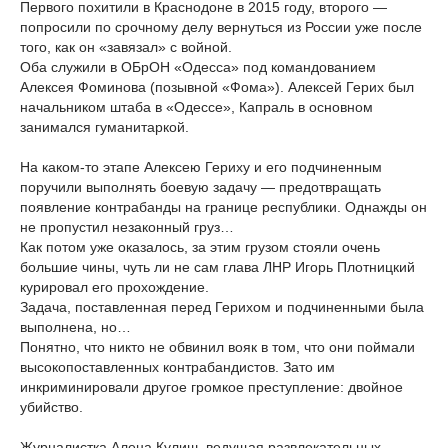
Первого похитили в Краснодоне в 2015 году, второго —
попросили по срочному делу вернуться из России уже после
того, как он «завязал» с войной.
Оба служили в ОБрОН «Одесса» под командованием
Алексея Фоминова (позывной «Фома»). Алексей Герих был
начальником штаба в «Одессе», Капраль в основном
занимался гуманитаркой.
На каком-то этапе Алексею Гериху и его подчиненным
поручили выполнять боевую задачу — предотвращать
появление контрабанды на границе республики. Однажды он
не пропустил незаконный груз…
Как потом уже оказалось, за этим грузом стояли очень
большие чины, чуть ли не сам глава ЛНР Игорь Плотницкий
курировал его прохождение.
Задача, поставленная перед Герихом и подчиненными была
выполнена, но…
Понятно, что никто не обвинил вояк в том, что они поймали
высокопоставленных контрабандистов. Зато им
инкриминировали другое громкое преступление: двойное
убийство.
Журналистка Алена Кулиш, ведущая развлекательных