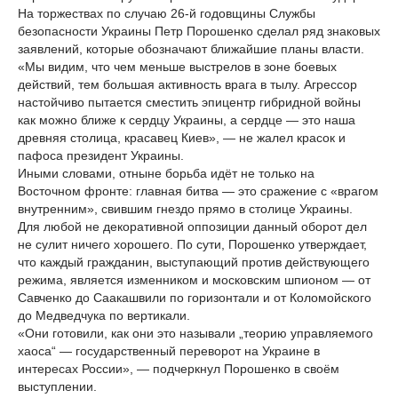
На торжествах по случаю 26-й годовщины Службы
безопасности Украины Петр Порошенко сделал ряд знаковых
заявлений, которые обозначают ближайшие планы власти.
«Мы видим, что чем меньше выстрелов в зоне боевых
действий, тем большая активность врага в тылу. Агрессор
настойчиво пытается сместить эпицентр гибридной войны
как можно ближе к сердцу Украины, а сердце — это наша
древняя столица, красавец Киев», — не жалел красок и
пафоса президент Украины.
Иными словами, отныне борьба идёт не только на
Восточном фронте: главная битва — это сражение с «врагом
внутренним», свившим гнездо прямо в столице Украины.
Для любой не декоративной оппозиции данный оборот дел
не сулит ничего хорошего. По сути, Порошенко утверждает,
что каждый гражданин, выступающий против действующего
режима, является изменником и московским шпионом — от
Савченко до Саакашвили по горизонтали и от Коломойского
до Медведчука по вертикали.
«Они готовили, как они это называли „теорию управляемого
хаоса“ — государственный переворот на Украине в
интересах России», — подчеркнул Порошенко в своём
выступлении.