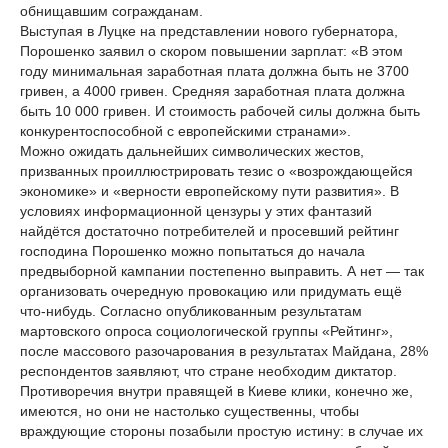
обнищавшим согражданам.
Выступая в Луцке на представлении нового губернатора,
Порошенко заявил о скором повышении зарплат: «В этом
году минимальная заработная плата должна быть не 3700
гривен, а 4000 гривен. Средняя заработная плата должна
быть 10 000 гривен. И стоимость рабочей силы должна быть
конкурентоспособной с европейскими странами».
Можно ожидать дальнейших символических жестов,
призванных проиллюстрировать тезис о «возрождающейся
экономике» и «верности европейскому пути развития». В
условиях информационной цензуры у этих фантазий
найдётся достаточно потребителей и просевший рейтинг
господина Порошенко можно попытаться до начала
предвыборной кампании постепенно выправить. А нет — так
организовать очередную провокацию или придумать ещё
что-нибудь. Согласно опубликованным результатам
мартовского опроса социологической группы «Рейтинг»,
после массового разочарования в результатах Майдана, 28%
респондентов заявляют, что стране необходим диктатор.
Противоречия внутри правящей в Киеве клики, конечно же,
имеются, но они не настолько существенны, чтобы
враждующие стороны позабыли простую истину: в случае их