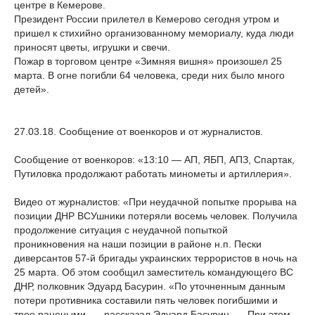
центре в Кемерове.
Президент России прилетел в Кемерово сегодня утром и
пришел к стихийно организованному мемориалу, куда люди
приносят цветы, игрушки и свечи.
Пожар в торговом центре «Зимняя вишня» произошел 25
марта. В огне погибли 64 человека, среди них было много
детей».
27.03.18. Сообщение от военкоров и от журналистов.
Сообщение от военкоров: «13:10 — АП, ЯБП, АПЗ, Спартак,
Путиловка продолжают работать минометы и артиллерия».
Видео от журналистов: «При неудачной попытке прорыва на
позиции ДНР ВСУшники потеряли восемь человек. Получила
продолжение ситуация с неудачной попыткой
проникновения на наши позиции в районе н.п. Пески
диверсантов 57-й бригады украинских террористов в ночь на
25 марта. Об этом сообщил заместитель командующего ВС
ДНР, полковник Эдуард Басурин. «По уточненным данным
потери противника составили пять человек погибшими и
трое ранеными, — рассказал Эдуард Басурин. — При этом,