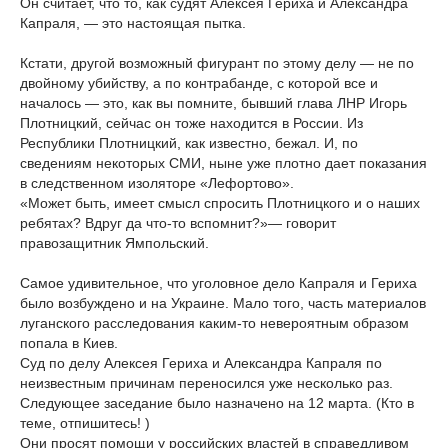
Он считает, что то, как судят Алексея Гериха и Александра
Капраля, — это настоящая пытка.
Кстати, другой возможный фигурант по этому делу — не по
двойному убийству, а по контрабанде, с которой все и
началось — это, как вы помните, бывший глава ЛНР Игорь
Плотницкий, сейчас он тоже находится в России. Из
Республики Плотницкий, как известно, бежал. И, по
сведениям некоторых СМИ, ныне уже плотно дает показания
в следственном изоляторе «Лефортово».
«Может быть, имеет смысл спросить Плотницкого и о наших
ребятах? Вдруг да что-то вспомнит?»— говорит
правозащитник Ямпольский.
Самое удивительное, что уголовное дело Капраля и Гериха
было возбуждено и на Украине. Мало того, часть материалов
луганского расследования каким-то невероятным образом
попала в Киев.
Суд по делу Алексея Гериха и Александра Капраля по
неизвестным причинам переносился уже несколько раз.
Следующее заседание было назначено на 12 марта. (Кто в
теме, отпишитесь! )
Они просят помощи у российских властей в справедливом