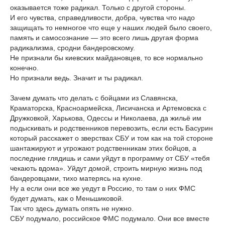
оказывается тоже радикал. Только с другой стороны.
И его чувства, справедливости, добра, чувства что надо
защищать то немногое что еще у наших людей было своего,
память и самосознание — это всего лишь другая форма
радикализма, сродни бандеровскому.
Не признали бы киевских майдановцев, то все нормально
конечно.
Но признали ведь. Значит и ты радикал.
Зачем думать что делать с бойцами из Славянска,
Краматорска, Красноармейска, Лисичанска и Артемовска с
Дружковкой, Харькова, Одессы и Николаева, да жильё им
подыскивать и родственников перевозить, если есть Басурин
который расскажет о зверствах СБУ и том как на той стороне
шантажируют и угрожают родственникам этих бойцов, а
последние глядишь и сами уйдут в программу от СБУ «тебя
чекають вдома». Уйдут домой, строить мирную жизнь под
бандеровцами, тихо матерясь на кухне.
Ну а если они все же уедут в Россию, то там о них ФМС
будет думать, как о Меньшиковой.
Так что здесь думать опять не нужно.
СБУ подумало, российское ФМС подумало. Они все вместе