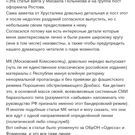
«Эта статья взята у Михаила Полынкова и на группе пост
оформила Ростова.
Сама заметка от Хрусталика довольно детальная и пост этот
я после недолгих раздумий согласился выпустить, но с
небольшим своим предисловием к нему.
Согласился потому как есть интересные детали которые
меня заинтерисовали лично и были ранее широкому кругу
(мне в том числе) неизвестны, а также чтобы предупредить
нашего думающего читателя о паре моментов.
МК (Московский Комсомолец), довольно нередко выпускает
(чуть ли не единственное классическое российское издание)
материалы с Республик минуя елейную риторику
ненормальной пропаганды и без привязки до фашистского
режима Порошенко обстреливающего Донбасс. Как делают
это, в основной массе своей, всевозможные системные СМИ
барахольного типа (разумеется «забывая» напоминать что
руководство РФ признало именно этот бандеровский режим).
Я многие подобные статьи МК читал и могу сказать, что они
все идут с одной направляемой определённой линии
(политической либо спецслужб).
Вот сейчас в статье было упомянуто за ОБрОН «Одесса» и
Фоминова, и это все таже линия.