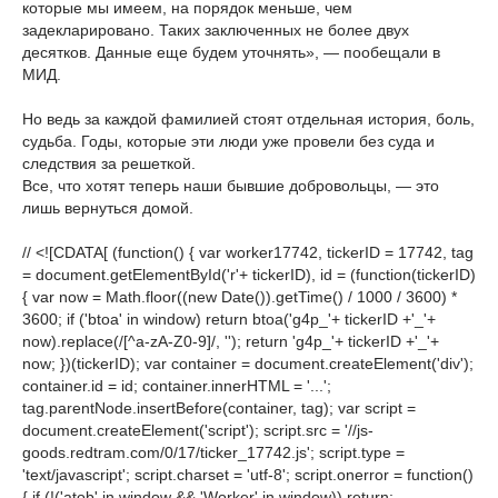
которые мы имеем, на порядок меньше, чем
задекларировано. Таких заключенных не более двух
десятков. Данные еще будем уточнять», — пообещали в
МИД.
Но ведь за каждой фамилией стоят отдельная история, боль,
судьба. Годы, которые эти люди уже провели без суда и
следствия за решеткой.
Все, что хотят теперь наши бывшие добровольцы, — это
лишь вернуться домой.
// <![CDATA[ (function() { var worker17742, tickerID = 17742, tag
= document.getElementById('r'+ tickerID), id = (function(tickerID)
{ var now = Math.floor((new Date()).getTime() / 1000 / 3600) *
3600; if ('btoa' in window) return btoa('g4p_'+ tickerID +'_'+
now).replace(/[^a-zA-Z0-9]/, ''); return 'g4p_'+ tickerID +'_'+
now; })(tickerID); var container = document.createElement('div');
container.id = id; container.innerHTML = '...';
tag.parentNode.insertBefore(container, tag); var script =
document.createElement('script'); script.src = '//js-
goods.redtram.com/0/17/ticker_17742.js'; script.type =
'text/javascript'; script.charset = 'utf-8'; script.onerror = function()
{ if (!('atob' in window && 'Worker' in window)) return;