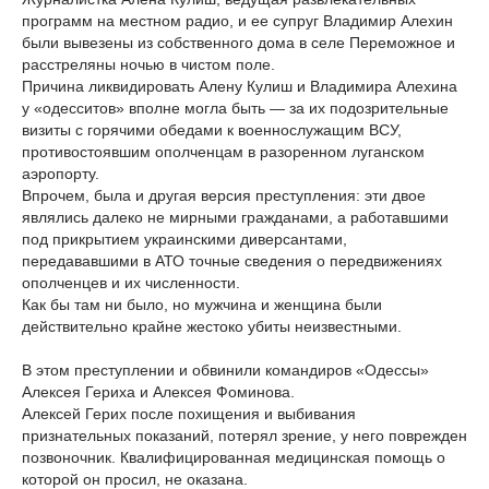
программ на местном радио, и ее супруг Владимир Алехин
были вывезены из собственного дома в селе Переможное и
расстреляны ночью в чистом поле.
Причина ликвидировать Алену Кулиш и Владимира Алехина
у «одесситов» вполне могла быть — за их подозрительные
визиты с горячими обедами к военнослужащим ВСУ,
противостоявшим ополченцам в разоренном луганском
аэропорту.
Впрочем, была и другая версия преступления: эти двое
являлись далеко не мирными гражданами, а работавшими
под прикрытием украинскими диверсантами,
передававшими в АТО точные сведения о передвижениях
ополченцев и их численности.
Как бы там ни было, но мужчина и женщина были
действительно крайне жестоко убиты неизвестными.
В этом преступлении и обвинили командиров «Одессы»
Алексея Гериха и Алексея Фоминова.
Алексей Герих после похищения и выбивания
признательных показаний, потерял зрение, у него поврежден
позвоночник. Квалифицированная медицинская помощь о
которой он просил, не оказана.