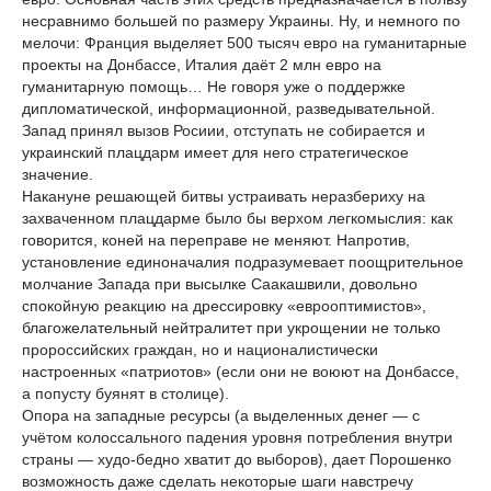
несравнимо большей по размеру Украины. Ну, и немного по
мелочи: Франция выделяет 500 тысяч евро на гуманитарные
проекты на Донбассе, Италия даёт 2 млн евро на
гуманитарную помощь… Не говоря уже о поддержке
дипломатической, информационной, разведывательной.
Запад принял вызов Росиии, отступать не собирается и
украинский плацдарм имеет для него стратегическое
значение.
Накануне решающей битвы устраивать неразбериху на
захваченном плацдарме было бы верхом легкомыслия: как
говорится, коней на переправе не меняют. Напротив,
установление единоначалия подразумевает поощрительное
молчание Запада при высылке Саакашвили, довольно
спокойную реакцию на дрессировку «еврооптимистов»,
благожелательный нейтралитет при укрощении не только
пророссийских граждан, но и националистически
настроенных «патриотов» (если они не воюют на Донбассе,
а попусту буянят в столице).
Опора на западные ресурсы (а выделенных денег — с
учётом колоссального падения уровня потребления внутри
страны — худо-бедно хватит до выборов), дает Порошенко
возможность даже сделать некоторые шаги навстречу