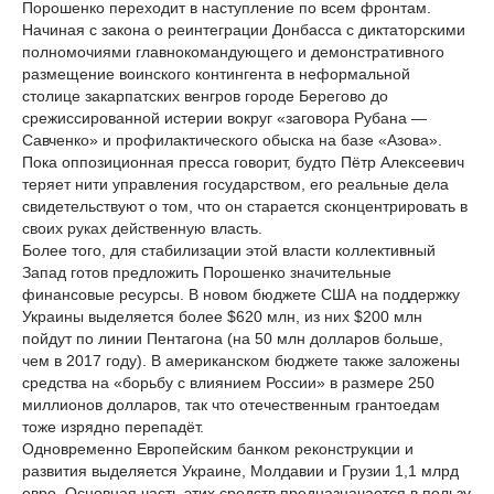
Порошенко переходит в наступление по всем фронтам.
Начиная с закона о реинтеграции Донбасса с диктаторскими
полномочиями главнокомандующего и демонстративного
размещение воинского контингента в неформальной
столице закарпатских венгров городе Берегово до
срежиссированной истерии вокруг «заговора Рубана —
Савченко» и профилактического обыска на базе «Азова».
Пока оппозиционная пресса говорит, будто Пётр Алексеевич
теряет нити управления государством, его реальные дела
свидетельствуют о том, что он старается сконцентрировать в
своих руках действенную власть.
Более того, для стабилизации этой власти коллективный
Запад готов предложить Порошенко значительные
финансовые ресурсы. В новом бюджете США на поддержку
Украины выделяется более $620 млн, из них $200 млн
пойдут по линии Пентагона (на 50 млн долларов больше,
чем в 2017 году). В американском бюджете также заложены
средства на «борьбу с влиянием России» в размере 250
миллионов долларов, так что отечественным грантоедам
тоже изрядно перепадёт.
Одновременно Европейским банком реконструкции и
развития выделяется Украине, Молдавии и Грузии 1,1 млрд
евро. Основная часть этих средств предназначается в пользу