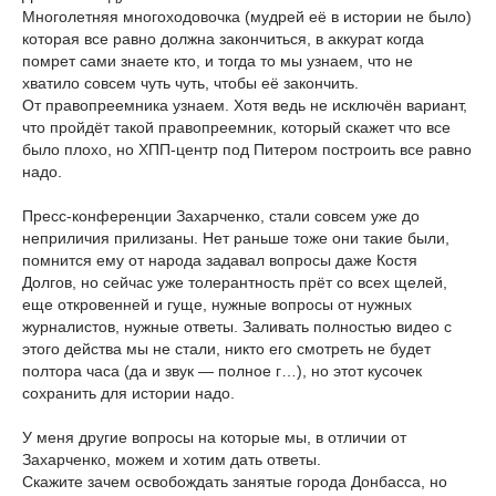
Многолетняя многоходовочка (мудрей её в истории не было)
которая все равно должна закончиться, в аккурат когда
помрет сами знаете кто, и тогда то мы узнаем, что не
хватило совсем чуть чуть, чтобы её закончить.
От правопреемника узнаем. Хотя ведь не исключён вариант,
что пройдёт такой правопреемник, который скажет что все
было плохо, но ХПП-центр под Питером построить все равно
надо.
Пресс-конференции Захарченко, стали совсем уже до
неприличия прилизаны. Нет раньше тоже они такие были,
помнится ему от народа задавал вопросы даже Костя
Долгов, но сейчас уже толерантность прёт со всех щелей,
еще откровенней и гуще, нужные вопросы от нужных
журналистов, нужные ответы. Заливать полностью видео с
этого действа мы не стали, никто его смотреть не будет
полтора часа (да и звук — полное г…), но этот кусочек
сохранить для истории надо.
У меня другие вопросы на которые мы, в отличии от
Захарченко, можем и хотим дать ответы.
Скажите зачем освобождать занятые города Донбасса, но