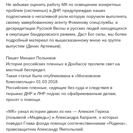
Не забывая оценить работу МК по освещению конкретных
проблем (системных) в ДНР, предупреждаю наших
подписчиков о негативной роли которую поручили выполнять
своему завербованному агенту Фоминову спецслужбы, в
дескридитации Русской Весны и русских людей находящихся
в оккупации бандеровского режима. Даст Бог силы, мы более
подробный материал по вышесказанному мною на группе
выпустим (Денис Артемьев).
Пишет Михаил Полынков
Истории российских пленных в Донбассе пролили свет на
местный беспредел.
Такая статья была опубликована в «Московском
Комсомольце» 01.03.2018.
Российские пленные, сидящие без суда и следствия в
тюрьмах ДНР и ЛНР подчас по сфабрикованным делам,
просят о помощи.
«МК» узнал истории двоих из них — Алексея Гериха
(позывной «Медведь») и Александра Капраля, о которых
поведал Глава фонда помощи соотечественникам «Родина»,
правозащитник Александр Ямпольский.