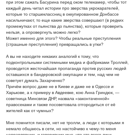
при этом сажать Басурина перед оком телекамер, чтобы тот
каждый день читал истории про зверства укрокарателей,
которые то старшеклассниц в оккупированном Донбассе
насильничают, то еще какие зверства совершают (в редких
промежутках от пьянства до пьянства), которые проверить
нельзя, а опровергнуть можно легко?
Может именно для этого? Чтобы реальные преступления
(страшные преступления) превращались в утки?
А вы не находите никаких аналогий к тому, что
подконтрольными системными медиа и фабриками Троллей,
проводится жесточайшая пропаганда против русских людей
оставшихся в бандеровской оккупации и тем, над чем не
советует думать Захарченко?
Причём вопрос даже не в Киеве и даже не в Одессе и
Харькове, а к примеру в Авдеевке, кою Анна Гриндюк, —
советница Минсвязи ДНР, назвала «законтаченной»
правосеками и также посоветовала отгородиться от её
жителей как от чумных?
Мне помнится писали, нет не тролли, а люди с которыми я
немало общаюсь в сети, но настойчиво к чему-то меня
направлявших, и говоривших мне, что это всего лишь