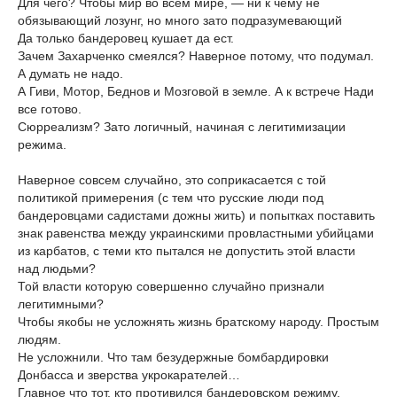
Для чего? Чтобы мир во всем мире, — ни к чему не
обязывающий лозунг, но много зато подразумевающий
Да только бандеровец кушает да ест.
Зачем Захарченко смеялся? Наверное потому, что подумал.
А думать не надо.
А Гиви, Мотор, Беднов и Мозговой в земле. А к встрече Нади
все готово.
Сюрреализм? Зато логичный, начиная с легитимизации
режима.
Наверное совсем случайно, это соприкасается с той
политикой примерения (с тем что русские люди под
бандеровцами садистами дожны жить) и попытках поставить
знак равенства между украинскими провластными убийцами
из карбатов, с теми кто пытался не допустить этой власти
над людьми?
Той власти которую совершенно случайно признали
легитимными?
Чтобы якобы не усложнять жизнь братскому народу. Простым
людям.
Не усложнили. Что там безудержные бомбардировки
Донбасса и зверства укрокарателей…
Главное что тот, кто противился бандеровском режиму,