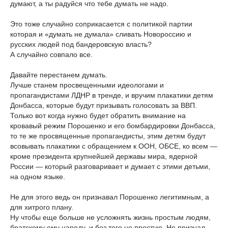
думают, а ты радуйся что тебе думать не надо.
Это тоже случайно соприкасается с политикой партии
которая и «думать не думала» сливать Новороссию и
русских людей под бандеровскую власть?
А случайно совпало все.
Давайте перестанем думать.
Лучше станем просвещенными идеологами и
пропагандистами ЛДНР в тренде, и вручим плакатики детям
Донбасса, которые будут призывать голосовать за ВВП.
Только вот когда нужно будет обратить внимание на
кровавый режим Порошенко и его бомбардировки Донбасса,
то те же просвященные пропагандисты, этим детям будут
всовывать плакатики с обращением к ООН, ОБСЕ, ко всем —
кроме президента крупнейшей державы мира, ядерной
России — который разговаривает и думает с этими детьми,
на одном языке.
Не для этого ведь он признавал Порошенко легитимным, а
для хитрого плану.
Ну чтобы еще больше не усложнять жизнь простым людям,
братскому ему народу, и без того не простую. Не признал