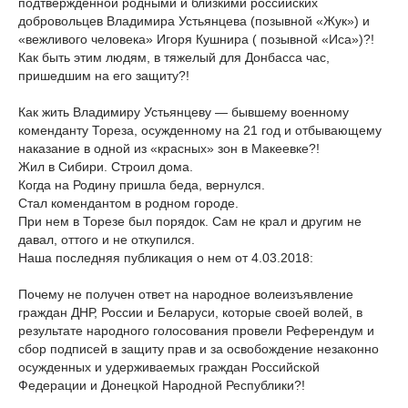
подтвержденной родными и близкими российских
добровольцев Владимира Устьянцева (позывной «Жук») и
«вежливого человека» Игоря Кушнира ( позывной «Иса»)?!
Как быть этим людям, в тяжелый для Донбасса час,
пришедшим на его защиту?!
Как жить Владимиру Устьянцеву — бывшему военному
коменданту Тореза, осужденному на 21 год и отбывающему
наказание в одной из «красных» зон в Макеевке?!
Жил в Сибири. Строил дома.
Когда на Родину пришла беда, вернулся.
Стал комендантом в родном городе.
При нем в Торезе был порядок. Сам не крал и другим не
давал, оттого и не откупился.
Наша последняя публикация о нем от 4.03.2018:
Почему не получен ответ на народное волеизъявление
граждан ДНР, России и Беларуси, которые своей волей, в
результате народного голосования провели Референдум и
сбор подписей в защиту прав и за освобождение незаконно
осужденных и удерживаемых граждан Российской
Федерации и Донецкой Народной Республики?!