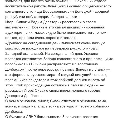
забывают, для нас это очень важно», — начальник отдела
воспитательной работы Донецкого высшего общевойскового
командного училища Вооруженных сил Донецкой народной
республики поблагодарил бардов за визит.
Игорь Сивак и Вадим Десятерик рассказали о своем
выступлении: «Военные это самая дисциплинированная
аудитория, в их глазах видно было понимание того, о чем
поется, приняли очень хорошо и тепло».
«Донбасс на сегодняшний день выполняет очень важную
миссию, он находится на передовой русского мира с
Западной экспансией. На сегодняшний день Украина
является сателлитом Запада коллективного и при помощи их
пособников из ВСУ они расправляются с восставшим
Донбассом, после переворота, поэтому Донецк и Луганск —
это форпосты русского мира. И каждый пишущий человек,
являющийся свидетелем этих событий должен писать об
этом, чтоб происходящее осталось в памяти людей». —
рассказал Игорь Сивак о своих впечатлениях о городе
Донецке и Донбассе.
О чем в основном пишет, Сивак ответил: в основном тема
войны, и когда началась война все ждали песен о событиях
Донбасса.
О будущем ЛДНР бард выделил 3 варианта развития