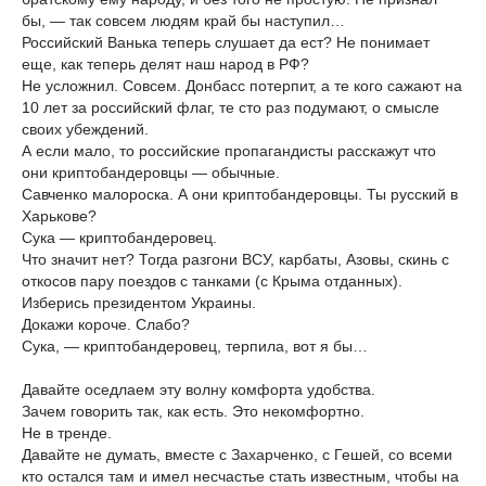
бы, — так совсем людям край бы наступил…
Российский Ванька теперь слушает да ест? Не понимает
еще, как теперь делят наш народ в РФ?
Не усложнил. Совсем. Донбасс потерпит, а те кого сажают на
10 лет за российский флаг, те сто раз подумают, о смысле
своих убеждений.
А если мало, то российские пропагандисты расскажут что
они криптобандеровцы — обычные.
Савченко малороска. А они криптобандеровцы. Ты русский в
Харькове?
Сука — криптобандеровец.
Что значит нет? Тогда разгони ВСУ, карбаты, Азовы, скинь с
откосов пару поездов с танками (с Крыма отданных).
Изберись президентом Украины.
Докажи короче. Слабо?
Сука, — криптобандеровец, терпила, вот я бы…
Давайте оседлаем эту волну комфорта удобства.
Зачем говорить так, как есть. Это некомфортно.
Не в тренде.
Давайте не думать, вместе с Захарченко, с Гешей, со всеми
кто остался там и имел несчастье стать известным, чтобы на