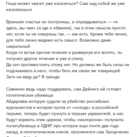
Геша может хватит уже изгаляться? Сам над собой же уже
изгаляешься.
Враньем счастье не построишь, а оправдываться — «я
здесь, вы там» (а где и обвиняя), так в этом смысла просто
нет, если ты не говоришь так, — как есть. Кроме тебя лично,
для тебя лично видимо есть смысл. Возможно даже
сакральный.
Когда-то встав против течения и развернув его вспять, ты
получил другое течение и уже в спину.
Да сил противостоять этому нет. Но должны же быть силы не
подскакивать в него, чтобы бить им своих же товарищей.
Зато на виду да? В тренде.
Савченко ведь надо поддержать, сам Дейнего ей готовит
политическое убежище.
Айдаровка которую судили за убийство российских
журналистов и которая пухла от «голода» в российской
тюрьме, теперь будет пухнуть в тюрьме украинской, а нас
будут кормить этим цирком, чтобы «малороска» получила
политубежище в ЛДНР, про которое еще почти два года
назад, в гипотетическом ключе, просмеялся сам Захарченко.