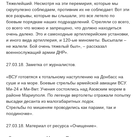
Тяжелейший. Несмотря на эти перемирия, которые мы
скрупулезно соблюдаем, противник их не соблюдает. Вот эти
все разрывы, которые вы слышали, это все летело по
боевым порядкам наших подразделений. Стреляли со всего,
со всего что можно и запрещено, что должно находиться
очень далеко. Это и самоходные артиллерийские установки,
и иного вида артиллерия, и 120-ые минометы. Высыпали –
не жалели. Бой очень тяжелый был», – рассказал
военнослужащий армии ДНР».
27.03.18. Заметка от журналистов.
«ВСУ готовтяся к тотальному наступлению на Донбасс на
суше и на море. Боевые стрельбы армейской авиации ВСУ.
Ми-24 и Ми-8мт. Учения состоялись над Азовским морем в
районе Мариуполя. По легенде вертолеты отражали попытку
высадки десанта из малогабаритных лодок.
Стрельбы по мишеням проводились как парами, так и
поодиночке».
27.03.18. Материал от ресурса «Очищение».