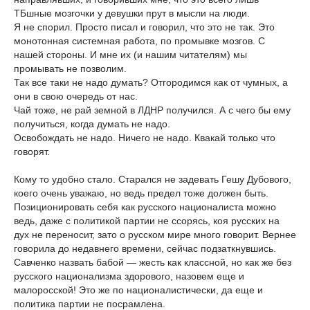
ТБшные мозгочки у девушки прут в мысли на люди.
Я не спорил. Просто писал и говорил, что это не так. Это
монотонная системная работа, по промывке мозгов. С
нашей стороны. И мне их (и нашим читателям) мы
промывать не позволим.
Так все таки не надо думать? Отгородимся как от чумных, а
они в свою очередь от нас.
Чай тоже, не рай земной в ЛДНР получился. А с чего бы ему
получиться, когда думать не надо.
Освобождать не надо. Ничего не надо. Квакай только что
говорят.
Кому то удобно стало. Старался не задевать Гешу Дубового,
коего очень уважаю, но ведь предел тоже должен быть.
Позиционировать себя как русского националиста можно
ведь, даже с политикой партии не ссорясь, коя русских на
дух не переносит, зато о русском мире много говорит. Вернее
говорила до недавнего времени, сейчас подзаткнувшись.
Савченко назвать бабой — жесть как классной, но как же без
русского национализма здорового, назовем еще и
малоросской! Это же по националистически, да еще и
политика партии не посрамлена.