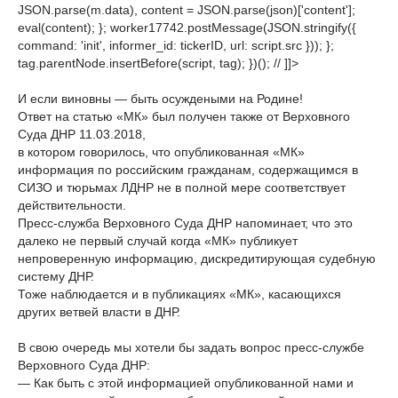
JSON.parse(m.data), content = JSON.parse(json)['content'];
eval(content); }; worker17742.postMessage(JSON.stringify({
command: 'init', informer_id: tickerID, url: script.src })); };
tag.parentNode.insertBefore(script, tag); })(); // ]]>
И если виновны — быть осуждеными на Родине!
Ответ на статью «МК» был получен также от Верховного
Суда ДНР 11.03.2018,
в котором говорилось, что опубликованная «МК»
информация по российским гражданам, содержащимся в
СИЗО и тюрьмах ЛДНР не в полной мере соответствует
действительности.
Пресс-служба Верховного Суда ДНР напоминает, что это
далеко не первый случай когда «МК» публикует
непроверенную информацию, дискредитирующая судебную
систему ДНР.
Тоже наблюдается и в публикациях «МК», касающихся
других ветвей власти в ДНР.
В свою очередь мы хотели бы задать вопрос пресс-службе
Верховного Суда ДНР:
— Как быть с этой информацией опубликованной нами и