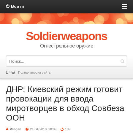
Войти
Soldierweapons
Огнестрельное оружие
Полная версия сайта
ДНР: Киевский режим готовит
провокации для ввода
миротворцев в обход Совбеза
ООН
Vangan
21-04-2018, 20:09
189