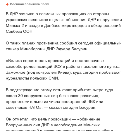
Военная политика
/
new
В ДНР заявили о возможных провокациях со стороны
украинских силовиков с целью обвинения ДНР в нарушении
Минска-2 и вводе в Донбасс миротворцев в обход решений
Совбеза ООН.
О таких планах противника сообщил сегодня официальный
спикер Минобороны ДНР Эдуард Басурин.
«Велика вероятность провокаций и постановочных
самообстрелов позиций ВСУ в районе населенного пункта
Заможное (под контролем Киева), куда сегодня прибывают
журналисты польских СМИ.
В подтверждение этому есть факт прибытия вчера туда
около 30 вооруженных лиц без знаков различия,
предположительно из числа иностранной ЧВК или
советников НАТО», — сказал сегодня Басурин.
Он отметил, что цель провокации — «обвинение
Вооруженных сил ДНР в несоблюдении Минских
договоренностей и создание основы для ввода в обход