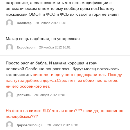
патроннике, а если вспомнить что есть модификации с
автоматическим огнем то ему вообще цены нет.Поэтому
московский ОМОН и ФСО и ФСБ их юзают и горя не знают
Doollarep
28 ноября 2012 16:01
Макар вещь надёжная, но устаревшая.
Expodspom
28 ноября 2012 16:01
Просто распил бабла. И макака хорошая и грач
неплохой.Особенно понравилось. будут месяц показывать
как почистить
пистолет и где у него предохранитель. Походу
нас тут за дeбилoв держат.Стрелял я из обоих пистолетов.
ничего особенного нет.
jahnx496
28 ноября 2012 16:01
На фото на витязе ЛЦУ что ли стоит??? если да, то нафиг он
полицейским???
tpqsozelrroouglu
28 ноября 2012 16:01