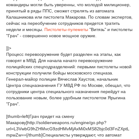
командиры могли быть уверенны, что молодой милиционер,
принятый в ряды ППС, сможет стрелять из автомата
Калашникова или пистолета Макарова. По словам экспертов,
сейчас на переобучение сотрудников придется тратить
недели и месяцы.
Пистолеты-пулеметы
"Витязь" и пистолеты
"Грач" - совершенно новое мощное оружие.
]]>
Процесс перевооружение будет разделен на этапы, как
говорят в МВД. Для начала начато перевооружение
полицейских спецподразделений: первыми пистолеты новой
конструкции получили бойцы московского спецназа.
Генерал-майор полиции Вячеслав Хаустов, начальник
Центра спецназначения ГУ МВД РФ по Москве, обещал, что
сотрудники центра специального назначения перейдут на
пользование новым, более удобным пистолетом Ярыгина
"Грач".
[thumb=left|Грач придет на смену
Макарову]http://soldierweapons.ru/engine/go.php?
url=L3VwbG9hZHMvcG9zdHMvMjAxMi0xMS82bjc0d3FnZXptL
mpwZw==[/thumb]Специалисты утверждают, что автомат