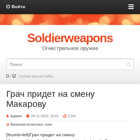
Войти
Soldierweapons
Огнестрельное оружие
Полная версия сайта
Грач придет на смену
Макарову
Админ
28-11-2012, 16:01
2 041
Военная политика
/
new
[thumb=left|Грач придет на смену