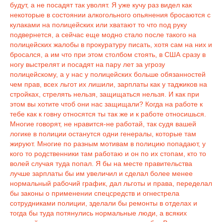
будут, а не посадят так уволят. Я уже кучу раз видел как
некоторые в состоянии алкогольного опьянения бросаются с
кулаками на полицейских или хватают то что под руку
подвернется, а сейчас еще модно стало после такого на
полицейских жалобы в прокуратуру писать, хотя сам на них и
бросался, а им что при этом столбом стоять, в США сразу в
ногу выстрелят и посадят на пару лет за угрозу
полицейскому, а у нас у полицейских больше обязанностей
чем прав, всех льгот их лишили, зарплаты как у таджиков на
стройках, стрелять нельзя, защищаться нельзя. И как при
этом вы хотите чтоб они нас защищали? Когда на работе к
тебе как к гoвну относятся ты так же и к работе относишься.
Многие говорят, не нравится-не работай, так судя вашей
логике в полиции останутся одни генералы, которые там
жируют. Многие по разным мотивам в полицию попадают, у
кого то родственники там работаю и он по их стопам, кто то
волей случая туда попал. Я бы на месте правительства
лучше зарплаты бы им увеличил и сделал более менее
нормальный рабочий график, дал льготы и права, переделал
бы законы о применении спецсредств и огнестрела
сотрудниками полиции, зделали бы ремонты в отделах и
тогда бы туда потянулись нормальные люди, а всяких