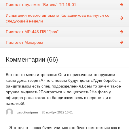
Пистолет-пулемет "Витязь" ПП-19-01
Испытания нового автомата Калашникова начнутся со
следующей недели
Пистолет МР-443 ПЯ "Грач"
Пистолет Макарова
Комментарии (66)
Вот это то меня и тревожит.Они с привычным то оружием
какие дела творят.А что с новым будут делать?Для борьбы с
бандитизмом есть спец.подразделения.Всем то зачем такое
оружие выдавать?Поиграться и пощеголять?На фото у
офицера рожа какая-то бандитская,весь в перстнях,и с
наколкой!.
gauctionipmu
28 ноября 2012 16:01
...Это точно... пока будут учиться это будет смотреться как в