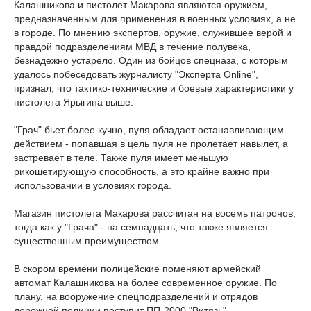
Калашникова и пистолет Макарова являются оружием,
предназначенным для применения в военных условиях, а не
в городе. По мнению экспертов, оружие, служившее верой и
правдой подразделениям МВД в течение полувека,
безнадежно устарело. Один из бойцов спецназа, с которым
удалось побеседовать журналисту "Эксперта Online",
признал, что тактико-технические и боевые характеристики у
пистолета Ярыгина выше.
"Грач" бьет более кучно, пуля обладает останавливающим
действием - попавшая в цель пуля не пролетает навылет, а
застревает в теле. Также пуля имеет меньшую
рикошетирующую способность, а это крайне важно при
использовании в условиях города.
Магазин пистолета Макарова рассчитан на восемь патронов,
тогда как у "Грача" - на семнадцать, что также является
существенным преимуществом.
В скором времени полицейские поменяют армейский
автомат Калашникова на более современное оружие. По
плану, на вооружение спецподразделений и отрядов
дорожной полиции поступит ПП-2000 "Витязь" -