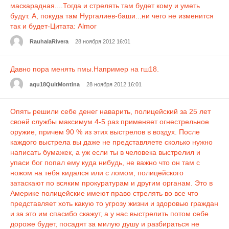
маскарадная....Тогда и стрелять там будет кому и уметь
будут. А, покуда там Нургалиев-баши...ни чего не изменится
так и будет-Цитата: Almor
RauhalaRivera
28 ноября 2012 16:01
Давно пора менять пмы.Например на гш18.
aqu18QuitMontina
28 ноября 2012 16:01
Опять решили себе денег наварить, полицейский за 25 лет
своей службы максимум 4-5 раз применяет огнестрельное
оружие, причем 90 % из этих выстрелов в воздух. После
каждого выстрела вы даже не представляете сколько нужно
написать бумажек, а уж если ты в человека выстрелил и
упаси бог попал ему куда нибудь, не важно что он там с
ножом на тебя кидался или с ломом, полицейского
затаскают по всяким прокуратурам и другим органам. Это в
Америке полицейские имеют право стрелять во все что
представляет хоть какую то угрозу жизни и здоровью граждан
и за это им спасибо скажут, а у нас выстрелить потом себе
дороже будет, посадят за милую душу и разбираться не