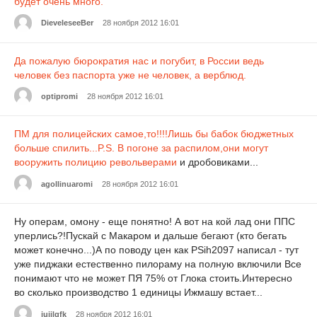
будет очень много.
DieveleseeBer
28 ноября 2012 16:01
Да пожалую бюрократия нас и погубит, в России ведь
человек без паспорта уже не человек, а верблюд.
optipromi
28 ноября 2012 16:01
ПМ для полицейских самое,то!!!!Лишь бы бабок бюджетных
больше спилить...P.S. В погоне за распилом,они могут
вооружить полицию
револьверами
и дробовиками...
agollinuaromi
28 ноября 2012 16:01
Ну операм, омону - еще понятно! А вот на кой лад они ППС
уперлись?!Пускай с Макаром и дальше бегают (кто бегать
может конечно...)А по поводу цен как PSih2097 написал - тут
уже пиджаки естественно пилораму на полную включили Все
понимают что не может ПЯ 75% от Глока стоить.Интересно
во сколько производство 1 единицы Ижмашу встает...
iuijlgfk
28 ноября 2012 16:01