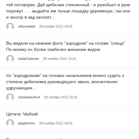
той поговорке: Дай дебилам стеклянный - и разобьют и руки
порежут... ... выдайте им лучше лошадку деревяную, так они
и занозу в зад загонят...
xHostelw6
28 ноября 2012 16:01
Вы видели на нижнем фото "аэродром" на голове "спеца".
По моему он более озабочен внешним видом
tedaChattew
28 ноября 2012 16:01
по "аэродромам" на головах начальников можно судить о
степени дебилизма руководящего звена..впечатления
удручающие...
clureaubsfurf
28 ноября 2012 16:01
Цитата: Vadivak
alpjdmchc
28 ноября 2012 16:01