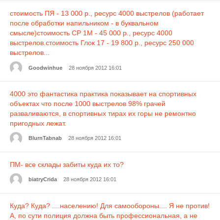
стоимость ПЯ - 13 000 р., ресурс 4000 выстрелов (работает
после обработки напильником - в буквальном
смысле)стоимость СР 1М - 45 000 р., ресурс 4000
выстрелов.стоимость Глок 17 - 19 800 р., ресурс 250 000
выстрелов...
Goodwinhue
28 ноября 2012 16:01
4000 это фантастика практика показывает на спортивных
объектах что после 1000 выстрелов 98% грачей
разваливаются, в спортивных тирах их горы не ремонтно
пригодных лежат.
BlurnTabnab
28 ноября 2012 16:01
ПМ- все склады забиты куда их то?
biatryCrida
28 ноября 2012 16:01
Куда? Куда? ....населению! Для самообороны.... Я не против!
А, по сути полиция должна быть профессиональная, а не