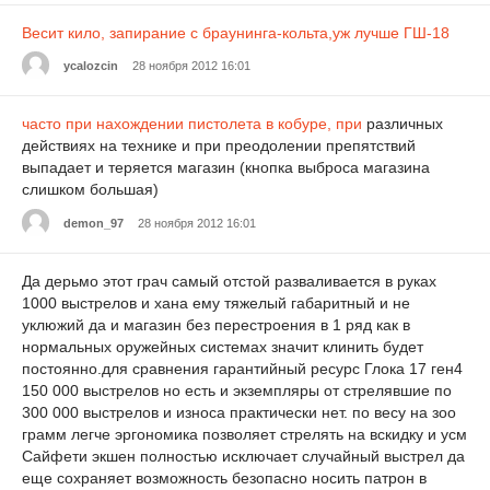
Весит кило, запирание с браунинга-кольта,уж лучше ГШ-18
ycalozcin
28 ноября 2012 16:01
часто при нахождении
пистолета в кобуре, при
различных
действиях на технике и при преодолении препятствий
выпадает и теряется магазин (кнопка выброса магазина
слишком большая)
demon_97
28 ноября 2012 16:01
Да дерьмо этот грач самый отстой разваливается в руках
1000 выстрелов и хана ему тяжелый габаритный и не
уклюжий да и магазин без перестроения в 1 ряд как в
нормальных оружейных системах значит клинить будет
постоянно.для сравнения гарантийный ресурс Глока 17 ген4
150 000 выстрелов но есть и экземпляры от стрелявшие по
300 000 выстрелов и износа практически нет. по весу на зоо
грамм легче эргономика позволяет стрелять на вскидку и усм
Сайфети экшен полностью исключает случайный выстрел да
еще сохраняет возможность безопасно носить патрон в