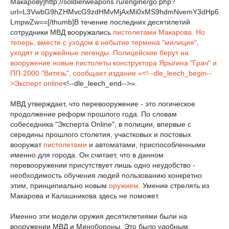
Макарову]http://soldierweapons.ru/engine/go.php?
url=L3VwbG9hZHMvcG9zdHMvMjAxMi0xMS9hdmNvemY3dHp6
LmpwZw==[/thumb]В течение последних десятилетий
сотрудники МВД вооружались
пистолетами Макарова. Но
теперь, вместе с уходом в небытие термина "милиция",
уходят и оружейные легенды. Полицейские берут на
вооружение новые пистолеты конструктора Ярыгина "Грач" и
ПП-2000 "Витязь", сообщает издание «<!--dle_leech_begin--
>
Эксперт online
<!--dle_leech_end-->».
МВД утверждает, что перевооружение - это логическое
продолжение реформ прошлого года. По словам
собеседника "Эксперта Online", в полиции, впервые с
середины прошлого столетия, участковых и постовых
вооружат
пистолетами
и автоматами, приспособленными
именно для города. Он считает, что в данном
перевооружении присутствует лишь одно неудобство -
необходимость обучения людей пользованию конкретно
этим, принципиально новым
оружием.
Умение стрелять из
Макарова и Калашникова здесь не поможет.
Именно эти модели оружия десятилетиями были на
вооружении МВД и Минобороны. Это было удобным: