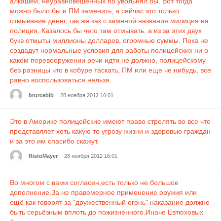
алкашей, неуравновешенных по увольнял бы. Вот тогда
можно было бы и ПМ заменить, а сейчас это только
отмывание денег, так же как с заменой названия милиция на
полиция. Казалось бы чего там отмывать, а из за этих двух
букв отмыты миллионы долларов, огромные суммы. Пока не
создадут нормальные условия для работы полицейских ни о
каком перевооружении речи идти не должно, полицейскому
без разницы что в кобуре таскать, ПМ или еще че нибудь, все
равно воспользоваться нельзя.
brurcebib
28 ноября 2012 16:01
Это в Америке полицейские имеют право стрелять во все что
представляет хоть какую то угрозу жизни и здоровью граждан
и за это им спасибо скажут.
RistoMayer
28 ноября 2012 16:01
Во многом с вами согласен,есть только не большое
дополнение.За не правомерное применение оружия или
ещё как говорят за "дружественный огонь" наказание должно
быть серьёзным вплоть до пожизненного.Иначе Евтюховых