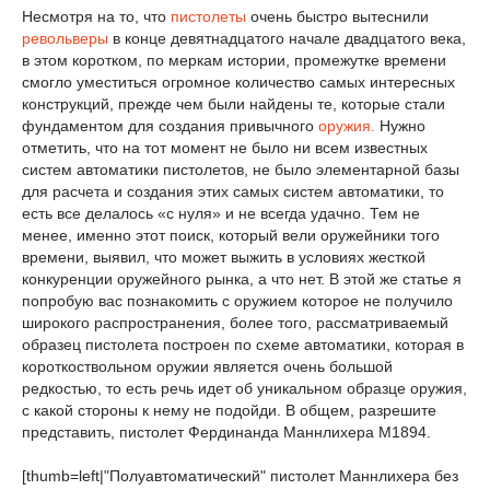
Несмотря на то, что
пистолеты
очень быстро вытеснили
револьверы
в конце девятнадцатого начале двадцатого века,
в этом коротком, по меркам истории, промежутке времени
смогло уместиться огромное количество самых интересных
конструкций, прежде чем были найдены те, которые стали
фундаментом для создания привычного
оружия.
Нужно
отметить, что на тот момент не было ни всем известных
систем автоматики пистолетов, не было элементарной базы
для расчета и создания этих самых систем автоматики, то
есть все делалось «с нуля» и не всегда удачно. Тем не
менее, именно этот поиск, который вели оружейники того
времени, выявил, что может выжить в условиях жесткой
конкуренции оружейного рынка, а что нет. В этой же статье я
попробую вас познакомить с оружием которое не получило
широкого распространения, более того, рассматриваемый
образец пистолета построен по схеме автоматики, которая в
короткоствольном оружии является очень большой
редкостью, то есть речь идет об уникальном образце оружия,
с какой стороны к нему не подойди. В общем, разрешите
представить, пистолет Фердинанда Маннлихера М1894.
[thumb=left|"Полуавтоматический" пистолет Маннлихера без