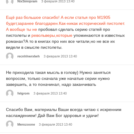
NixSimipram
3 февраля 2013 13:40
Ещё раз большое спасибо! А если статья про М1905
будет,заранее благодарен.Как-никак исторический
пистолет.
А вообще ты не
пробовал сделать серию статей про
пистолеты и
револьверы,которые
упоминаются в известных
романах?А то в книгах про них все читали,но не все их
видели в смысле пистолеты.
recnhhwrxlwh
3 февраля 2013 13:40
Не приходила такая мысль в голову) Нужно заняться
вопросом, только сначала уже начатые серии нужно
завершить, а то поначинал, надо заканчивать
felgrom
3 февраля 2013 13:40
Спасибо Вам, материалы Ваши всегда читаю с искренним
наслаждением! Дай Вам Бог здоровья и удачи!
Merozoone
3 февраля 2013 13:40