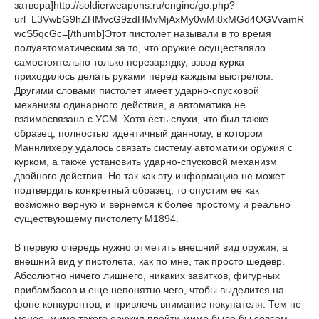
затвора]http://soldierweapons.ru/engine/go.php?
url=L3VwbG9hZHMvcG9zdHMvMjAxMy0wMi8xMGd4OGVvamR
wcS5qcGc=[/thumb]Этот пистолет называли в то время
полуавтоматическим за то, что оружие осуществляло
самостоятельно только перезарядку, взвод курка
приходилось делать руками перед каждым выстрелом.
Другими словами пистолет имеет ударно-спусковой
механизм одинарного действия, а автоматика не
взаимосвязана с УСМ. Хотя есть слухи, что был также
образец, полностью идентичный данному, в котором
Маннлихеру удалось связать систему автоматики оружия с
курком, а также установить ударно-спусковой механизм
двойного действия. Но так как эту информацию не может
подтвердить конкретный образец, то опустим ее как
возможно верную и вернемся к более простому и реально
существующему пистолету М1894.
В первую очередь нужно отметить внешний вид оружия, а
внешний вид у пистолета, как по мне, так просто шедевр.
Абсолютно ничего лишнего, никаких завитков, фигурных
прибамбасов и еще непонятно чего, чтобы выделится на
фоне конкурентов, и привлечь внимание покупателя. Тем не
менее, мимо такого оружия пройти мимо было бы совсем