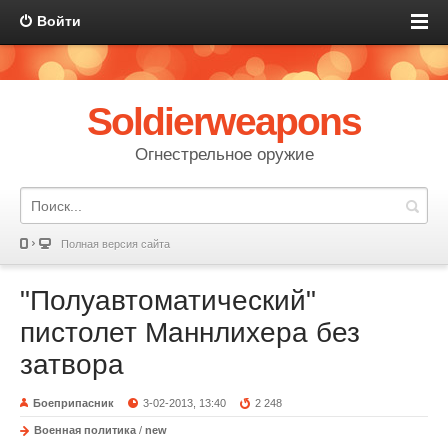
Войти
Soldierweapons
Огнестрельное оружие
Полная версия сайта
"Полуавтоматический"
пистолет Маннлихера без
затвора
Боеприпасник
3-02-2013, 13:40
2 248
Военная политика
/
new