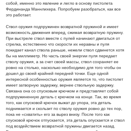
собой, именно это явление и легло в основу пистолета
Фердинанда Маннлихера. Попробуем разобраться, как все
это работает.
Ствол оружия подпружинен возвратной пружиной и имеет
возможность движения вперед, сжимая возвратную пружину.
При выстреле ствол вместе с пулей начинают двигаться от
стрелка, естественно что скорости их неравны и пуля
покидает канал ствола раньше, нежели ствол сдвинется хотя
бы на миллиметр. Но часть своей энергии пуля передает
стволу оружия, а за счет своей массы, ствол сохраняет ее
ровно на столько, насколько необходимо для того чтобы он
дошел до своей крайней передней точки. Еще одной
интересной особенностью оружия является то, что пистолет
имеет затворную задержку, вернее ствольную задержку.
Связана она со спусковым крючком и представляет собой
подпружиненную деталь с крючком на конце. Так, во время
того, как спусковой крючок выжат до упора, эта деталь
поднимается и скользит по стволу оружия ровно до тех пор,
пока не «схватить» его за вырез внизу. После того как
спусковой крючок отпускается, эта деталь опускается и ствол
под воздействием возвратной пружины двигается назад.