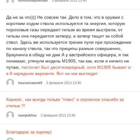
AnonnaSipheniao
3 февраля 2013 13:40
Да не за что))) Не совсем так. Дело в том, что в оружии с
коротким ходом ствола используется та энергия, которую
пороховые газы передают гильзе во время выстрела, от
гильзы она передается затвору, а затвор тащит за собой
ствол. Здесь же используется трение пули при прохождении
по каналу ствола, так что приципы разные совершенно,
Браунинга в обиду не дам А у австрийского офицера, я так
понимаю, утянули модель М1905, так как, если я ничего не
путаю,
пистолет был десятизарядный, хотя М1905 бывает и
в 8-зарядном варианте. Вот он как выглядит:
heusernamek9
3 февраля 2013 13:40
Кирилл , как всегда только "плюс" и огромное спасибо за
статью !!!
vamjkdtfoe
3 февраля 2013 13:40
Благодарю за оценку)