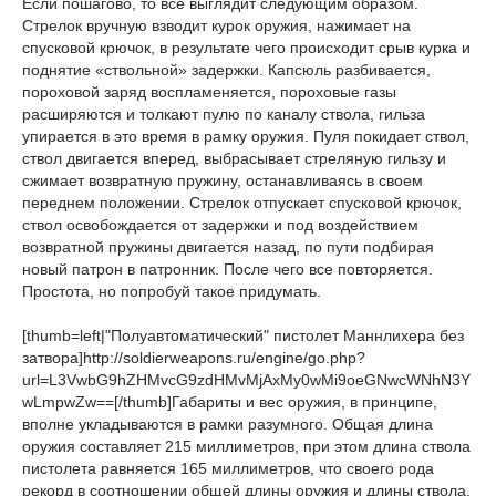
Если пошагово, то все выглядит следующим образом.
Стрелок вручную взводит курок оружия, нажимает на
спусковой крючок, в результате чего происходит срыв курка и
поднятие «ствольной» задержки. Капсюль разбивается,
пороховой заряд воспламеняется, пороховые газы
расширяются и толкают пулю по каналу ствола, гильза
упирается в это время в рамку оружия. Пуля покидает ствол,
ствол двигается вперед, выбрасывает стреляную гильзу и
сжимает возвратную пружину, останавливаясь в своем
переднем положении. Стрелок отпускает спусковой крючок,
ствол освобождается от задержки и под воздействием
возвратной пружины двигается назад, по пути подбирая
новый патрон в патронник. После чего все повторяется.
Простота, но попробуй такое придумать.
[thumb=left|"Полуавтоматический" пистолет Маннлихера без
затвора]http://soldierweapons.ru/engine/go.php?
url=L3VwbG9hZHMvcG9zdHMvMjAxMy0wMi9oeGNwcWNhN3Y
wLmpwZw==[/thumb]Габариты и вес оружия, в принципе,
вполне укладываются в рамки разумного. Общая длина
оружия составляет 215 миллиметров, при этом длина ствола
пистолета равняется 165 миллиметров, что своего рода
рекорд в соотношении общей длины оружия и длины ствола,