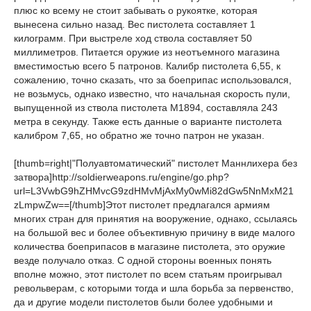
плюс ко всему не стоит забывать о рукоятке, которая
вынесена сильно назад. Вес пистолета составляет 1
килограмм. При выстреле ход ствола составляет 50
миллиметров. Питается оружие из неотъемного магазина
вместимостью всего 5 патронов. Калибр пистолета 6,55, к
сожалению, точно сказать, что за боеприпас использовался,
не возьмусь, однако известно, что начальная скорость пули,
выпущенной из ствола пистолета М1894, составляла 243
метра в секунду. Также есть данные о варианте пистолета
калибром 7,65, но обратно же точно патрон не указан.
[thumb=right|"Полуавтоматический" пистолет Маннлихера без
затвора]http://soldierweapons.ru/engine/go.php?
url=L3VwbG9hZHMvcG9zdHMvMjAxMy0wMi82dGw5NnMxM21
zLmpwZw==[/thumb]Этот пистолет предлагался армиям
многих стран для принятия на вооружение, однако, ссылаясь
на большой вес и более объективную причину в виде малого
количества боеприпасов в магазине пистолета, это оружие
везде получало отказ. С одной стороны военных понять
вполне можно, этот пистолет по всем статьям проигрывал
револьверам, с которыми тогда и шла борьба за первенство,
да и другие модели пистолетов были более удобными и