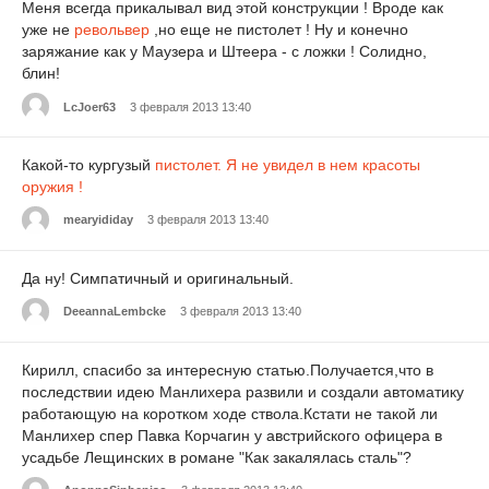
Меня всегда прикалывал вид этой конструкции ! Вроде как
уже не
револьвер
,но еще не пистолет ! Ну и конечно
заряжание как у Маузера и Штеера - с ложки ! Солидно,
блин!
LcJoer63
3 февраля 2013 13:40
Какой-то кургузый
пистолет. Я не увидел в нем красоты
оружия !
mearyididay
3 февраля 2013 13:40
Да ну! Симпатичный и оригинальный.
DeeannaLembcke
3 февраля 2013 13:40
Кирилл, спасибо за интересную статью.Получается,что в
последствии идею Манлихера развили и создали автоматику
работающую на коротком ходе ствола.Кстати не такой ли
Манлихер спер Павка Корчагин у австрийского офицера в
усадьбе Лещинских в романе "Как закалялась сталь"?