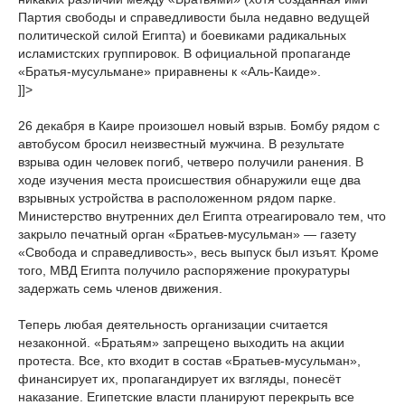
Партия свободы и справедливости была недавно ведущей
политической силой Египта) и боевиками радикальных
исламистских группировок. В официальной пропаганде
«Братья-мусульмане» приравнены к «Аль-Каиде».
]]>
26 декабря в Каире произошел новый взрыв. Бомбу рядом с
автобусом бросил неизвестный мужчина. В результате
взрыва один человек погиб, четверо получили ранения. В
ходе изучения места происшествия обнаружили еще два
взрывных устройства в расположенном рядом парке.
Министерство внутренних дел Египта отреагировало тем, что
закрыло печатный орган «Братьев-мусульман» — газету
«Свобода и справедливость», весь выпуск был изъят. Кроме
того, МВД Египта получило распоряжение прокуратуры
задержать семь членов движения.
Теперь любая деятельность организации считается
незаконной. «Братьям» запрещено выходить на акции
протеста. Все, кто входит в состав «Братьев-мусульман»,
финансирует их, пропагандирует их взгляды, понесёт
наказание. Египетские власти планируют перекрыть все