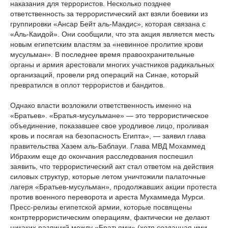
наказания для террористов. Несколько позднее
ответственность за террористический акт взяли боевики из
группировки «Ансар Бейт аль-Макдис», которая связана с
«Аль-Каидой». Они сообщили, что эта акция является месть
новым египетским властям за «невинное пролитие крови
мусульман». В последнее время правоохранительные
органы и армия арестовали многих участников радикальных
организаций, провели ряд операций на Синае, который
превратился в оплот террористов и бандитов.
Однако власти возложили ответственность именно на
«Братьев». «Братья-мусульмане» — это террористическое
объединение, показавшее свое уродливое лицо, проливая
кровь и посягая на безопасность Египта», — заявил глава
правительства Хазем аль-Баблауи. Глава МВД Мохаммед
Ибрахим еще до окончания расследования поспешил
заявить, что террористический акт стал ответом на действия
силовых структур, которые летом уничтожили палаточные
лагеря «Братьев-мусульман», продолжавших акции протеста
против военного переворота и ареста Мухаммеда Мурси.
Пресс-релизы египетской армии, которые посвящены
контртеррористическим операциям, фактически не делают
никаких различий между «Братьями» (хотя созданная ими