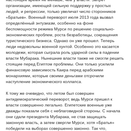
организации, имеющей сильную поддержку у простых
людей, и репрессии, только увеличат число сторонников
«Братьев». Военный переворот июля 2013 года вызвал
определённый энтузиазм, особенно на фоне
беспомощности режима Мурси по решению социально-
экономических проблем, роста безработицы, сокращения
туристического бизнеса. Однако он уже прошел. Теперь
люди недовольны военной хунтой. Особенно это касается
молодежи, которая сыграла роль ударной силы в падении
власти Мубарака. Нынешние власти также не смогли решить
стоящие перед Египтом проблемы. Они только усилили
финансовую зависимость Каира перед арабскими
монархиями, которые своими деньгами отсрочили
наступление экономического коллапса.
К тому же очевидно, что летом был совершен
антидемократический переворот, ведь Мурси пришел к
власти совершенно легально. Египетские военные уже
дважды показали себя с неблаговидной стороны. С начала
они сдали президента Мубарака, не став защищать
законную власть, а затем свергли Мурси, хотя «Братья»
победили на выборах совершенно законно. Так что,