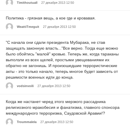
Timithoutuall
27 декабря 2013 12:50
Политика - грязная вещь, а кое где и кровавая.
WeattiTmeguit
27 декабря 2013 12:50
"С начала они сдали президента Мубарака, не став
защищать законную власть..."Все верно. Тогда еще можно
было обойтись "малой" кровью. Теперь же, когда тараканы
выползли из всех щелей, простыми увещеваниями их
обратно не загонишь. И произошедшие террористические
акты - это только начало, теперь многое будет зависеть от
решимости военных идти до конца.
vodsinvoili
27 декабря 2013 12:50
Когда же настанет черед этого мерзкого рассадника
религиозного мракобесия и фанатизма, главного спонсора
международного терроризма, Саудовской Аравии!?
Troummalela
27 декабря 2013 12:50