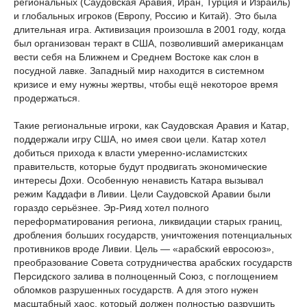
региональных (Саудовская Аравия, Иран, Турция и Израиль)
и глобальных игроков (Европу, Россию и Китай). Это была
длительная игра. Активизация произошла в 2001 году, когда
был организован теракт в США, позволивший американцам
вести себя на Ближнем и Среднем Востоке как слон в
посудной лавке. Западный мир находится в системном
кризисе и ему нужны жертвы, чтобы ещё некоторое время
продержаться.
Такие региональные игроки, как Саудовская Аравия и Катар,
поддержали игру США, но имея свои цели. Катар хотел
добиться прихода к власти умеренно-исламистских
правительств, которые будут продвигать экономические
интересы Дохи. Особенную ненависть Катара вызывал
режим Каддафи в Ливии. Цели Саудовской Аравии были
гораздо серьёзнее. Эр-Рияд хотел полного
переформатирования региона, ликвидации старых границ,
дробления больших государств, уничтожения потенциальных
противников вроде Ливии. Цель — «арабский евросоюз»,
преобразование Совета сотрудничества арабских государств
Персидского залива в полноценный Союз, с поглощением
обломков разрушенных государств. А для этого нужен
масштабный хаос, который должен полностью разрушить