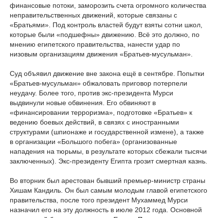
финансовые потоки, заморозить счета огромного количества
неправительственных движений, которые связаны с
«Братьями». Под контроль властей будут взяты сотни школ,
которые были «подшефны» движению. Всё это должно, по
мнению египетского правительства, нанести удар по
низовым организациям движения «Братьев-мусульман».
Суд объявил движение вне закона ещё в сентябре. Попытки
«Братьев-мусульман» обжаловать приговор потерпели
неудачу. Более того, против экс-президента Мурси
выдвинули новые обвинения. Его обвиняют в
«финансировании терроризма», подготовке «Братьев» к
ведению боевых действий, в связях с иностранными
структурами (шпионаже и государственной измене), а также
в организации «Большого побега» (организованные
нападения на тюрьмы, в результате которых сбежали тысячи
заключенных). Экс-президенту Египта грозит смертная казнь.
Во вторник был арестован бывший премьер-министр страны
Хишам Кандиль. Он был самым молодым главой египетского
правительства, после того президент Мухаммед Мурси
назначил его на эту должность в июле 2012 года. Основной