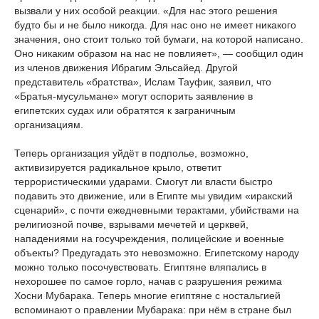
вызвали у них особой реакции. «Для нас этого решения
будто бы и не было никогда. Для нас оно не имеет никакого
значения, оно стоит только той бумаги, на которой написано.
Оно никаким образом на нас не повлияет», — сообщил один
из членов движения Ибрагим Эльсайед. Другой
представитель «братства», Ислам Тауфик, заявил, что
«Братья-мусульмане» могут оспорить заявление в
египетских судах или обратятся к заграничным
организациям.
Теперь организация уйдёт в подполье, возможно,
активизируется радикальное крыло, ответит
террористическими ударами. Смогут ли власти быстро
подавить это движение, или в Египте мы увидим «иракский
сценарий», с почти ежедневными терактами, убийствами на
религиозной почве, взрывами мечетей и церквей,
нападениями на госучреждения, полицейские и военные
объекты? Предугадать это невозможно. Египетскому народу
можно только посочувствовать. Египтяне вляпались в
нехорошее по самое горло, начав с разрушения режима
Хосни Мубарака. Теперь многие египтяне с ностальгией
вспоминают о правлении Мубарака: при нём в стране был