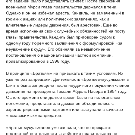
его задачей было представлять Египет. После свержения
военными Мурси глава правительства держался в тени.
Однако и он не избежал ареста. Кандиль, не замеченный в
громких акциях или политических заявлениях, как и
влиятельные лидеры движения, был арестован. Ещё во
время исполнения своих служебных обязанностей на посту
главы правительства Кандиль был приговорен судом к
одному году тюремного заключения с формулировкой «за
неуважение к суду». Его обвиняли за невыполнение
постановления о национализации частной компании,
приватизированной в 1996 году.
В принципе «Братьям» не привыкать к таким условиям. Их
уже не раз запрещали. Деятельность «Братьев-мусульман» в
Египте была запрещена после неудачного покушения членов
движения на президента Гамаля Абдель Насера в 1954 году.
С этого времени они долгое время были на нелегальном
положении, представители движения объединялись с
зарегистрированными партиями или выступали в качестве
«независимых» кандидатов.
«Братья-мусульмане» уже заявили, что не прекратят
протестной деятельности, а действия правительства не