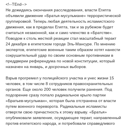
<!--TEnd-->
Не дожидаясь окончания расследования, власти Египта
объявили движение «Братья-мусульмане» террористической
группировкой. Теперь любая деятельность исламистского
движения, как в пределах Египта, так и за рубежом будет
считаться незаконной, как и само членство в «Братстве».
Поводом к столь жесткой реакции стал масштабный теракт
24 декабря в египетском городе Эль-Мансуре. По мнению
экспертов, египетские военные таким образом хотят нанести
сокрушительный удар по своим основным противникам в
преддверии референдума по новой конституции, который
назначен на январь, и досрочных выборов.
Взрыв прогремел у полицейского участка и унес жизни 15
человек, в том числе 8 сотрудников правоохранительных
органов. Еще около 200 человек получили ранения. Под
подозрение сразу попало радикальное крыло партии
«Братьев-мусульман», которая была отстранена от власти
путем военного переворота. Радикальные исламисты
отвергли свою причастность к этому взрыву. «Братья»
опубликовали заявление, осуждающее теракт, направленный
против египетского народа, и потребовали справедливого