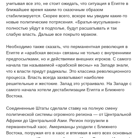
учитывая все это, не стоит ожидать, что ситуация в Египте в
ближайшее время каким-то сказочным образом
стабилизируется. Скорее всего, вскоре мы увидим какие-то
новые политические потрясения. «Братья-мусульмане»
полностью уйдут в подполье, будут расшатывать и так
слабую власть. Дальше все покрыто мраком.
Необходимо также сказать, что перманентная революция в
Египте и «арабская весна» связаны не только с внутренними
предпосылками, но и действиями внешних игроков. С самого
начала так называемой «арабской весны» на Западе знали,
что к власти придут радикалы. Это классика революционного
процесса. Власть всегда захватывают наиболее
решительные и жестокие. Запад это устраивало. На Западе с
самого начала хотели дестабилизации Египта и Ближнего
Востока.
Соединенные Штаты сделали ставку на полную смену
политической системы огромного региона — от Центральной
Африки до Центральной Азии. Регион погрузили в
перманентный хаос. Американцы уходили с Ближнего
Востока, погружая его в хаос и втягивая в него всех основных