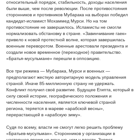
относительный порядок, стабильность, доходы населения
были выше, чем после революции. После противостояния
сторонников и противников Мубарака на выборах победил
кандидат-исламист Мохаммед Мурси. Но на том
противостояние не завершилось. Исламисты не смогли
нормализовать обстановку в стране. «Завинчивание гаек»
привело к новой протестной волне, которая завершилась
военным переворотом. Военные арестовали президента и
создали новое временное (переходное) правительство.
«Братья-мусульмане» перешли в оппозицию.
Все три режима — Мубарака, Мурси и военных —
предполагают жесткую авторитарную модель управления
страной. Иначе 85-миллионную страну не удержать.
Конфликт получил своё развитие. Будущее Египта, который в
силу своей истории, географического положения и
численности населения, является ключевой страной
региона, теряется в мареве «арабской весны»,
перерастающей в «арабскую зиму».
Судя по всему, власти не смогут легко решить проблему
«Братьев-мусульман». Сторонников у организации в
настоящее время не меньше, чем у власти. Запрет