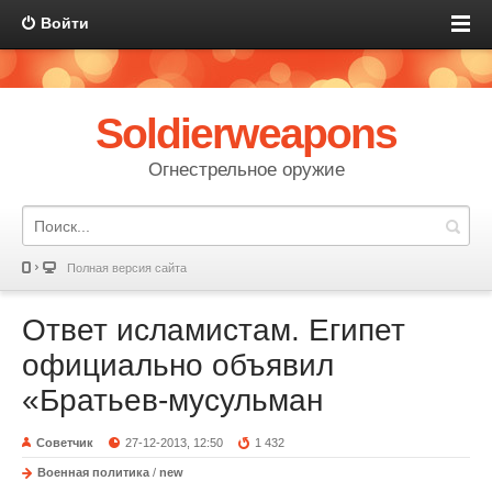
Войти
Soldierweapons
Огнестрельное оружие
Полная версия сайта
Ответ исламистам. Египет
официально объявил
«Братьев-мусульман
Советчик
27-12-2013, 12:50
1 432
Военная политика
/
new