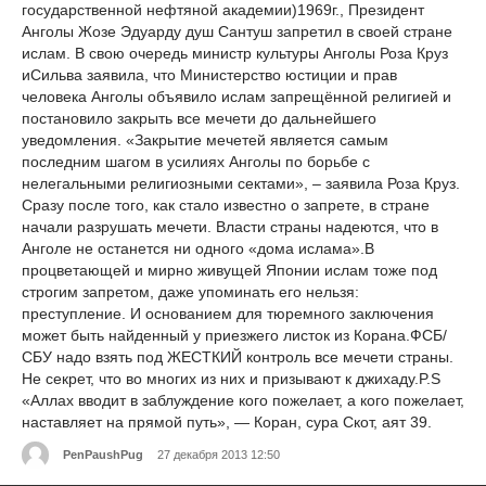
государственной нефтяной академии)1969г., Президент
Анголы Жозе Эдуарду душ Сантуш запретил в своей стране
ислам. В свою очередь министр культуры Анголы Роза Круз
иСильва заявила, что Министерство юстиции и прав
человека Анголы объявило ислам запрещённой религией и
постановило закрыть все мечети до дальнейшего
уведомления. «Закрытие мечетей является самым
последним шагом в усилиях Анголы по борьбе с
нелегальными религиозными сектами», – заявила Роза Круз.
Сразу после того, как стало известно о запрете, в стране
начали разрушать мечети. Власти страны надеются, что в
Анголе не останется ни одного «дома ислама».В
процветающей и мирно живущей Японии ислам тоже под
строгим запретом, даже упоминать его нельзя:
преступление. И основанием для тюремного заключения
может быть найденный у приезжего листок из Корана.ФСБ/
СБУ надо взять под ЖЕСТКИЙ контроль все мечети страны.
Не секрет, что во многих из них и призывают к джихаду.P.S
«Аллах вводит в заблуждение кого пожелает, а кого пожелает,
наставляет на прямой путь», — Коран, сура Скот, аят 39.
PenPaushPug
27 декабря 2013 12:50