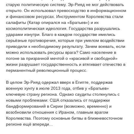
старую политическую систему. Эр-Рияд не мог действовать
открыто. Он использовал превосходство в информационном
и финансовом ресурсах. Инструментом Королевства стали
салафиты (Катар опирался на «Братьев») и их
космополитическая идеология. Государства разрушались
ударами изнутри. Благо в каждом государстве имелись
серьёзные противоречия, которые при умелом воздействии
приводили к необходимому результату. Зачем воевать, если
можно использовать ресурсы врага? Само население в
погоне за призрачной мечтой о «красивой и свободной»
жизни разрушает государственность и втягивает отечество в
перманентный революционный процесс.
В целом Эр-Рияд одержал вверх в Египте, поддержав
военную хунту в июле 2013 года, отбив у «Братьев»
ключевую страну региона. Однако саудиты столкнулись с
новыми проблемами: США отказались от поддержки
бандформирований в Сирии (возможно, временно) и
возобновили отношения с Ираном, главным врагом
Королевства. Поэтому основные битвы в ближневосточном
регионе ещё впереди…