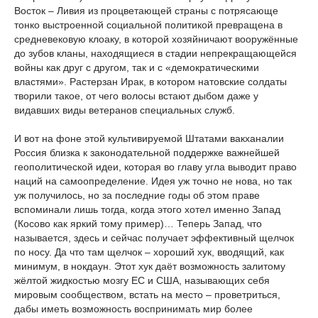
Восток – Ливия из процветающей страны с потрясающе
тонко выстроенной социальной политикой превращена в
средневековую клоаку, в которой хозяйничают вооружённые
до зубов кланы, находящиеся в стадии непрекращающейся
войны как друг с другом, так и с «демократическими
властями». Растерзан Ирак, в котором натовские солдаты
творили такое, от чего волосы встают дыбом даже у
видавших виды ветеранов специальных служб.
И вот на фоне этой культивируемой Штатами вакханалии
Россия близка к законодательной поддержке важнейшей
геополитической идеи, которая во главу угла выводит право
наций на самоопределение. Идея уж точно не нова, но так
уж получилось, но за последние годы об этом праве
вспоминали лишь тогда, когда этого хотел именно Запад
(Косово как яркий тому пример)… Теперь Запад, что
называется, здесь и сейчас получает эффективный щелчок
по носу. Да что там щелчок – хороший хук, вводящий, как
минимум, в нокдаун. Этот хук даёт возможность залитому
жёлтой жидкостью мозгу ЕС и США, называющих себя
мировым сообществом, встать на место – проветриться,
дабы иметь возможность воспринимать мир более