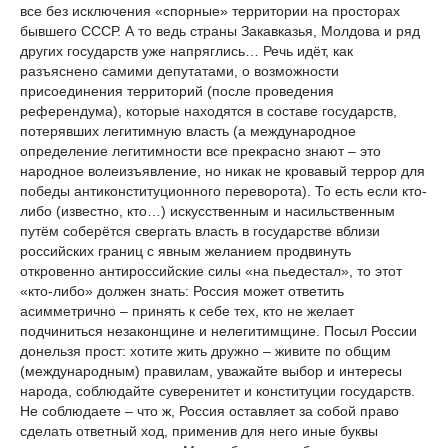
все без исключения «спорные» территории на просторах
бывшего СССР. А то ведь страны Закавказья, Молдова и ряд
других государств уже напряглись… Речь идёт, как
разъяснено самими депутатами, о возможности
присоединения территорий (после проведения
референдума), которые находятся в составе государств,
потерявших легитимную власть (а международное
определение легитимности все прекрасно знают – это
народное волеизъявление, но никак не кровавый террор для
победы антиконституционного переворота). То есть если кто-
либо (известно, кто…) искусственным и насильственным
путём соберётся свергать власть в государстве вблизи
российских границ с явным желанием продвинуть
откровенно антироссийские силы «на пьедестал», то этот
«кто-либо» должен знать: Россия может ответить
асимметрично – принять к себе тех, кто не желает
подчиниться незаконщине и нелегитимщине. Посыл России
донельзя прост: хотите жить дружно – живите по общим
(международным) правилам, уважайте выбор и интересы
народа, соблюдайте суверенитет и конституции государств.
Не соблюдаете – что ж, Россия оставляет за собой право
сделать ответный ход, применив для него иные буквы