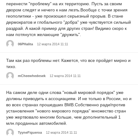
перенести "проблему" на их территорию. Пусть за своим
двором следят и нечего к нам лезть.Вообще с точки зрения
геополитики - уже произошел серьезный прорыв. В стане
дермократов и глобального "добра" уже чувствуется сильный
раздрай. А какой пример для других стран! Видимо скоро к
нам потянутся желающие "дружить".
06PHalita
12 марта 2014 11:11
Там как раз проблемы нет. Кажется, что все пройдет мирно и
тихо.
mCheewhedesek
12 марта 2014 11:11
На самом деле одни слова "новый мировой порядок" уже
должны приводить к ассоциациям. И не только в России, но и
во всех странах прошедших ВМВ.Собственно ради/против
установления "нового мирового порядка" множество стран
уже жертвовало многим больше, чем дополнительный 1
млн.проданных автомобилей.
TyyneFigueroa
12 марта 2014 11:11