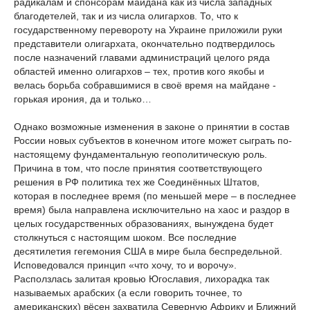
радикалам и спонсорам майдана как из числа западных
благодетелей, так и из числа олигархов. То, что к
государственному перевороту на Украине приложили руки
представители олигархата, окончательно подтвердилось
после назначений главами администраций целого ряда
областей именно олигархов – тех, против кого якобы и
велась борьба собравшимися в своё время на майдане -
горькая ирония, да и только…
Однако возможные изменения в законе о принятии в состав
России новых субъектов в конечном итоге может сыграть по-
настоящему фундаментальную геополитическую роль.
Причина в том, что после принятия соответствующего
решения в РФ политика тех же Соединённых Штатов,
которая в последнее время (по меньшей мере – в последнее
время) была направлена исключительно на хаос и раздор в
целых государственных образованиях, вынуждена будет
столкнуться с настоящим шоком. Все последние
десятилетия гегемония США в мире была беспредельной.
Исповедовался принцип «что хочу, то и ворочу».
Расползлась залитая кровью Югославия, лихорадка так
называемых арабских (а если говорить точнее, то
американских) вёсен захватила Северную Африку и Ближний