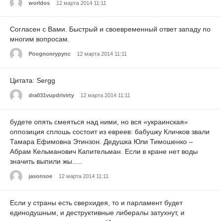
worldos
12 марта 2014 11:11
Согласен с Вами. Быстрый и своевременный ответ западу по
многим вопросам.
Poognonrypync
12 марта 2014 11:11
Цитата: Sergg
dra031vupdrivirty
12 марта 2014 11:11
будете опять смеяться над ними, но вся «украинская»
оппозиция сплошь состоит из евреев: бабушку Кличков звали
Тамара Ефимовна Этинзон. Дедушка Юли Тимошенко –
Абрам Кельманович Капительман. Если в кране нет воды
значить выпили жы.....
jasonsoe
12 марта 2014 11:11
Если у страны есть сверхидея, то и парламент будет
единодушным, и деструктивные либералы затухнут, и