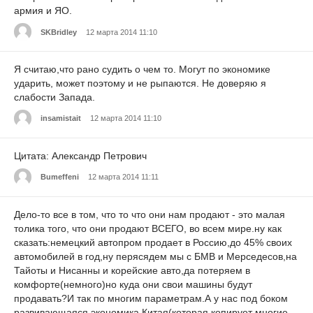
армия и ЯО.
SKBridley
12 марта 2014 11:10
Я считаю,что рано судить о чем то. Могут по экономике
ударить, может поэтому и не рыпаются. Не доверяю я
слабости Запада.
insamistait
12 марта 2014 11:10
Цитата: Александр Петрович
Bumeffeni
12 марта 2014 11:11
Дело-то все в том, что то что они нам продают - это малая
толика того, что они продают ВСЕГО, во всем мире.ну как
сказать:немецкий автопром продает в Россию,до 45% своих
автомобилей в год,ну перясядем мы с БМВ и Мерседесов,на
Тайоты и Нисанны и корейские авто,да потеряем в
комфорте(немного)но куда они свои машины будут
продавать?И так по многим параметрам.А у нас под боком
развивающаяся экономика Китая(которая копирует многие