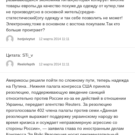
товары европы,да качество похуже,да одежду от кутюр,там
не производят,но в основной житель(средне-
статестический)эту одежду и так себе позволить не может!
Электронику,тоже в основном с востока покупаем.Так кто
больше проиграет?
hotjoivytut
12 марта 2014 11:11
Цитата: STi_v
Reelofepth
12 марта 2014 11:11
Америкосы решили пойти по сложному пути, теперь надежда
на Путина...Нижняя палата конгресса США приняла
резолюцию, поддерживающую введение санкций
относительно против России из-за ее действий в отношении
Украины, передает агентство Reuters. За резолюцию
проголосовали 402 члена палаты против семи.«Данная
резолюция выражает поддержку украинскому народу во
время кризиса и осуждает неправомерную агрессию со
стороны России», — заявила глава по иностранным делам
Конгресса Эд Ройс.Резолюция носит рекомендательный