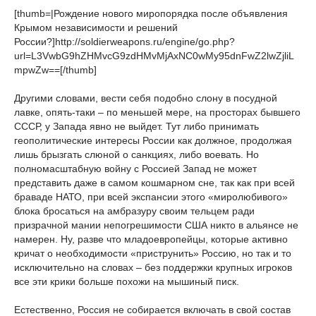
[thumb=|Рождение нового миропорядка после объявления
Крымом независимости и решений
России?]http://soldierweapons.ru/engine/go.php?
url=L3VwbG9hZHMvcG9zdHMvMjAxNC0wMy95dnFwZ2lwZjliL
mpwZw==[/thumb]
Другими словами, вести себя подобно слону в посудной
лавке, опять-таки – по меньшей мере, на просторах бывшего
СССР, у Запада явно не выйдет. Тут либо принимать
геополитические интересы России как должное, продолжая
лишь брызгать слюной о санкциях, либо воевать. Но
полномасштабную войну с Россией Запад не может
представить даже в самом кошмарном сне, так как при всей
браваде НАТО, при всей экспансии этого «миролюбивого»
блока бросаться на амбразуру своим тельцем ради
призрачной мании непогрешимости США никто в альянсе не
намерен. Ну, разве что младоевропейцы, которые активно
кричат о необходимости «приструнить» Россию, но так и то
исключительно на словах – без поддержки крупных игроков
все эти крики больше похожи на мышиный писк.
Естественно, Россия не собирается включать в свой состав