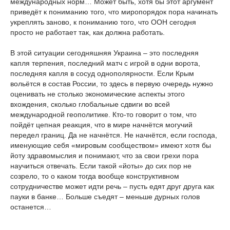
международных норм… Может быть, хотя бы этот аргумент
приведёт к пониманию того, что миропорядок пора начинать
укреплять заново, к пониманию того, что ООН сегодня
просто не работает так, как должна работать.
В этой ситуации сегодняшняя Украина – это последняя
капля терпения, последний матч с игрой в одни ворота,
последняя капля в сосуд однополярности. Если Крым
вольётся в состав России, то здесь в первую очередь нужно
оценивать не столько экономические аспекты этого
вхождения, сколько глобальные сдвиги во всей
международной геополитике. Кто-то говорит о том, что
пойдёт цепная реакция, что в мире начнётся могучий
передел границ. Да не начнётся. Не начнётся, если господа,
именующие себя «мировым сообществом» имеют хотя бы
йоту здравомыслия и понимают, что за свои грехи пора
научиться отвечать. Если такой «йоты» до сих пор не
созрело, то о каком тогда вообще конструктивном
сотрудничестве может идти речь – пусть едят друг друга как
пауки в банке… Больше съедят – меньше дурных голов
останется…