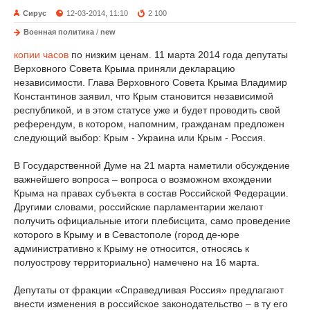
Сирус
12-03-2014, 11:10
2 100
Военная политика
/
new
копии часов
по низким ценам. 11 марта 2014 года депутаты
Верховного Совета Крыма приняли декларацию
независимости. Глава Верховного Совета Крыма Владимир
Константинов заявил, что Крым становится независимой
республикой, и в этом статусе уже и будет проводить свой
референдум, в котором, напомним, гражданам предложен
следующий выбор: Крым - Украина или Крым - Россия.
В Государственной Думе на 21 марта наметили обсуждение
важнейшего вопроса – вопроса о возможном вхождении
Крыма на правах субъекта в состав Российской Федерации.
Другими словами, российские парламентарии желают
получить официальные итоги плебисцита, само проведение
которого в Крыму и в Севастополе (город де-юре
административно к Крыму не относится, относясь к
полуострову территориально) намечено на 16 марта.
Депутаты от фракции «Справедливая Россия» предлагают
внести изменения в российское законодательство – в ту его