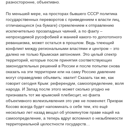
разносторонне, объективно.
По меньшей мере, на просторах бывшего СССР политика
государственных переворотов с приведением к власти лиц,
отличающихся (на бумаге) стремлением к отправлению
исключительно прозападных чаяний, а по факту –
непроходимой русофобией и манией какого-то допотопного
реваншизма, может остаться в прошлом. Ведь тлеющий
конфликт между региональными властями и центром – это
далеко не только Крымская автономия. Это целый спектр
территорий, которые после принятия соответствующих
законодательных решений в России и после попытки снова
оказать на эти территории или на саму Россию давление
могут справедливо объявить: хватит! Сказать так же, как
говорит сегодня Крым: референдум, самоопределение, воля
народа. И Запад после этого может сколько угодно не
признавать тот же крымский плебисцит, но факта
объективного волеизъявления это уже не поменяет. Призрак
Косово всегда будет напоминать о себе тем, кто ещё
несколько лет назад вещал об упомянутом праве наций на
самоопределение, а теперь вдруг вспомнил о незыблемости
территориальной целостности государств…