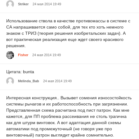
Striker
24 мая 2014 19:49
Использование ствола в качестве противомассы в системе с
СА напрашивается само собой, для тех кто хоть немного
знаком с ТРИЗ (теория решения изобретальских задач). А
вот практическая реализация еще ждет своего красивого
решения.
Fisher
24 мая 2014 19:49
Цитата: bunta
Melinda_Bab
24 мая 2014 19:49
Интересная конструкция.. Вызывет сомения износостойкость
системы рычагов и их работоспособность при загрязнении.
Представленная схема расчитана под пист патрон. Как мне
кажется, для ПП проблема рассеивания не столь трагична
как для штурм винтовок. А вот адаптация данной схемы
автоматики под промежуточный (не говоря уже про
винтовочный) патрон выглядит крайне сомнительно.