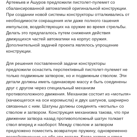
Артемьев и Ашуров предложили пистолет-пулемет со
сбалансированной автоматикой оригинальной конструкции.
При создании новой системы конструкторы отталкивались от
необходимости сокращения или даже полного гашения
импульсов, воздействующих на оружие во время стрельбы.
Делать это предлагалось путем снижения действия
движущихся частей автоматики на корпус оружия.
Дополнительной задачей проекта являлось упрощение
конструкции.
Для решения поставленной задачи конструкторы
предложили оснастить перспективный пистолет-пулемет не
только подвижным затвором, но и подвижным стволом. Эти
детали должны иметь одинаковую массу и быть соединены
друг с другом через специальный механизм
противоположного движения. Механизм состоит из «мотыля»
(качающегося на оси коромысла) и двух шатунов, шарнирно
связанных с ним. Шатуны должны соединять «мотыль» со
стволом и затвором. Конструкция механизма такова, что при
движении затвора назад противоположный шатун толкает
ствол вперед и наоборот. Между стволом и затвором
предложено поместить возвратную пружину, одновременно
воздействующую на обе эти детали. Когда затвор и ствол