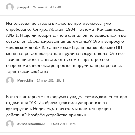
jianjqsf
24 мая 2014 19:49
Использование ствола в качестве противомассы уже
опробовано. Конкурс Абакан, 1984 г, автомат Калашникова
АКБ-1. Надо ли говорить, что в финал он не вышел, как и вся
остальная сбалансированная автоматика? Это к вопросу о
«ижевском лобби Калашникова».В данном же образце ПП
меня напрягает возвратная пружина вокруг ствола. Это все-
таки не пистолет, а пистолет-пулемет, при стрельбе
очередями ствол быстро греется и пружина перегреваясь
теряет свои свойства.
Marucklin
24 мая 2014 19:49
Как то в интернете на форумах увидел схемку,компенсатора
отдачи для "АК".Изобразил,как смог,уж простите за
криворукость.Надеюсь,что из схемы понятен прицип
действия? Изобрёл устройство армянин.
aUnsonitoolita32
24 мая 2014 19:49