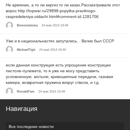
Не армянин, а то ли киргиз то ли казах.Рассматривали этот
ворос:http://topwar.ru/29898-popytka-pravilnogo-
raspredeleniya-otdachi.html#comment-id-1281706
Breesolamma
24 мая 2014 19:49
Уже и в национальнастях запутались. . Велик был СССР
MichaelTigh
24 мая 2014 19:49
если данная конструкция есть упрощение конструкции
пистоле-пулемета, то я уже не могу представить
усложненную. мотыли, кривошипные передачи, газовая
камера, возвратная пружина вокруг ствола, и т.д.
RonaldFam
24 мая 2014 19:49
Навигация
Все последние новости