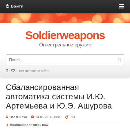
Войти
Soldierweapons
Огнестрельное оружие
Полная версия сайта
Сбалансированная
автоматика системы И.Ю.
Артемьева и Ю.Э. Ашурова
ВасяПилка
24-05-2014, 19:49
993
Военная политика
/
new