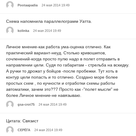
Pootaapadia
24 мая 2014 19:49
Схема напомнила параллелограмм Уатта.
kolinka
24 мая 2014 19:49
Личное мнение-как работа ума-оценка отлично. Как
практический вариант-неуд. Столько кривошипов,
сочленений-когда просто пулю надо в полет отправить в
направлении цели. Судя по габаритам - стрельба на вскидку.
А ручки то дрожат у бойцов -после пробежки. Тут хоть в
контур цели попасть и то отлично. Создано море более
простых схем , по кучности и отработки схемы работы
автоматики, зачем это??7 Просто как -"полет мысли" не
более.Личное мнение-не навязываю.
gsa-crot75
24 мая 2014 19:49
Цитата: Связист
СЕРЁГА
24 мая 2014 19:49