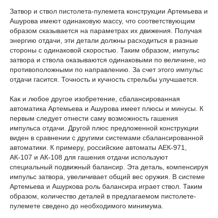
Затвор и ствол пистолета-пулемета конструкции Артемьева и
Ашурова имеют одинаковую массу, что соответствующим
образом сказывается на параметрах их движения. Получая
энергию отдачи, эти детали должны расходиться в разные
стороны с одинаковой скоростью. Таким образом, импульс
затвора и ствола оказываются одинаковыми по величине, но
противоположными по направлению. За счет этого импульс
отдачи гасится. Точность и кучность стрельбы улучшается.
Как и любое другое изобретение, сбалансированная
автоматика Артемьева и Ашурова имеет плюсы и минусы. К
первым следует отнести саму возможность гашения
импульса отдачи. Другой плюс предложенной конструкции
виден в сравнении с другими системами сбалансированной
автоматики. К примеру, российские автоматы АЕК-971,
АК-107 и АК-108 для гашения отдачи используют
специальный подвижный балансир. Эта деталь, компенсируя
импульс затвора, увеличивает общий вес оружия. В системе
Артемьева и Ашуркова роль балансира играет ствол. Таким
образом, количество деталей в предлагаемом пистолете-
пулемете сведено до необходимого минимума.