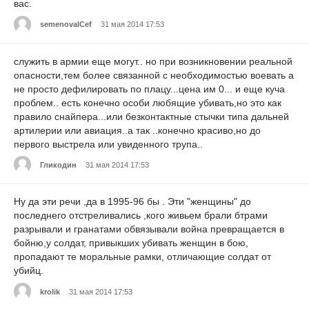
вас.
semenovalCef
31 мая 2014 17:53
служить в армии еще могут.. но при возникновении реальной
опасности,тем более связанной с необходимостью воевать а
не просто дефилировать по плацу...цена им 0... и еще куча
проблем.. есть конечно особи любящие убивать,но это как
правило снайпера...или безконтактные стычки типа дальней
артилерии или авиация..а так ..конечно красиво,но до
первого выстрела или увиденного трупа..
Гликодин
31 мая 2014 17:53
Ну да эти речи ,да в 1995-96 бы . Эти "женщины" до
последнего отстреливались ,кого живьем брали бтрами
разрывали и гранатами обвязывали война превращается в
бойню,у солдат, привыкших убивать женщин в бою,
пропадают те моральные рамки, отличающие солдат от
убийц.
krolik
31 мая 2014 17:53