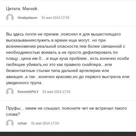
Цитата: Marssik
Unalpplauro
31 мая 2014 17:53
Вы здесь почти не причем ,пояснял я для вышестоящего
высказыванияслужить в армии еще могут.. но при
возникновении реальной опасности,тем более связанной с
необходимостью воевать а не просто дефилировать по
плацу...цена им 0... и еще куча проблем.. есть конечно особи
любящие убивать,но это как правило снайпера...или
безконтактные стычки типа дальней артилерии или
авиация..а так ..конечно красиво,но до первого выстрела или
увиденного трупа..
KennethPrLY
31 мая 2014 17:53
Пруфы... хммм не слышал, поясните чет не встречал такого
слова?
rohan
31 мая 2014 17:53