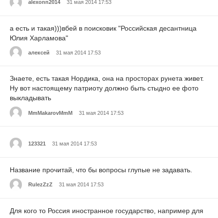
alexonn2014
31 мая 2014 17:53
а есть и такая)))вбей в поисковик "Российская десантница
Юлия Харламова"
алексей
31 мая 2014 17:53
Знаете, есть такая Нордика, она на просторах рунета живет.
Ну вот настоящему патриоту должно быть стыдно ее фото
выкладывать
MmMakarovMmM
31 мая 2014 17:53
123321
31 мая 2014 17:53
Название прочитай, что бы вопросы глупые не задавать.
RulezZzZ
31 мая 2014 17:53
Для кого то Россия иностранное государство, например для