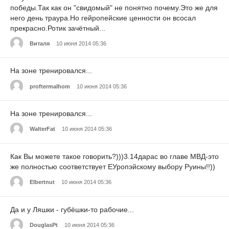
победы.Так как он "свидомый" не понятно почему.Это же для
него день траура.Но гейропейские ценности он всосал
прекрасно.Ротик зачётный...
Виталя
10 июня 2014 05:36
На зоне тренировался...
proftermalhom
10 июня 2014 05:36
На зоне тренировался...
WalterFat
10 июня 2014 05:36
Как Вы можете такое говорить?)))3.14дарас во главе МВД-это
же полностью соответствует ЕУропэйскому выбору Руины!!))
Elbertnut
10 июня 2014 05:36
Да и у Ляшки - губёшки-то рабочие...
DouglasPt
10 июня 2014 05:36