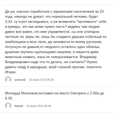
Да уж, хорошо поработали с украинским населением за 23
года, никогда не думал, что нормальный человек, будет
3,14..су в рот заглядывать, а уж возжелать "противного" себе
в кумиры, это как низко нужно пасть? видимо там людям
давно все равно, кто ими управляет,пи..сы или олигархи,
честные ли, воры ли, лишь бы сладкого дерьма побольше из
зомбоящика в мозг лили, да ненависти ко всему русскому
потухнуть не давали,от людского осталось одно обличье,
душенки окутаны щупальцами нацизма, а нациста даже
животным назвать, язык не поворачивается. Владимир
Владимирович надо что-то делать, не считаете? Нужно
давить гниду в зародыше, всей страной просим, помогите
Игорю.
алексей
10 июня 2014 05:36
Молодца Михалков,поставил на место.Смотреть с 2.50и до
6.35:
Natalii
10 июня 2014 05:36