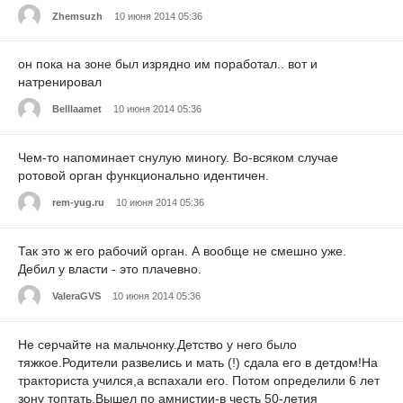
Zhemsuzh
10 июня 2014 05:36
он пока на зоне был изрядно им поработал.. вот и
натренировал
Belllaamet
10 июня 2014 05:36
Чем-то напоминает снулую миногу. Во-всяком случае
ротовой орган функционально идентичен.
rem-yug.ru
10 июня 2014 05:36
Так это ж его рабочий орган. А вообще не смешно уже.
Дебил у власти - это плачевно.
ValeraGVS
10 июня 2014 05:36
Не серчайте на мальчонку.Детство у него было
тяжкое.Родители развелись и мать (!) сдала его в детдом!На
тракториста учился,а вспахали его. Потом определили 6 лет
зону топтать.Вышел по амнистии-в честь 50-летия