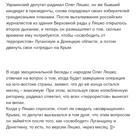
Украинский депутат-радикал Олег Ляшко, он же бывший
кандидат в президенты, снова порадовал своих избирателей
грандиозными планами. После выталкивания российских
журналистов из здания Верховной рады у Ляшко открылось
второе дыхание, и теперь он размышляет о том, сколько
времени ему потребуется, чтобы «освободить от
террористов» Луганскую и Донецкую области, а потом
двинуть свои «отряды» на Крым.
В ходе эмоциональной беседы с народом Олег Ляшко,
отвечая на вопрос о том, когда будет завершена операция
на юго-востоке страны, заявил, что до её конца остался
месяц – максимум. При этом, используя свою излюбленную
риторику, радикал отметил, что всех «террористов» вынесет
на вилах.
Когда у Ляшко спросили, стоит ли ожидать «возвращения»
Крыма, то депутат высказался в том духе, что этим вопросом
он займётся после того, как «освободит» Луганщину и
Донетчину, то есть, по версии Ляшко, через месяц. ]]>