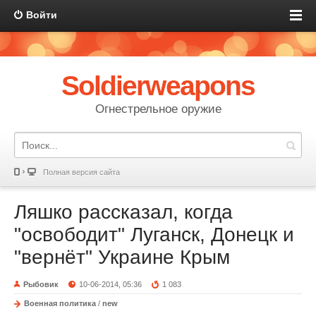
Войти
Soldierweapons
Огнестрельное оружие
Полная версия сайта
Ляшко рассказал, когда
"освободит" Луганск, Донецк и
"вернёт" Украине Крым
Рыбовик
10-06-2014, 05:36
1 083
Военная политика
/
new