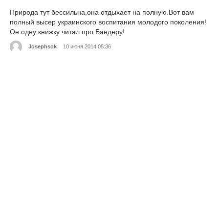
Природа тут бессильна,она отдыхает на полную.Вот вам
полный высер украинского воспитания молодого поколения!
Он одну книжку читал про Бандеру!
Josephsok
10 июня 2014 05:36
Самое обидное что этот хохлатый неуч для себя уже всё
решил ,он решил что познал истину и в этом трагедия
Украины!
MaksSoks
10 июня 2014 05:36
Это уже стало "доброй" традицией NEW-Украины....!
RichardhoB
10 июня 2014 05:36
Деревенский рагуль-содомит он!
MmMakarovMmM
10 июня 2014 05:36
По моему и нынешний министр того...