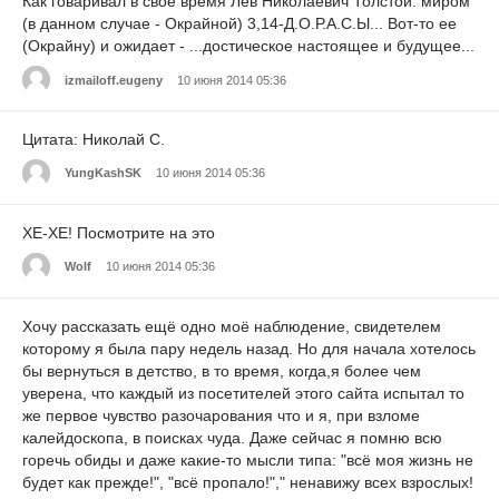
Как говаривал в свое время Лев Николаевич Толстой: миром
(в данном случае - Окрайной) 3,14-Д.О.Р.А.С.Ы... Вот-то ее
(Окрайну) и ожидает - ...достическое настоящее и будущее...
izmailoff.eugeny
10 июня 2014 05:36
Цитата: Николай С.
YungKashSK
10 июня 2014 05:36
ХЕ-ХЕ! Посмотрите на это
Wolf
10 июня 2014 05:36
Хочу рассказать ещё одно моё наблюдение, свидетелем
которому я была пару недель назад. Но для начала хотелось
бы вернуться в детство, в то время, когда,я более чем
уверена, что каждый из посетителей этого сайта испытал то
же первое чувство разочарования что и я, при взломе
калейдоскопа, в поисках чуда. Даже сейчас я помню всю
горечь обиды и даже какие-то мысли типа: "всё моя жизнь не
будет как прежде!", "всё пропало!"," ненавижу всех взрослых!