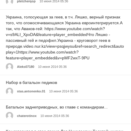
pletcherqop
10 июня 2014 05:36
Украина, голосующая за геев, в т.ч. Ляшко, верный признак
того, что огомосячивающаяся Украина евроинтегрируется.А
так, что Аваков-гей: https://www.youtube.com/watch?
v=s9ALI_XpxDA&feature=player_embeddedЧто Ляшко -
пассивный гей и педофил.Украина - круговорот геев в
природе.video.nur.kz/view=psqjwysu&ref=search_redirect&auto
play=1https://www.youtube.com/watch?
feature=player_embedded&v=pMF2wxT-9PU
Aleks07180
10 июня 2014 05:36
Набор в батальон педиков
stas.antonenko.01
10 июня 2014 05:36
Батальон заднеприводных, во главе с командирам...
chaterotinox
10 июня 2014 05:36