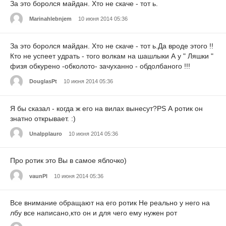
За это боролся майдан. Хто не скаче - тот ь.
Marinahlebnjem
10 июня 2014 05:36
За это боролся майдан. Хто не скаче - тот ь.Да вроде этого !!
Кто не успеет удрать - того волкам на шашлыки А у " Ляшки "
физя обкурено -обколото- зачуханно - обдолбаного !!!
DouglasPt
10 июня 2014 05:36
Я бы сказал - когда ж его на вилах вынесут?PS А ротик он
знатно открывает. :)
Unalpplauro
10 июня 2014 05:36
Про ротик это Вы в самое яблочко)
vaunPl
10 июня 2014 05:36
Все внимание обращают на его ротик Не реально у него на
лбу все написано,кто он и для чего ему нужен рот