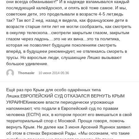
они всегда обманывают!" И в надежде взламывался каждый
последующий калейдоскоп, и опять всё тоже самое. И мы,
советские дети, это проделывали в возрасте 4-5 лет,ведь
так? Так вот 2 нед. назад я видела, как французские дети в
возрасте старше пяти лет не могли сообразить, как смотреть
в оккуляр телескопа...смотрели закрытым глазом, закрытым
глазом через ладонь....это не их вина...это та политика,
которая не позволяет будущим поколениям смотреть
вперёд, в будущееи рекомендует, не отвлекаясь смореть в
трусы. Но взрослые люди, слушающие Ляшко вызывают
большое удивление.
Thomaskr
10 июня 2014 05:36
Ещё раз про Крым для особо одарённых типа
Ляшка:ЕВРОПЕЙСКИЙ СУД ОТКАЗАЛСЯ ВЕРНУТЬ КРЫМ
УКРАИНЕКиевские власти периодически угрожающе
напоминают, что подали в Европейский суд по правам
человека (ЕСПЧ) иск, в котором просят его вмешаться в свой
территориальный спор с Москвой. Проще говоря, помочь
вернуть Крым. Не далее как 3 июня Арсений Яценюк заявил
об этом в стенах Верховной Рады. «Мы осознаем, что такие