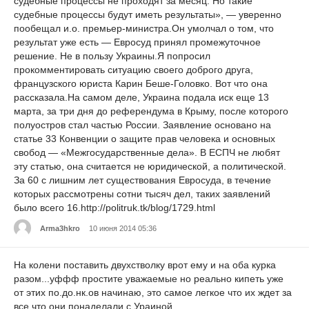
судебные процессы не проходят за месяц. Но такие
судебные процессы будут иметь результаты», — уверенно
пообещал и.о. премьер-министра.Он умолчал о том, что
результат уже есть — Евросуд принял промежуточное
решение. Не в пользу Украины.Я попросил
прокомментировать ситуацию своего доброго друга,
французского юриста Карин Беше-Головко. Вот что она
рассказала.На самом деле, Украина подала иск еще 13
марта, за три дня до референдума в Крыму, после которого
полуостров стал частью России. Заявление основано на
статье 33 Конвенции о защите прав человека и основных
свобод — «Межгосударственные дела». В ЕСПЧ не любят
эту статью, она считается не юридической, а политической.
За 60 с лишним лет существования Евросуда, в течение
которых рассмотрены сотни тысяч дел, таких заявлений
было всего 16.http://politruk.tk/blog/1729.html
Arma3hkro
10 июня 2014 05:36
На колени поставить двухстволку врот ему и на оба курка
разом...уффф простите уважаемые но реально кипеть уже
от этих по.до.нк.ов начинаю, это самое легкое что их ждет за
все что они понаделали с Ураиной.